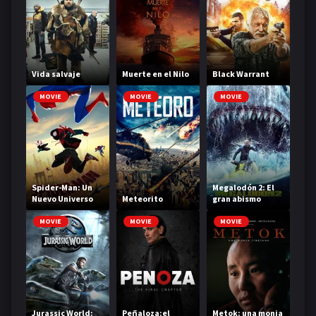
Vida salvaje
Muerte en el Nilo
Black Warrant
MOVIE
MOVIE
MOVIE
Spider-Man: Un
Megalodón 2: El
Nuevo Universo
Meteorito
gran abismo
MOVIE
MOVIE
MOVIE
Jurassic World:
Peñaloza:el
Metok: una monja