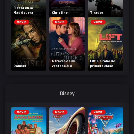
Fiesta en la
Madriguera
Christine
Tirador
MOVIE
MOVIE
MOVIE
A través de mi
Lift: Un robo de
Damsel
ventana 3: A
primera clase
través de tu
mirada
Disney
MOVIE
MOVIE
MOVIE