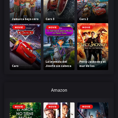
Jamaica bajo cero
Cars 3
Cars 2
MOVIE
MOVIE
MOVIE
La leyenda del
Percy Jackson y el
Cars
Jinete sin cabeza
mar de los
monstruos
Amazon
MOVIE
MOVIE
MOVIE