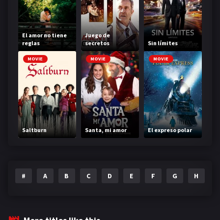
El amor no tiene
Juego de
reglas
secretos
Sin límites
MOVIE
MOVIE
MOVIE
Saltburn
Santa, mi amor
El expreso polar
#
A
B
C
D
E
F
G
H
I