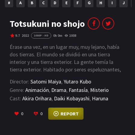
#
A
B
C
D
E
F
G
H
I
J
NETFLIX
AÑOS
Totsukuni no shojo
2023
2022
9.7
2022
0h 0m
1008
1080P - HD
2021
2020
Érase una vez, en un lugar muy, muy lejano, había
dos tierras. El mundo se dividió en una tierra
2019
2018
interior y una tierra exterior. La gente temía la
tierra exterior. Habitado por seres espeluznantes,
2014
2006
los portadores de la maldición. Un día, en la
Director:
Satomi Maiya
,
Yutaro Kubo
2002
2001
frontera con la tierra interior habitada por
Genre:
Animación
,
Drama
,
Fantasía
,
Misterio
humanos, uno de ellos encuentra a una niña sobre
2000
1990
Cast:
Akira Orihara
,
Daiki Kobayashi
,
Haruna
montones de cadáveres abandonados. La niña dice
Kakiage
que su nombre es Shiva y muestra afecto al "ser"
VIEW MORE
SERIES
REPORT
0
0
que la encontró, llamándolo "Maestro". Esta es una
historia de dos personas; uno humano, uno
PELICULAS
inhumano, que persisten en el crepúsculo brumoso