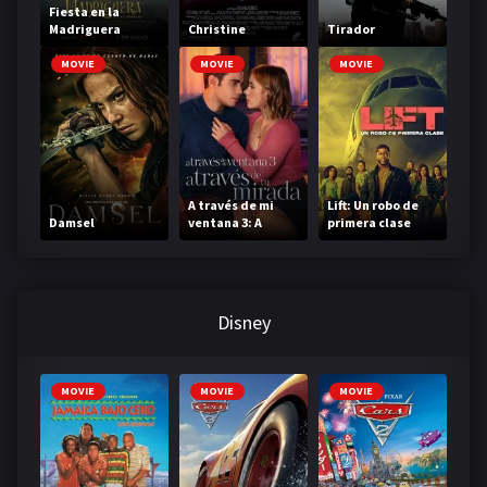
Fiesta en la
Madriguera
Christine
Tirador
MOVIE
MOVIE
MOVIE
A través de mi
Lift: Un robo de
Damsel
ventana 3: A
primera clase
través de tu
mirada
Disney
MOVIE
MOVIE
MOVIE