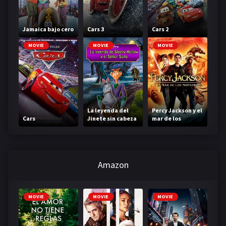
Jamaica bajo cero
Cars 3
Cars 2
MOVIE
MOVIE
MOVIE
La leyenda del
Percy Jackson y el
Cars
Jinete sin cabeza
mar de los
monstruos
Amazon
MOVIE
MOVIE
MOVIE