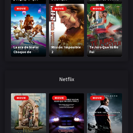
me invitan? 2
MOVIE
MOVIE
MOVIE
La era de hielo:
Misión: Imposible
Te Juro Que Yo No
Choque de
2
Fui
mundos
Netflix
MOVIE
MOVIE
MOVIE