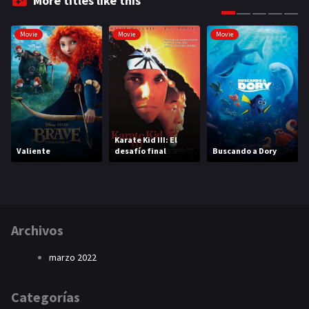
More titles like this
Movie
Movie
Movie
Karate Kid III: El
Valiente
desafío final
Buscando a Dory
Archivos
marzo 2022
Categorías