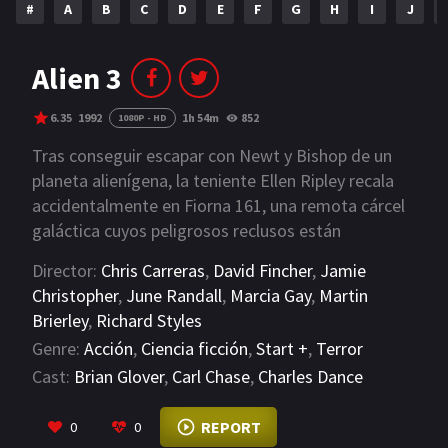
#
A
B
C
D
E
F
G
H
I
J
NETFLIX
AÑOS
Alien 3
2023
2022
6.35
1992
1h 54m
852
1080P - HD
2021
2020
Tras conseguir escapar con Newt y Bishop de un
planeta alienígena, la teniente Ellen Ripley recala
2019
2018
accidentalmente en Fiorna 161, una remota cárcel
galáctica cuyos peligrosos reclusos están
2014
2006
absolutamente abandonados a su suerte.
Director:
Chris Carreras
,
David Fincher
,
Jamie
2002
2001
Christopher
,
June Randall
,
Marcia Gay
,
Martin
2000
1990
Brierley
,
Richard Styles
Genre:
Acción
,
Ciencia ficción
,
Start +
,
Terror
SERIES
Cast:
Brian Glover
,
Carl Chase
,
Charles Dance
PELICULAS
VIEW MORE
REPORT
0
0