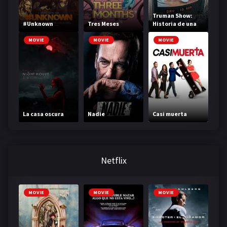
Truman Show:
#Unknown
Tres Meses
Historia de una
vida
MOVIE
MOVIE
MOVIE
La casa oscura
Nadie
Casi muerta
Netflix
MOVIE
MOVIE
MOVIE