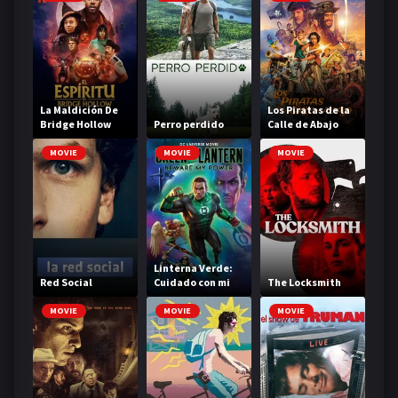
La Maldición De
Los Piratas de la
Bridge Hollow
Perro perdido
Calle de Abajo
MOVIE
MOVIE
MOVIE
Linterna Verde:
Red Social
Cuidado con mi
The Locksmith
poder
MOVIE
MOVIE
MOVIE