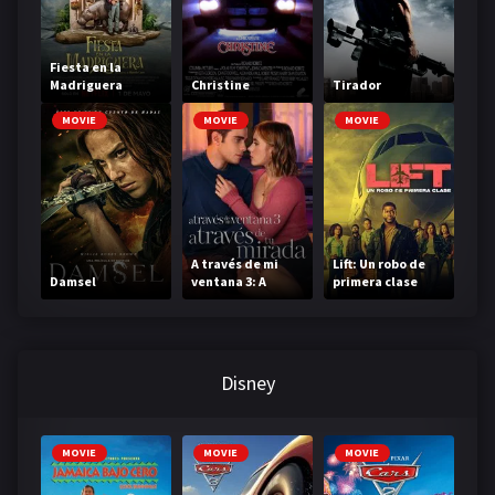
Fiesta en la
Madriguera
Christine
Tirador
MOVIE
MOVIE
MOVIE
A través de mi
Lift: Un robo de
Damsel
ventana 3: A
primera clase
través de tu
mirada
Disney
MOVIE
MOVIE
MOVIE