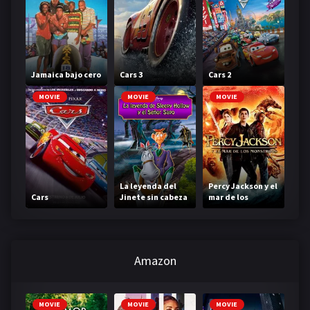
Jamaica bajo cero
Cars 3
Cars 2
MOVIE
MOVIE
MOVIE
La leyenda del
Percy Jackson y el
Cars
Jinete sin cabeza
mar de los
monstruos
Amazon
MOVIE
MOVIE
MOVIE