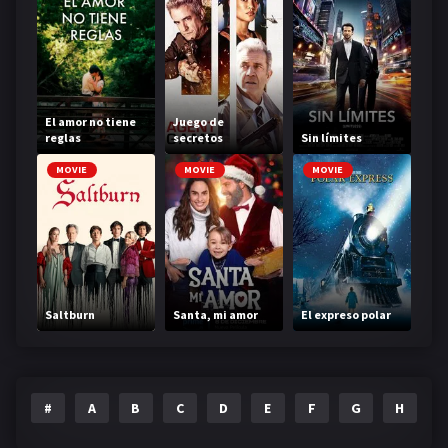
El amor no tiene
Juego de
reglas
secretos
Sin límites
MOVIE
MOVIE
MOVIE
Saltburn
Santa, mi amor
El expreso polar
#
A
B
C
D
E
F
G
H
I