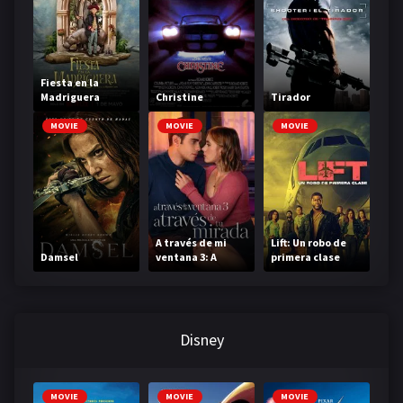
Fiesta en la
Madriguera
Christine
Tirador
MOVIE
MOVIE
MOVIE
A través de mi
Lift: Un robo de
Damsel
ventana 3: A
primera clase
través de tu
mirada
Disney
MOVIE
MOVIE
MOVIE