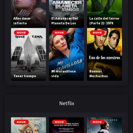
After Amor
El Amanecer Del
La calle del terror
infinito
Planeta De Los
(Parte 2): 1978
Simios
MOVIE
MOVIE
MOVIE
Mi maravillosa
Buenos
Tener tiempo
vida
Muchachos
Netflix
MOVIE
MOVIE
MOVIE