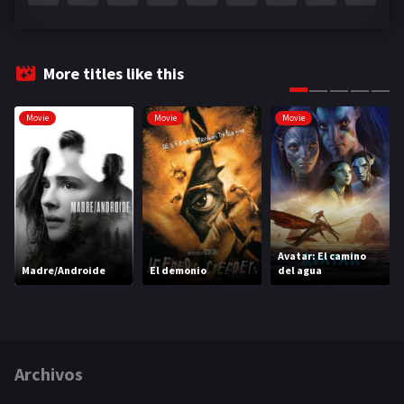
More titles like this
Movie
Movie
Movie
Avatar: El camino
Madre/Androide
El demonio
del agua
Archivos