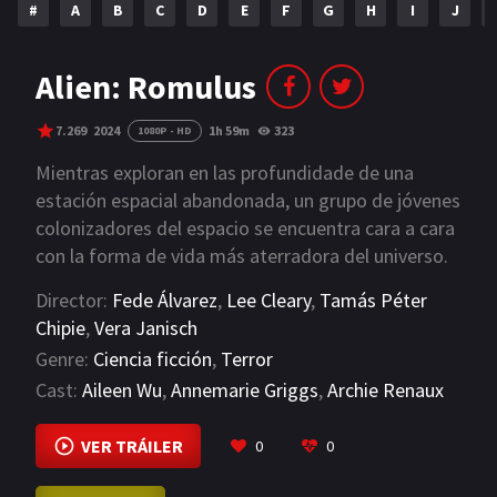
#
A
B
C
D
E
F
G
H
I
J
NETFLIX
AÑOS
Alien: Romulus
2023
2022
7.269
2024
1h 59m
323
1080P - HD
2021
2020
Mientras exploran en las profundidade de una
estación espacial abandonada, un grupo de jóvenes
2019
2018
colonizadores del espacio se encuentra cara a cara
con la forma de vida más aterradora del universo.
2014
2006
Director:
Fede Álvarez
,
Lee Cleary
,
Tamás Péter
2002
2001
Chipie
,
Vera Janisch
2000
1990
Genre:
Ciencia ficción
,
Terror
Cast:
Aileen Wu
,
Annemarie Griggs
,
Archie Renaux
SERIES
VIEW MORE
VER TRÁILER
0
0
PELICULAS