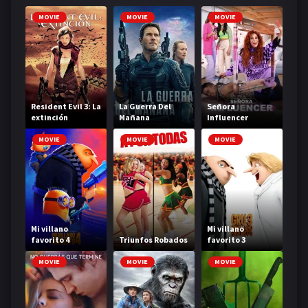
MOVIE
MOVIE
MOVIE
Resident Evil 3: La
La Guerra Del
Señora
extinción
Mañana
Influencer
MOVIE
MOVIE
MOVIE
Mi villano
Mi villano
favorito 4
Triunfos Robados
favorito 3
MOVIE
MOVIE
MOVIE