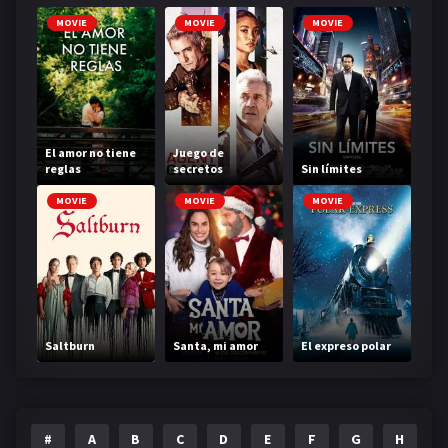
MOVIE
MOVIE
MOVIE
El amor no tiene
Juego de
reglas
secretos
Sin límites
MOVIE
MOVIE
MOVIE
Saltburn
Santa, mi amor
El expreso polar
#
A
B
C
D
E
F
G
H
I