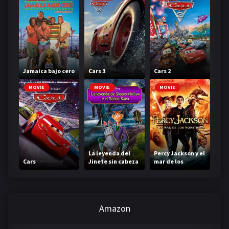
Jamaica bajo cero
Cars 3
Cars 2
MOVIE
MOVIE
MOVIE
La leyenda del
Percy Jackson y el
Cars
Jinete sin cabeza
mar de los
monstruos
Amazon