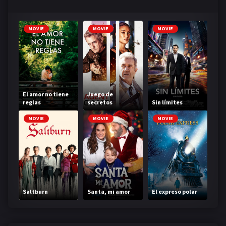
MOVIE
MOVIE
MOVIE
El amor no tiene
Juego de
reglas
secretos
Sin límites
MOVIE
MOVIE
MOVIE
Saltburn
Santa, mi amor
El expreso polar