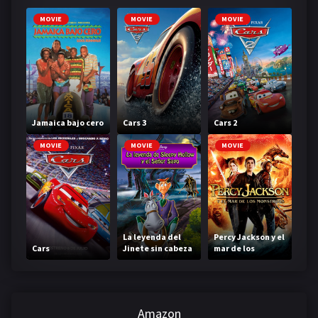
MOVIE
MOVIE
MOVIE
Jamaica bajo cero
Cars 3
Cars 2
MOVIE
MOVIE
MOVIE
La leyenda del
Percy Jackson y el
Cars
Jinete sin cabeza
mar de los
monstruos
Amazon