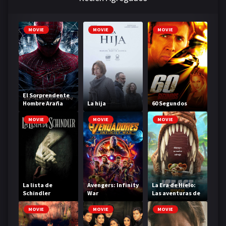
MOVIE
MOVIE
MOVIE
El Sorprendente
Hombre Araña
La hija
60 Segundos
MOVIE
MOVIE
MOVIE
La lista de
Avengers: Infinity
La Era de Hielo:
Schindler
War
Las aventuras de
Buck
MOVIE
MOVIE
MOVIE