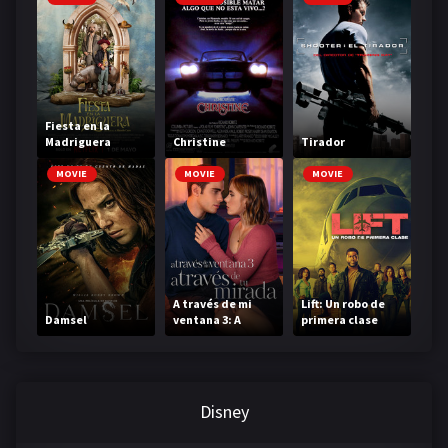
Fiesta en la
Madriguera
Christine
Tirador
MOVIE
MOVIE
MOVIE
A través de mi
Lift: Un robo de
Damsel
ventana 3: A
primera clase
través de tu
mirada
Disney