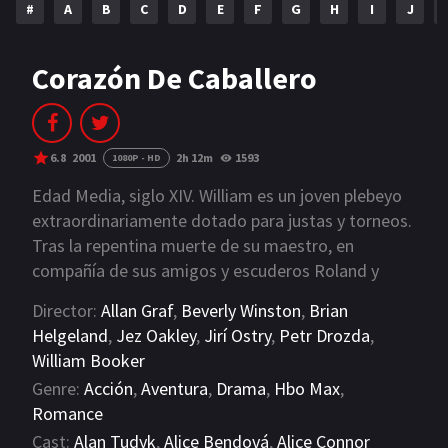
#
A
B
C
D
E
F
G
H
I
J
NETFLIX
AÑOS
Corazón De Caballero
2023
2022
2021
2020
6.8
2001
2h 12m
1593
1080P - HD
2019
2018
Edad Media, siglo XIV. William es un joven plebeyo
extraordinariamente dotado para justas y torneos.
2014
2006
Tras la repentina muerte de su maestro, en
compañía de sus amigos y escuderos Roland y
2002
2001
Wat, se lanza a la aventura y se hace pasar por un
Director:
Allan Graf
,
Beverly Winston
,
Brian
2000
1990
noble caballero. Durante sus viajes conocerá a
Helgeland
,
Jez Oakley
,
Jirí Ostry
,
Petr Drozda
,
Chaucer, un escritor que falsificará un árbol
William Booker
SERIES
genealógico que justifique el título nobiliario del
Genre:
Acción
,
Aventura
,
Drama
,
Hbo Max
,
que se ha apropiado.
PELICULAS
Romance
Cast:
Alan Tudyk
,
Alice Bendová
,
Alice Connor