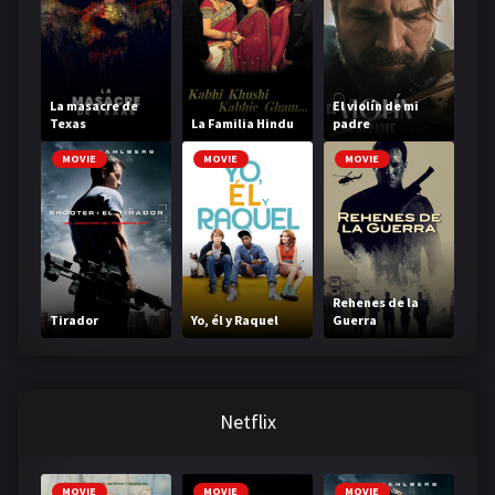
La masacre de
El violín de mi
Texas
La Familia Hindu
padre
MOVIE
MOVIE
MOVIE
Rehenes de la
Tirador
Yo, él y Raquel
Guerra
Netflix
MOVIE
MOVIE
MOVIE