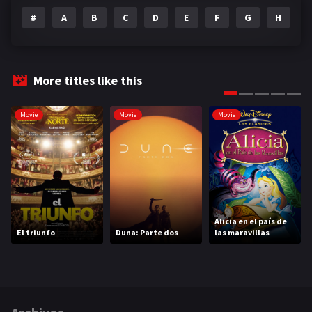
#
A
B
C
D
E
F
G
H
I
More titles like this
Movie
Movie
Movie
Alicia en el país de
El triunfo
Duna: Parte dos
las maravillas