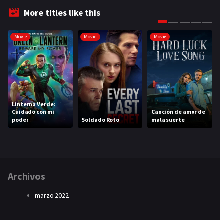
More titles like this
Movie
Movie
Movie
Linterna Verde:
Cuidado con mi
Canción de amor de
poder
Soldado Roto
mala suerte
Archivos
marzo 2022