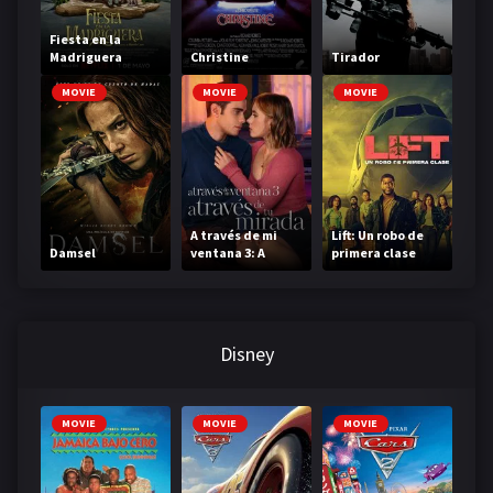
Fiesta en la
Madriguera
Christine
Tirador
MOVIE
MOVIE
MOVIE
A través de mi
Lift: Un robo de
Damsel
ventana 3: A
primera clase
través de tu
mirada
Disney
MOVIE
MOVIE
MOVIE