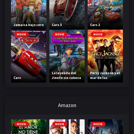
Jamaica bajo cero
Cars 3
Cars 2
MOVIE
MOVIE
MOVIE
La leyenda del
Percy Jackson y el
Cars
Jinete sin cabeza
mar de los
monstruos
Amazon
MOVIE
MOVIE
MOVIE