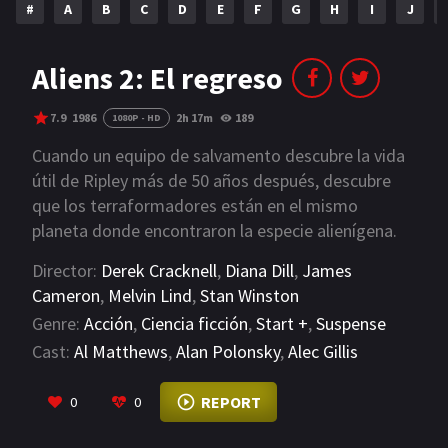
#
A
B
C
D
E
F
G
H
I
J
NETFLIX
AÑOS
Aliens 2: El regreso
2023
2022
7.9
1986
2h 17m
189
1080P - HD
2021
2020
Cuando un equipo de salvamento descubre la vida
útil de Ripley más de 50 años después, descubre
2019
2018
que los terraformadores están en el mismo
planeta donde encontraron la especie alienígena.
2014
2006
Cuando la empresa envía a una familia de colonos
Director:
Derek Cracknell
,
Diana Dill
,
James
2002
2001
a investigar su historia, todo el contacto se pierde
Cameron
,
Melvin Lind
,
Stan Winston
con el planeta y los colonos. Piden a Ripley y a los
2000
1990
Genre:
Acción
,
Ciencia ficción
,
Start +
,
Suspense
marines coloniales que regresen y busquen
Cast:
Al Matthews
,
Alan Polonsky
,
Alec Gillis
respuestas.
SERIES
VIEW MORE
REPORT
0
0
PELICULAS