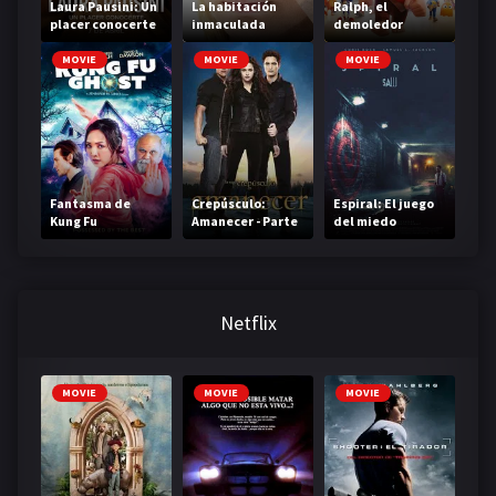
Laura Pausini: Un
La habitación
Ralph, el
placer conocerte
inmaculada
demoledor
MOVIE
MOVIE
MOVIE
Fantasma de
Crepúsculo:
Espiral: El juego
Kung Fu
Amanecer - Parte
del miedo
2
continúa
Netflix
MOVIE
MOVIE
MOVIE