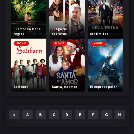
El amor no tiene
Juego de
reglas
secretos
Sin límites
MOVIE
MOVIE
MOVIE
Saltburn
Santa, mi amor
El expreso polar
#
A
B
C
D
E
F
G
H
I