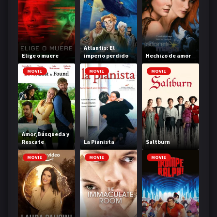
Atlantis: El
Elige o muere
imperio perdido
Hechizo de amor
MOVIE
MOVIE
MOVIE
Amor,Búsqueda y
Rescate
La Pianista
Saltburn
MOVIE
MOVIE
MOVIE