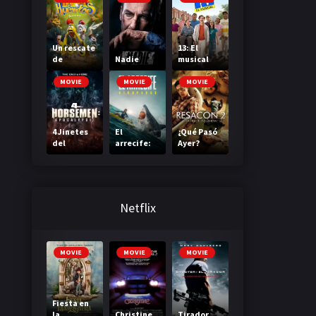
Un rescate
13: El
de
Nadie
musical
huevitos
MOVIE
MOVIE
MOVIE
4 Jinetes
El
¿Qué Pasó
del
arrecife:
Ayer?
Apocalipsi
Atrapadas
Parte II
s
Netflix
MOVIE
MOVIE
MOVIE
Fiesta en
la
Christine
Tirador