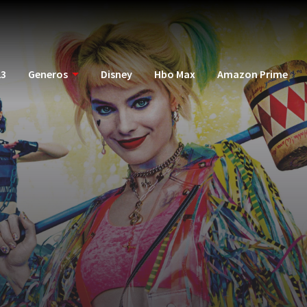
23
Generos
Disney
Hbo Max
Amazon Prime