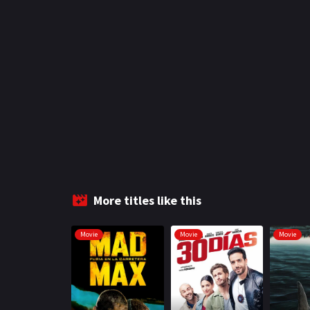
More titles like this
Movie
Movie
Movie