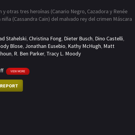
n y otras tres heroínas (Canario Negro, Cazadora y Renée
a niña (Cassandra Cain) del malvado rey del crimen Máscara
ad Stahelski
,
Christina Fong
,
Dieter Busch
,
Dino Castelli
,
Jody Blose
,
Jonathan Eusebio
,
Kathy McHugh
,
Matt
lhoun
,
R. Ben Parker
,
Tracy L. Moody
ff
VIEW MORE
REPORT