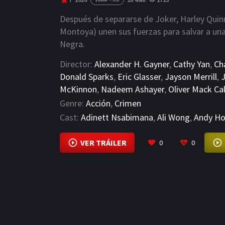
Después de separarse de Joker, Harley Quin
Montoya) unen sus fuerzas para salvar a un
Negra.
Director:
Alexander H. Gayner
,
Cathy Yan
,
Ch
Donald Sparks
,
Eric Glasser
,
Jayson Merrill
,
McKinnon
,
Nadeem Ashayer
,
Oliver Mack Ca
Genre:
Acción
,
Crimen
Cast:
Adinett Nsabimana
,
Ali Wong
,
Andy Ho
VER TRÁILER
0
0