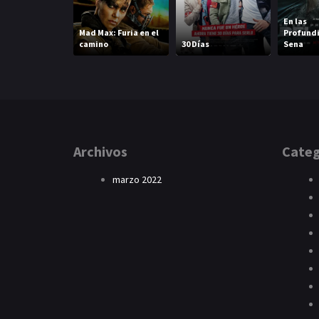
En las
Mad Max: Furia en el
Profund
camino
30 Días
Sena
Archivos
Categ
marzo 2022