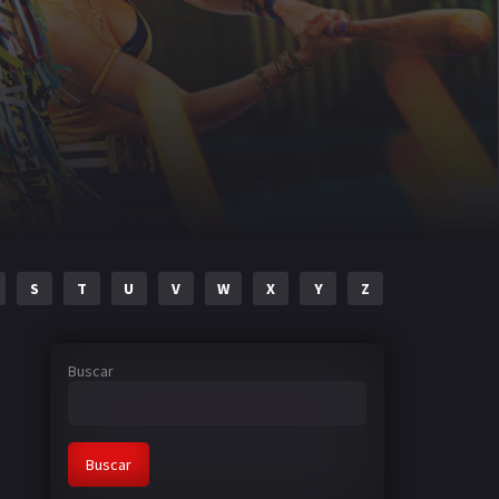
S
T
U
V
W
X
Y
Z
Buscar
Buscar