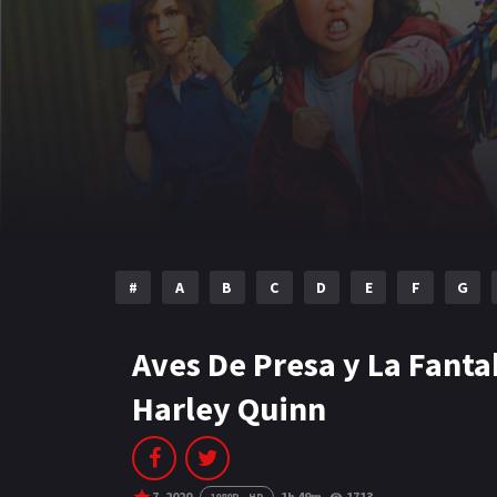
#
A
B
C
D
E
F
G
Aves De Presa y La Fant
Harley Quinn
7
2020
1h 49m
1713
1080P - HD