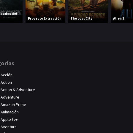
idades del
Proyecto Extracción
The Lost City
Alien 3
orías
Acción
Action
Action & Adventure
Adventure
Amazon Prime
Animación
Apple tv+
Aventura