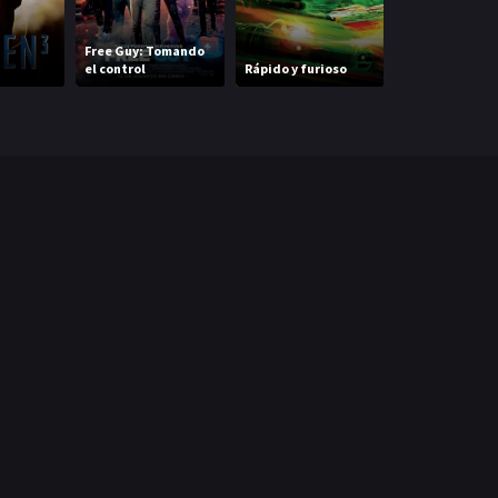
El Origen Del
Free Guy: Tomando
Planeta De Los
el control
Rápido y furioso
Simios