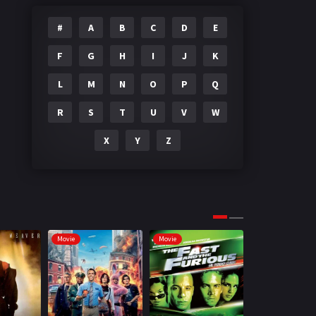
#
A
B
C
D
E
F
G
H
I
J
K
L
M
N
O
P
Q
R
S
T
U
V
W
X
Y
Z
Movie
Movie
Movie