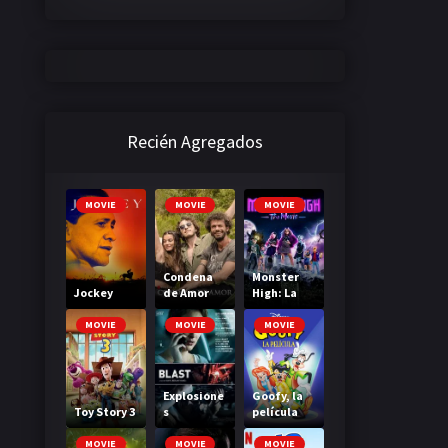
Recién Agregados
MOVIE
MOVIE
MOVIE
Condena
Monster
Jockey
de Amor
High: La
Película
MOVIE
MOVIE
MOVIE
Explosione
Goofy, la
Toy Story 3
s
película
MOVIE
MOVIE
MOVIE