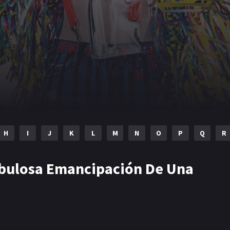
H
I
J
K
L
M
N
O
P
Q
R
abulosa Emancipación De Una