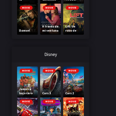
Madriguer
a
MOVIE
MOVIE
MOVIE
A través de
Lift: Un
Damsel
mi ventana
robo de
3: A través
primera
de tu
clase
mirada
Disney
MOVIE
MOVIE
MOVIE
Jamaica
bajo cero
Cars 3
Cars 2
MOVIE
MOVIE
MOVIE