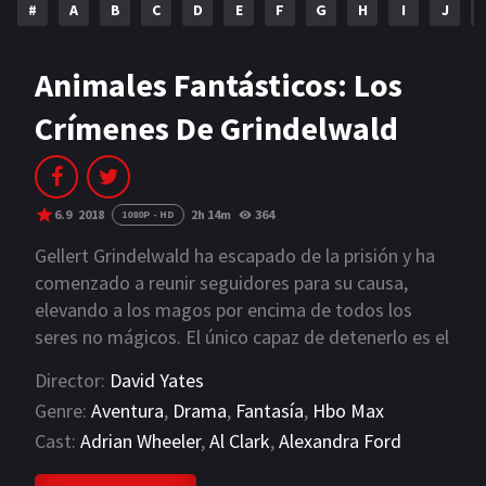
#
A
B
C
D
E
F
G
H
I
J
NETFLIX
AÑOS
Animales Fantásticos: Los
Crímenes De Grindelwald
2023
2022
2021
2020
2019
2018
6.9
2018
2h 14m
364
1080P - HD
2014
2006
Gellert Grindelwald ha escapado de la prisión y ha
comenzado a reunir seguidores para su causa,
2002
2001
elevando a los magos por encima de todos los
seres no mágicos. El único capaz de detenerlo es el
2000
1990
mago que una vez llamó su amigo más cercano,
Director:
David Yates
Albus Dumbledore.
SERIES
Genre:
Aventura
,
Drama
,
Fantasía
,
Hbo Max
Cast:
Adrian Wheeler
,
Al Clark
,
Alexandra Ford
PELICULAS
VIEW MORE