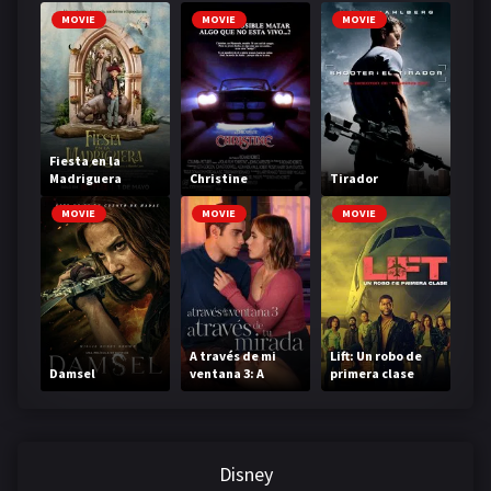
MOVIE
MOVIE
MOVIE
Fiesta en la
Madriguera
Christine
Tirador
MOVIE
MOVIE
MOVIE
A través de mi
Lift: Un robo de
Damsel
ventana 3: A
primera clase
través de tu
mirada
Disney