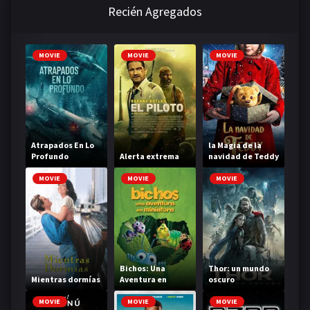
Recién Agregados
MOVIE
MOVIE
MOVIE
Atrapados En Lo
la Magia de la
Profundo
Alerta extrema
navidad de Teddy
MOVIE
MOVIE
MOVIE
Bichos: Una
Thor: un mundo
Mientras dormías
Aventura en
oscuro
Miniatura
MOVIE
MOVIE
MOVIE