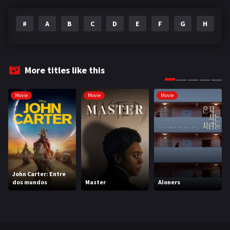
#
A
B
C
D
E
F
G
H
I
More titles like this
Movie
Movie
Movie
John Carter: Entre
dos mundos
Master
Aloners