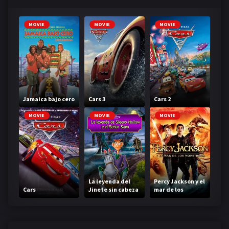
MOVIE
MOVIE
MOVIE
Jamaica bajo cero
Cars 3
Cars 2
MOVIE
MOVIE
MOVIE
La leyenda del
Percy Jackson y el
Cars
Jinete sin cabeza
mar de los
monstruos