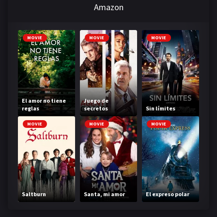
Amazon
MOVIE
MOVIE
MOVIE
El amor no tiene
Juego de
reglas
secretos
Sin límites
MOVIE
MOVIE
MOVIE
Saltburn
Santa, mi amor
El expreso polar