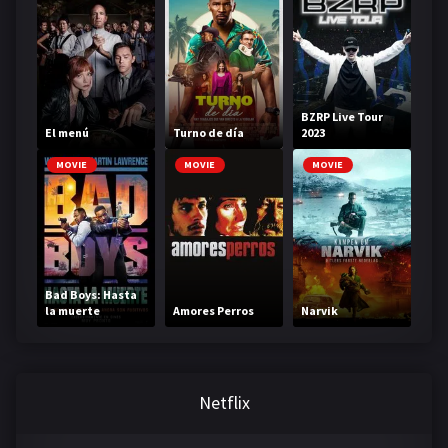
BZRP Live Tour
El menú
Turno de día
2023
MOVIE
MOVIE
MOVIE
Bad Boys: Hasta
la muerte
Amores Perros
Narvik
Netflix