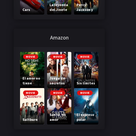
La leyenda
Percy
Cars
del Jinete
Jackson y
sin cabeza
el mar de
los
monstruos
Amazon
MOVIE
MOVIE
MOVIE
El amor no
Juego de
tiene
secretos
Sin límites
reglas
MOVIE
MOVIE
MOVIE
Santa, mi
El expreso
Saltburn
amor
polar