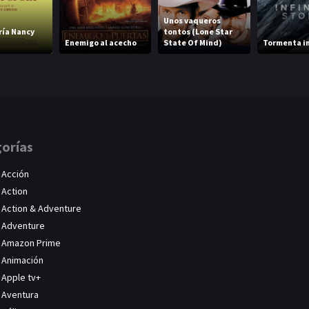
Unos vaqueros
ía Nancy
tontos (Lone Star
Enemigo al acecho
State Of Mind)
Tormenta in
orías
Acción
Action
Action & Adventure
Adventure
Amazon Prime
Animación
Apple tv+
Aventura