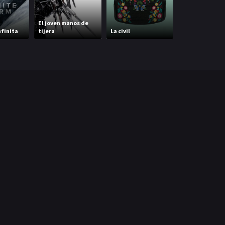
El joven manos de
finita
tijera
La civil
Spin Me Round