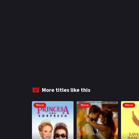
More titles like this
Movie
Movie
Movie