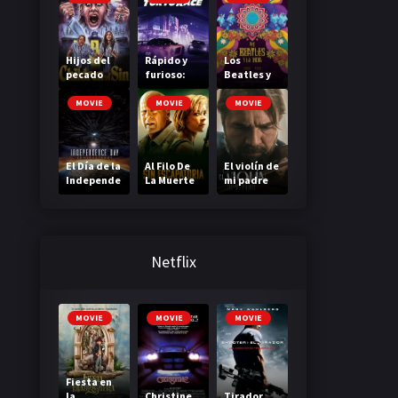
Hijos del
Rápido y
Los
pecado
furioso:
Beatles y
Reto Tokio
la India
MOVIE
MOVIE
MOVIE
El Día de la
Al Filo De
El violín de
Independe
La Muerte
mi padre
ncia 2:
(Out of
Contraata
Death)
que
Netflix
MOVIE
MOVIE
MOVIE
Fiesta en
la
Christine
Tirador