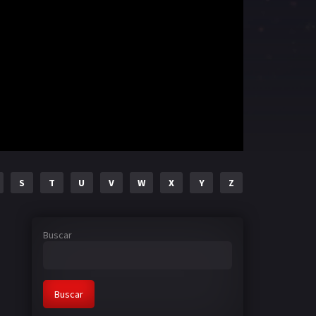
S
T
U
V
W
X
Y
Z
Buscar
Buscar