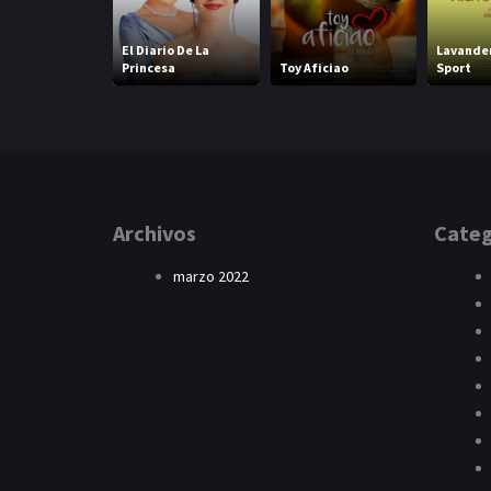
El Diario De La
Lavander
Princesa
Toy Aficiao
Sport
Archivos
Categ
marzo 2022