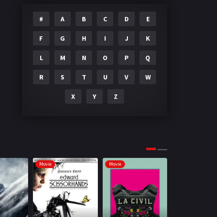
#
A
B
C
D
E
F
G
H
I
J
K
L
M
N
O
P
Q
R
S
T
U
V
W
X
Y
Z
Movie
Movie
Movie