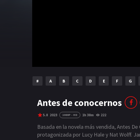
#
A
B
C
D
E
F
G
Antes de conocernos
5.8
2023
1h 38m
222
1080P - HD
Basada en la novela más vendida, Antes D
protagonizada por Lucy Hale y Nat Wolff. Jan