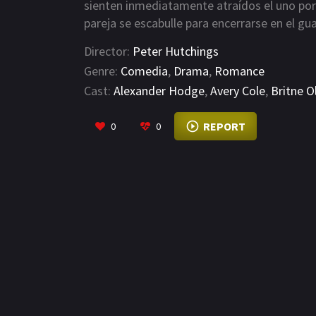
sienten inmediatamente atraídos el uno por
pareja se escabulle para encerrarse en el gu
encuentro…
Director:
Peter Hutchings
Genre:
Comedia
,
Drama
,
Romance
Cast:
Alexander Hodge
,
Avery Cole
,
Britne O
REPORT
0
0