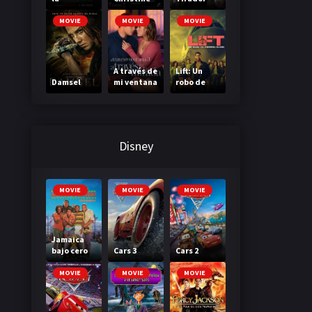
Madriguer
a
MOVIE
MOVIE
MOVIE
A través de
Lift: Un
Damsel
mi ventana
robo de
3: A través
primera
de tu
clase
mirada
Disney
MOVIE
MOVIE
MOVIE
Jamaica
bajo cero
Cars 3
Cars 2
MOVIE
MOVIE
MOVIE