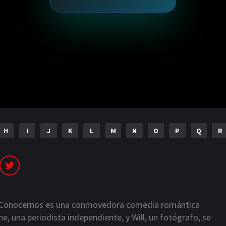
H
I
J
K
L
M
N
O
P
Q
R
e Conocernos es una conmovedora comedia romántica
e, una periodista independiente, y Will, un fotógrafo, se