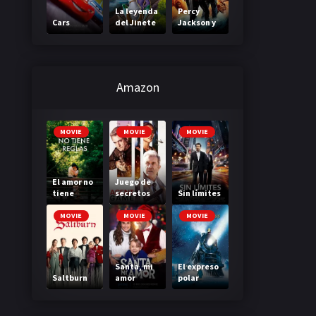
La leyenda
Percy
Cars
del Jinete
Jackson y
sin cabeza
el mar de
los
monstruos
Amazon
MOVIE
MOVIE
MOVIE
El amor no
Juego de
tiene
secretos
Sin límites
reglas
MOVIE
MOVIE
MOVIE
Santa, mi
El expreso
Saltburn
amor
polar