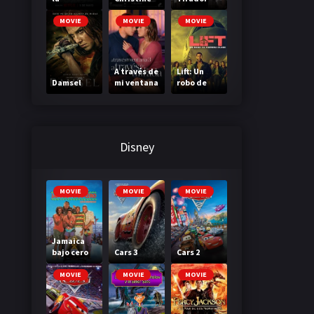
Madriguer
a
MOVIE
MOVIE
MOVIE
A través de
Lift: Un
Damsel
mi ventana
robo de
3: A través
primera
de tu
clase
mirada
Disney
MOVIE
MOVIE
MOVIE
Jamaica
bajo cero
Cars 3
Cars 2
MOVIE
MOVIE
MOVIE