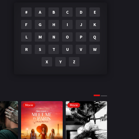
#
A
B
C
D
E
F
G
H
I
J
K
L
M
N
O
P
Q
R
S
T
U
V
W
X
Y
Z
Movie
Movie
Movie