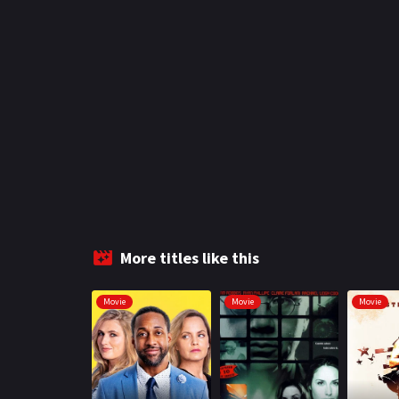
More titles like this
Movie
Movie
Movie