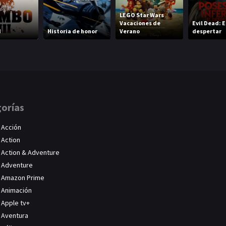
LEGO Star Wars
Vacaciones de
Evil Dead: E
I
Historia de honor
Verano
despertar
orías
Acción
Action
Action & Adventure
Adventure
Amazon Prime
Animación
Apple tv+
Aventura