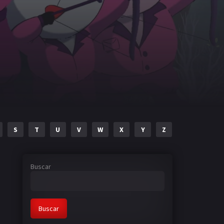
S
T
U
V
W
X
Y
Z
Buscar
Buscar