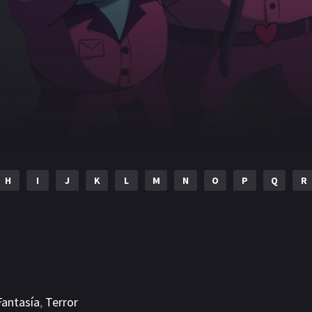
H
I
J
K
L
M
N
O
P
Q
R
Fantasía
,
Terror