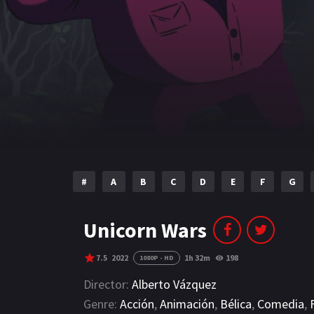
#
A
B
C
D
E
F
G
Unicorn Wars
7.5
2022
1h 32m
198
1080P - HD
Director:
Alberto Vázquez
Genre:
Acción
,
Animación
,
Bélica
,
Comedia
,