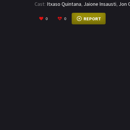
Cast:
Itxaso Quintana
,
Jaione Insausti
,
Jon G
REPORT
0
0