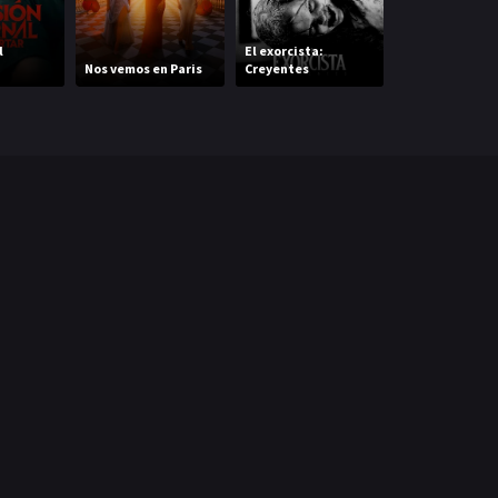
l
El exorcista:
Nos vemos en Paris
Creyentes
The Command