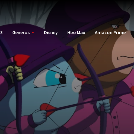
23
Generos
Disney
Hbo Max
Amazon Prime