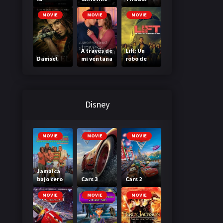
Madriguer
a
MOVIE
MOVIE
MOVIE
A través de
Lift: Un
Damsel
mi ventana
robo de
3: A través
primera
de tu
clase
mirada
Disney
MOVIE
MOVIE
MOVIE
Jamaica
bajo cero
Cars 3
Cars 2
MOVIE
MOVIE
MOVIE