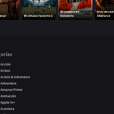
Mi nombre es
Vivir en cau
levar
Mi villano favorito 1
Dolemite
liberarse
orías
Acción
Action
Action & Adventure
Adventure
Amazon Prime
Animación
Apple tv+
Aventura