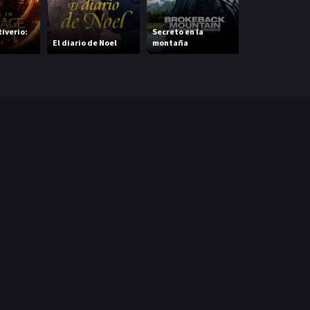
tiverio:
Secreto en la
Baby: El apren
El diario de Noel
montaña
del crimen