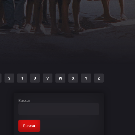
S
T
U
V
W
X
Y
Z
Buscar
Buscar