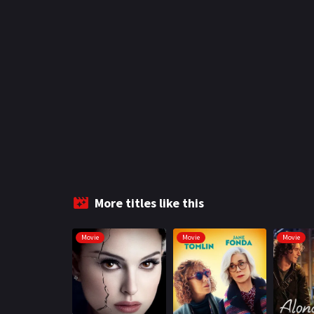
More titles like this
Movie
Movie
Movie