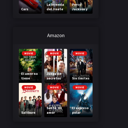
La leyenda
Percy
Cars
del Jinete
Jackson y
sin cabeza
el mar de
los
monstruos
Amazon
MOVIE
MOVIE
MOVIE
El amor no
Juego de
tiene
secretos
Sin límites
reglas
MOVIE
MOVIE
MOVIE
Santa, mi
El expreso
Saltburn
amor
polar