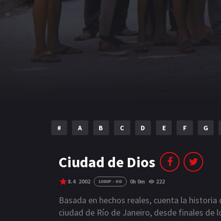
#
A
B
C
D
E
F
G
Ciudad de Dios
8.4
2002
0h 0m
222
1080P - HD
Basada en hechos reales, cuenta la historia 
ciudad de Río de Janeiro, desde finales de 