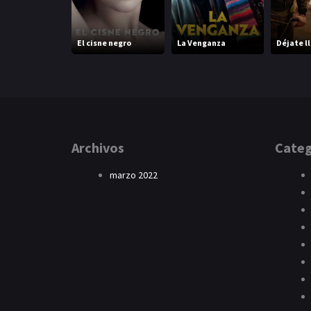
El cisne negro
La Venganza
Déjate l
Archivos
Categ
marzo 2022