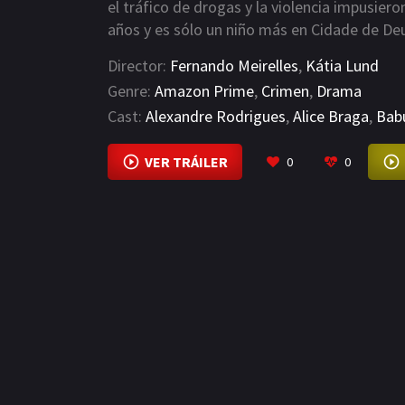
el tráfico de drogas y la violencia impusiero
años y es sólo un niño más en Cidade de Deu
observa a los niños duros de su barrio, sus r
Director:
Fernando Meirelles
,
Kátia Lund
Ya sabe lo que quiere ser si consigue sobrev
Genre:
Amazon Prime
,
Crimen
,
Drama
traslada al barrio. Sueña con ser el crimina
Cast:
Alexandre Rodrigues
,
Alice Braga
,
Bab
haciendo recados para los delincuentes loca
VER TRÁILER
0
0