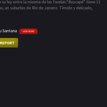
n su ley entre la miseria de las favelas.“Buscapé” tiene 11
s, un suburbio de Río de Janeiro. Tímido y delicado,
obos, sus peleas, sus enfrentamientos diarios con la policía.
ivir: fotógrafo. “Dadinho”, un niño de su misma edad, se
l más peligroso de Río de Janeiro y empieza su aprendizaje
u Santana
les. Dos vidas paralelas en Cidade de Deus.
VIEW MORE
REPORT