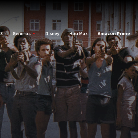
23
Generos
Disney
Hbo Max
Amazon Prime