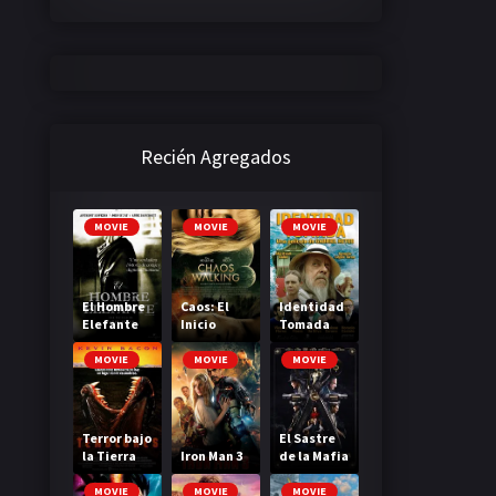
Recién Agregados
MOVIE
MOVIE
MOVIE
El Hombre
Caos: El
Identidad
Elefante
Inicio
Tomada
MOVIE
MOVIE
MOVIE
Terror bajo
El Sastre
la Tierra
Iron Man 3
de la Mafia
MOVIE
MOVIE
MOVIE