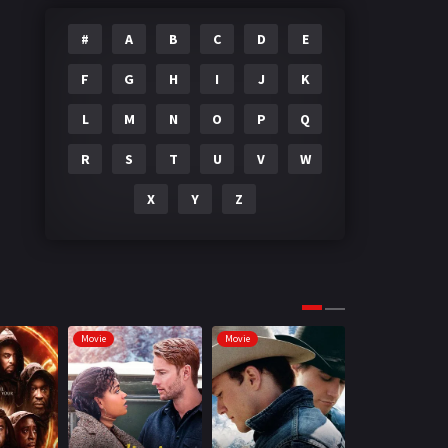
#
A
B
C
D
E
F
G
H
I
J
K
L
M
N
O
P
Q
R
S
T
U
V
W
X
Y
Z
Movie
Movie
Movie