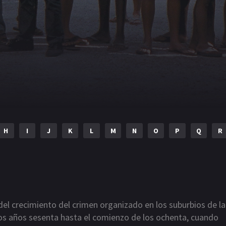
H
I
J
K
L
M
N
O
P
Q
R
del crecimiento del crimen organizado en los suburbios de la
los años sesenta hasta el comienzo de los ochenta, cuando