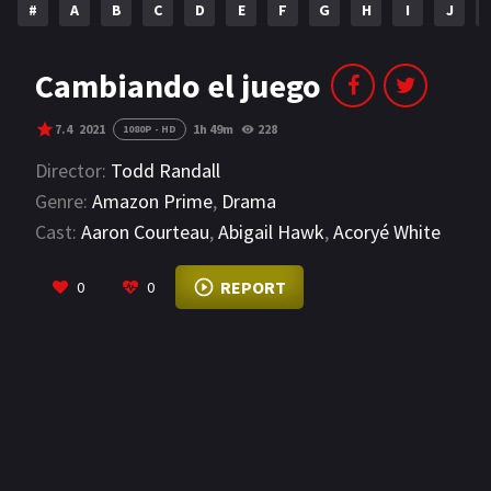
#
A
B
C
D
E
F
G
H
I
J
NETFLIX
AÑOS
Cambiando el juego
2023
2022
7.4
2021
1h 49m
228
1080P - HD
2021
2020
Director:
Todd Randall
Genre:
Amazon Prime
,
Drama
2019
2018
Cast:
Aaron Courteau
,
Abigail Hawk
,
Acoryé White
2014
2006
VIEW MORE
REPORT
0
0
2002
2001
2000
1990
SERIES
PELICULAS