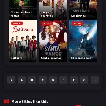
El amor no tiene
Juego de
reglas
secretos
Sin límites
MOVIE
MOVIE
MOVIE
Saltburn
Santa, mi amor
El expreso polar
#
A
B
C
D
E
F
G
H
I
More titles like this