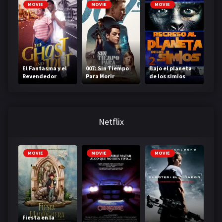
MOVIE
MOVIE
MOVIE
El Fantasma y el
007: Sin Tiempo
Bajo el planeta
Revendedor
Para Morir
de los simios
también
Netflix
MOVIE
MOVIE
MOVIE
Fiesta en la