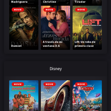
Madriguera
Christine
Tirador
MOVIE
MOVIE
MOVIE
A través de mi
Lift: Un robo de
Damsel
ventana 3: A
primera clase
través de tu
mirada
Disney
MOVIE
MOVIE
MOVIE