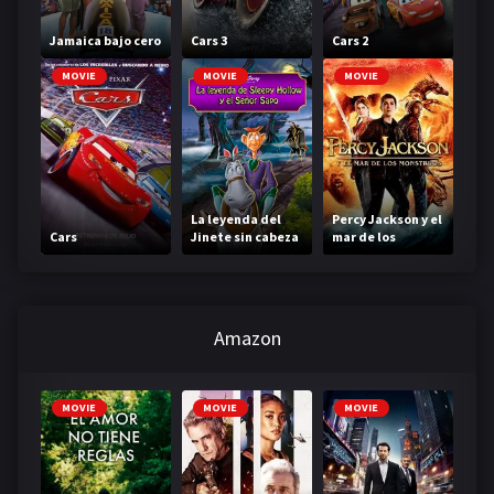
Jamaica bajo cero
Cars 3
Cars 2
MOVIE
MOVIE
MOVIE
La leyenda del
Percy Jackson y el
Cars
Jinete sin cabeza
mar de los
monstruos
Amazon
MOVIE
MOVIE
MOVIE