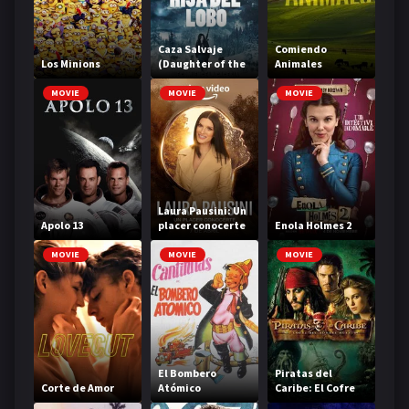
Caza Salvaje
Comiendo
Los Minions
(Daughter of the
Animales
Wolf)
MOVIE
MOVIE
MOVIE
Laura Pausini: Un
Apolo 13
placer conocerte
Enola Holmes 2
MOVIE
MOVIE
MOVIE
El Bombero
Piratas del
Corte de Amor
Atómico
Caribe: El Cofre
de la Muerte