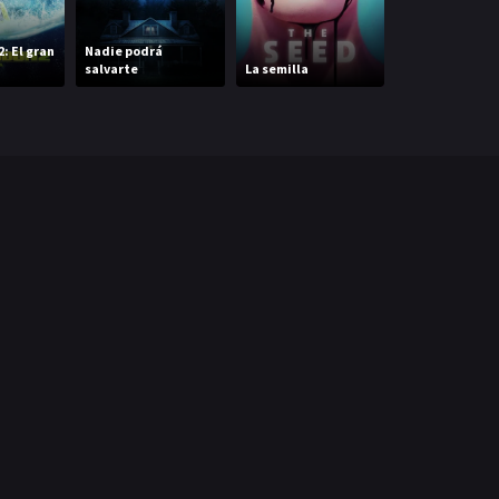
: El gran
Nadie podrá
salvarte
La semilla
Pie grande o b