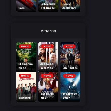
La leyenda
Percy
Cars
del Jinete
Jackson y
sin cabeza
el mar de
los
monstruos
Amazon
MOVIE
MOVIE
MOVIE
El amor no
Juego de
tiene
secretos
Sin límites
reglas
MOVIE
MOVIE
MOVIE
Santa, mi
El expreso
Saltburn
amor
polar