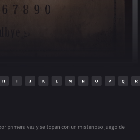
H
I
J
K
L
M
N
O
P
Q
R
r primera vez y se topan con un misterioso juego de