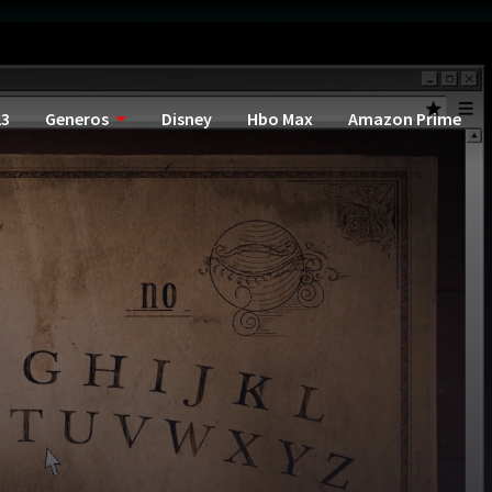
23
Generos
Disney
Hbo Max
Amazon Prime