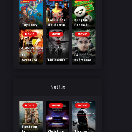
Los Chicos
Kung Fu
Toy Story
del Barrio
Panda 3
MOVIE
MOVIE
MOVIE
La
La
Aventura
Luz oscura
huérfana:
Sobre Dos
El Origen
Ruedas
Netflix
MOVIE
MOVIE
MOVIE
Fiesta en
la
Christine
Tirador