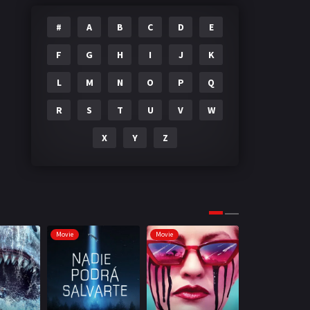
#
A
B
C
D
E
F
G
H
I
J
K
L
M
N
O
P
Q
R
S
T
U
V
W
X
Y
Z
Movie
Movie
Movie