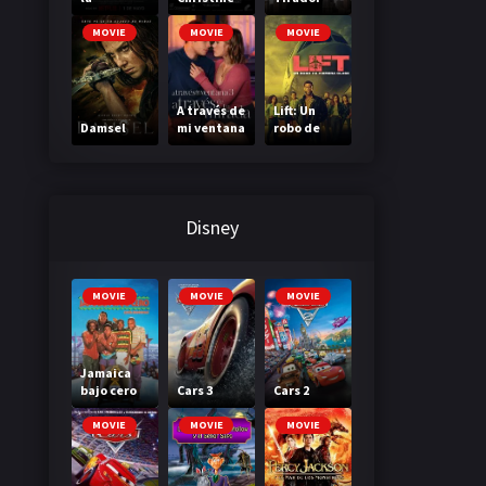
Madriguer
a
MOVIE
MOVIE
MOVIE
A través de
Lift: Un
Damsel
mi ventana
robo de
3: A través
primera
de tu
clase
mirada
Disney
MOVIE
MOVIE
MOVIE
Jamaica
bajo cero
Cars 3
Cars 2
MOVIE
MOVIE
MOVIE