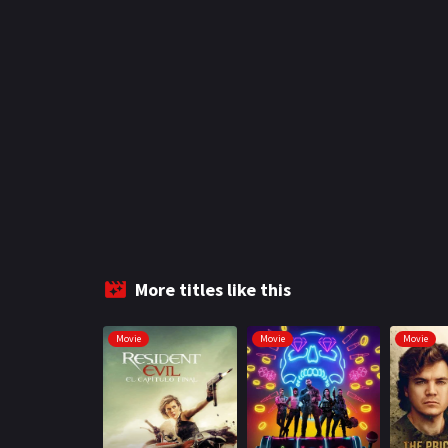
More titles like this
Movie
Movie
Movie