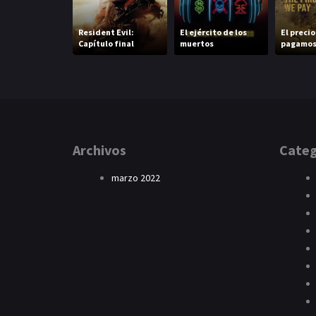
Resident Evil:
El ejército de los
El preci
Capítulo final
muertos
pagamo
Archivos
Categ
marzo 2022