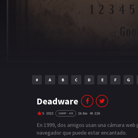
#
A
B
C
D
E
F
G
Deadware
5
2022
1h 8m
226
1080P - HD
En 1999, dos amigos usan una cámara web po
navegador que puede estar encantado.