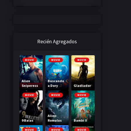
Recién Agregados
MOVIE
MOVIE
MOVIE
Alien
Buscando
Sniperess
a Dory
Gladiador
MOVIE
MOVIE
MOVIE
Alien:
9 Balas
Romulus
Bambi II
MOVIE
MOVIE
MOVIE