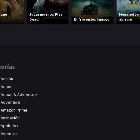
o que
Jugar muerto; Play
Megalodón 2
s
Dead
El frío en los huesos
abismo
orías
Acción
Action
Action & Adventure
Adventure
Amazon Prime
Animación
Apple tv+
Aventura