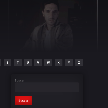
S
T
U
V
W
X
Y
Z
Buscar
Buscar