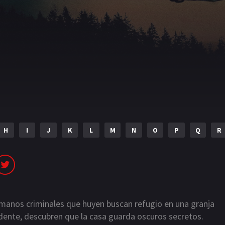
H
I
J
K
L
M
N
O
P
Q
R
anos criminales que huyen buscan refugio en una granja
dente, descubren que la casa guarda oscuros secretos.