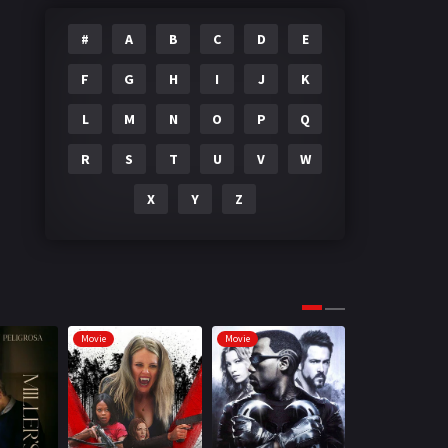
#
A
B
C
D
E
F
G
H
I
J
K
L
M
N
O
P
Q
R
S
T
U
V
W
X
Y
Z
Movie
Movie
Movie