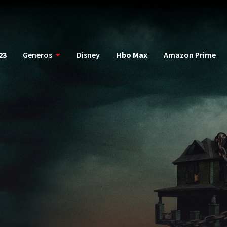
23
Generos
Disney
Hbo Max
Amazon Prime