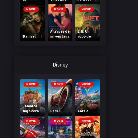
Madriguer
a
MOVIE
MOVIE
MOVIE
A través de
Lift: Un
Damsel
mi ventana
robo de
3: A través
primera
de tu
clase
mirada
Disney
MOVIE
MOVIE
MOVIE
Jamaica
bajo cero
Cars 3
Cars 2
MOVIE
MOVIE
MOVIE