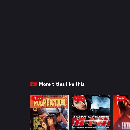
More titles like this
Movie
Movie
Movie