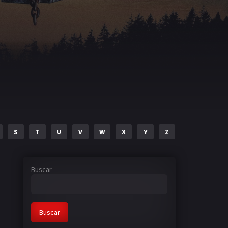
S
T
U
V
W
X
Y
Z
Buscar
Buscar