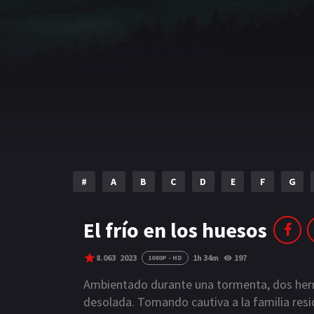
#
A
B
C
D
E
F
G
El frío en los huesos
8.063
2023
1h 34m
197
1080P - HD
Ambientado durante una tormenta, dos herm
desolada. Tomando cautiva a la familia resi