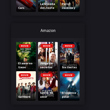
La leyenda
Percy
Cars
del Jinete
Jackson y
sin cabeza
el mar de
los
monstruos
Amazon
MOVIE
MOVIE
MOVIE
El amor no
Juego de
tiene
secretos
Sin límites
reglas
MOVIE
MOVIE
MOVIE
Santa, mi
El expreso
Saltburn
amor
polar