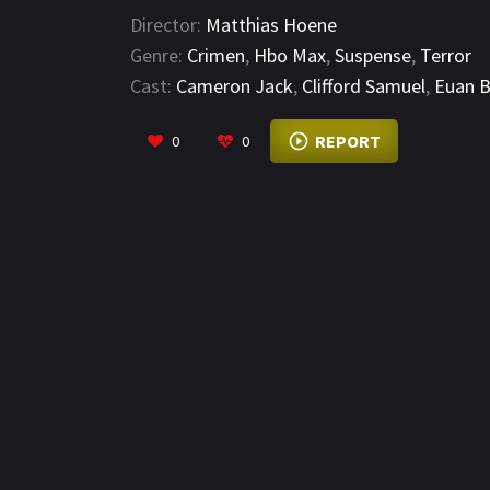
Director:
Matthias Hoene
Genre:
Crimen
,
Hbo Max
,
Suspense
,
Terror
Cast:
Cameron Jack
,
Clifford Samuel
,
Euan 
REPORT
0
0