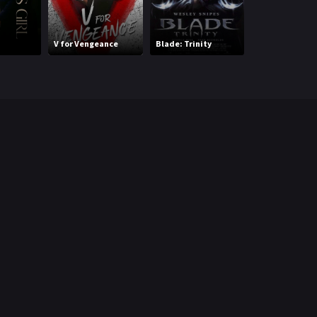
Harry Potter y 
V for Vengeance
Blade: Trinity
piedra filosof