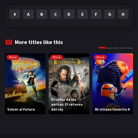
#
A
B
C
D
E
F
G
H
I
More titles like this
Movie
Movie
Movie
El señor de los
anillos: El retorno
Volver al Futuro
del rey
Mi villano favorito 4