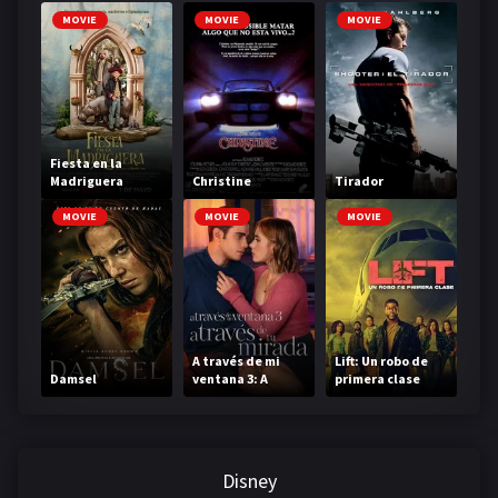
MOVIE
MOVIE
MOVIE
Fiesta en la
Madriguera
Christine
Tirador
MOVIE
MOVIE
MOVIE
A través de mi
Lift: Un robo de
Damsel
ventana 3: A
primera clase
través de tu
mirada
Disney