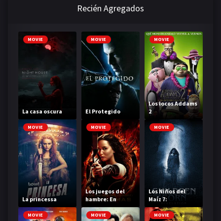
Recién Agregados
MOVIE
MOVIE
MOVIE
Los locos Addams
La casa oscura
El Protegido
2
MOVIE
MOVIE
MOVIE
Los juegos del
Los Niños del
La princessa
hambre: En
Maíz 7:
llamas
Revelaciones
MOVIE
MOVIE
MOVIE