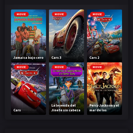
MOVIE
MOVIE
MOVIE
Jamaica bajo cero
Cars 3
Cars 2
MOVIE
MOVIE
MOVIE
La leyenda del
Percy Jackson y el
Cars
Jinete sin cabeza
mar de los
monstruos