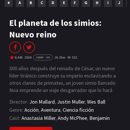
#
A
B
C
D
E
F
G
H
I
J
NETFLIX
AÑOS
El planeta de los simios:
Nuevo reino
2023
2022
2021
2020
2019
2018
6.845
2024
2h 25m
322
1080P - HD
2014
2006
300 años después del reinado de César, un nuevo
líder tiránico construye su imperio esclavizando a
2002
2001
otros clanes de primates, un joven simio llamado
Noa emprende un viaje desgarrador que lo hará
2000
1990
cuestionar todo lo que sabía sobre el pasado y
Director:
Jon Mallard
,
Justin Muller
,
Wes Ball
tomar decisiones que definirán el futuro tanto de
SERIES
Genre:
Acción
,
Aventura
,
Ciencia ficción
simios como humanos.
Cast:
Anastasia Miller
,
Andy McPhee
,
Benjamin
PELICULAS
Scott
VIEW MORE