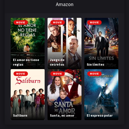
Amazon
MOVIE
MOVIE
MOVIE
El amor no tiene
Juego de
reglas
secretos
Sin límites
MOVIE
MOVIE
MOVIE
Saltburn
Santa, mi amor
El expreso polar