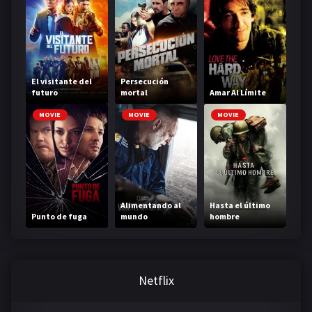
El visitante del
Persecución
futuro
mortal
Amar Al Límite
MOVIE
MOVIE
MOVIE
Alimentando al
Hasta el último
Punto de fuga
mundo
hombre
Netflix