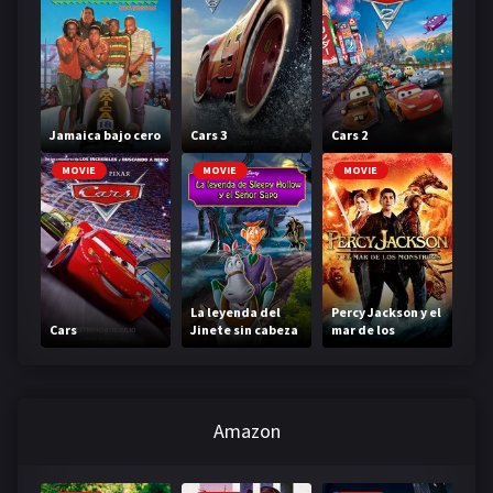
Jamaica bajo cero
Cars 3
Cars 2
MOVIE
MOVIE
MOVIE
La leyenda del
Percy Jackson y el
Cars
Jinete sin cabeza
mar de los
monstruos
Amazon