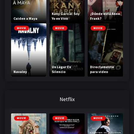
Kany García: Soy
¿Dónde está Anne
Cuiden a Maya
Yo en Vivo
Frank?
MOVIE
MOVIE
MOVIE
Un Lugar En
Directamente
Navalny
Silencio
para video
Netflix
MOVIE
MOVIE
MOVIE