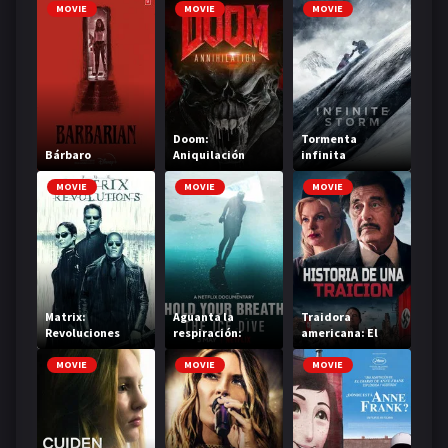
MOVIE
MOVIE
MOVIE
Doom:
Tormenta
Bárbaro
Aniquilación
infinita
MOVIE
MOVIE
MOVIE
Matrix:
Aguanta la
Traidora
Revoluciones
respiración:
americana: El
Inmersión bajo el
juicio a Axis Sally
hielo
MOVIE
MOVIE
MOVIE