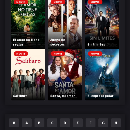
MOVIE
MOVIE
MOVIE
El amor no tiene
Juego de
reglas
secretos
Sin límites
MOVIE
MOVIE
MOVIE
Saltburn
Santa, mi amor
El expreso polar
#
A
B
C
D
E
F
G
H
I