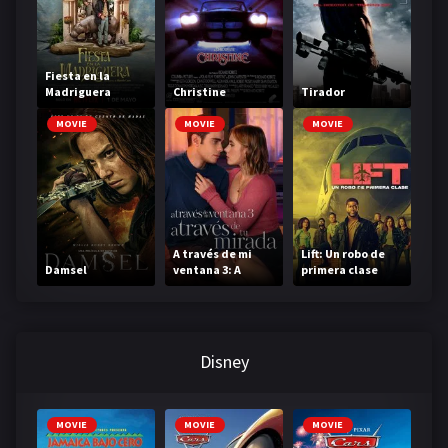
Fiesta en la
Madriguera
Christine
Tirador
MOVIE
MOVIE
MOVIE
A través de mi
Lift: Un robo de
Damsel
ventana 3: A
primera clase
través de tu
mirada
Disney
MOVIE
MOVIE
MOVIE