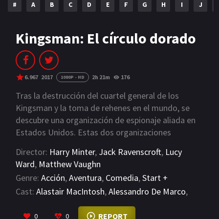
#
A
B
C
D
E
F
G
H
I
J
NETFLIX
AÑOS
Kingsman: El círculo dorado
2023
2022
2021
2020
6.967
2017
2h 21m
176
1080P - HD
2019
2018
Tras la destrucción del cuartel general de los
Kingsman y la toma de rehenes en el mundo, se
2014
2006
descubre una organización de espionaje aliada en
Estados Unidos. Estas dos organizaciones
2002
2001
secretas de élite deben unirse para derrotar a un
Director:
Harry Minter
,
Jack Ravenscroft
,
Lucy
2000
1990
enemigo común.
Ward
,
Matthew Vaughn
Genre:
Acción
,
Aventura
,
Comedia
,
Start +
SERIES
Cast:
Alastair MacIntosh
,
Alessandro De Marco
,
PELICULAS
Ammara Niwaz
VIEW MORE
REPORT
0
0