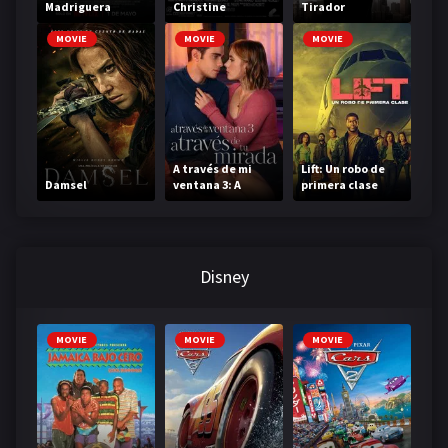
Madriguera
Christine
Tirador
MOVIE
MOVIE
MOVIE
A través de mi
Lift: Un robo de
Damsel
ventana 3: A
primera clase
través de tu
mirada
Disney
MOVIE
MOVIE
MOVIE