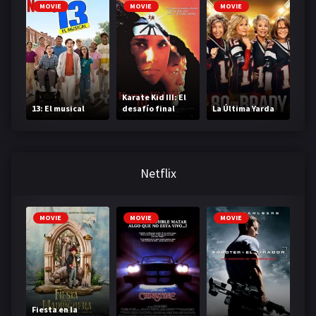
MOVIE
MOVIE
MOVIE
Karate Kid III: El
13: El musical
desafío final
La Última Yarda
Netflix
MOVIE
MOVIE
MOVIE
Fiesta en la