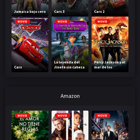
Jamaica bajo cero
Cars 3
Cars 2
MOVIE
MOVIE
MOVIE
La leyenda del
Percy Jackson y el
Cars
Jinete sin cabeza
mar de los
monstruos
Amazon
MOVIE
MOVIE
MOVIE