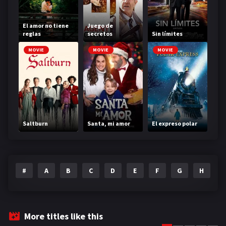
El amor no tiene
Juego de
reglas
secretos
Sin límites
MOVIE
MOVIE
MOVIE
Saltburn
Santa, mi amor
El expreso polar
#
A
B
C
D
E
F
G
H
I
More titles like this