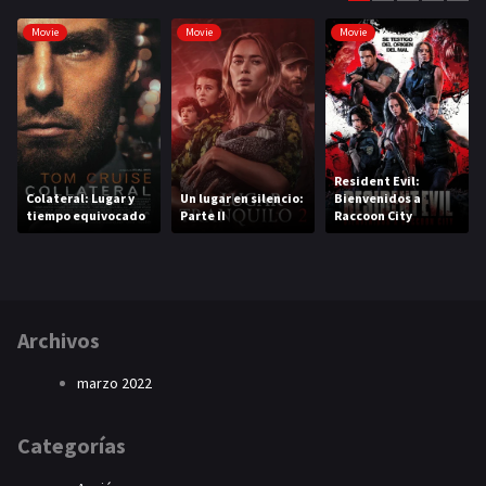
Movie
Movie
Movie
Resident Evil:
Colateral: Lugar y
Un lugar en silencio:
Bienvenidos a
tiempo equivocado
Parte II
Raccoon City
Archivos
marzo 2022
Categorías