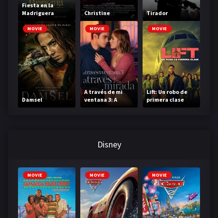
Fiesta en la
Madriguera
Christine
Tirador
MOVIE
MOVIE
MOVIE
A través de mi
Lift: Un robo de
Damsel
ventana 3: A
primera clase
través de tu
mirada
Disney
MOVIE
MOVIE
MOVIE