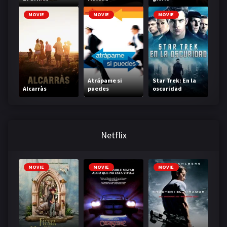
MOVIE
MOVIE
MOVIE
Atrápame si
Star Trek: En la
Alcarràs
puedes
oscuridad
Netflix
MOVIE
MOVIE
MOVIE