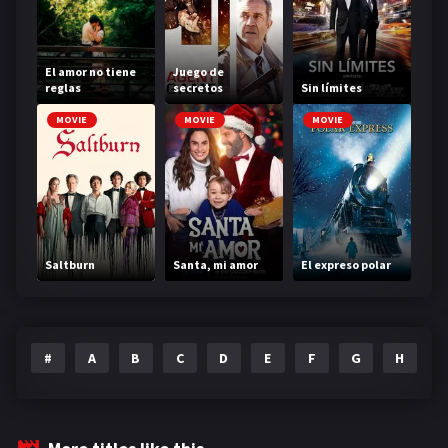
El amor no tiene
Juego de
reglas
secretos
Sin límites
MOVIE
MOVIE
MOVIE
Saltburn
Santa, mi amor
El expreso polar
#
A
B
C
D
E
F
G
H
I