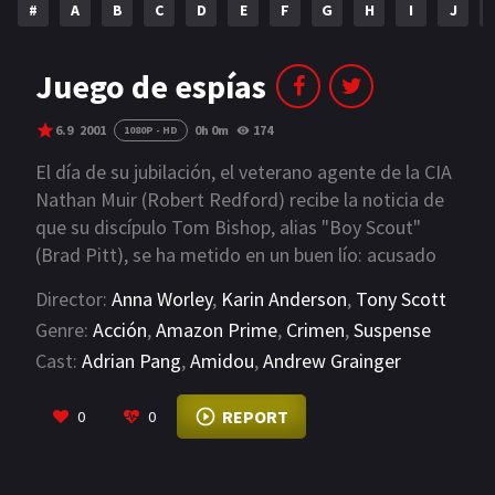
#
A
B
C
D
E
F
G
H
I
J
NETFLIX
AÑOS
Juego de espías
2023
2022
6.9
2001
0h 0m
174
1080P - HD
2021
2020
El día de su jubilación, el veterano agente de la CIA
Nathan Muir (Robert Redford) recibe la noticia de
2019
2018
que su discípulo Tom Bishop, alias "Boy Scout"
(Brad Pitt), se ha metido en un buen lío: acusado
2014
2006
de espionaje, se encuentra en una cárcel china y
Director:
Anna Worley
,
Karin Anderson
,
Tony Scott
2002
2001
será ejecutado en un plazo de 24 horas. Temiendo
Genre:
Acción
,
Amazon Prime
,
Crimen
,
Suspense
que este incidente pueda afectar a un acuerdo
2000
1990
Cast:
Adrian Pang
,
Amidou
,
Andrew Grainger
comercial entre EE.UU. y China, la CIA decide no
intervenir. Así pues, para salvar a Bishop, Muir no
VIEW MORE
SERIES
REPORT
0
0
sólo deberá actuar al margen de la CIA, sino que,
además, tendrá que hallar el modo de burlarla.
PELICULAS