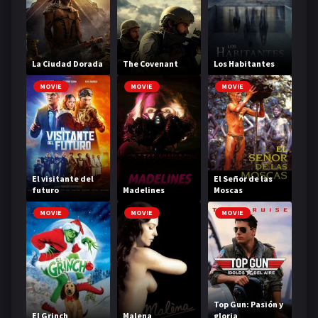
La Ciudad Dorada
The Covenant
Los Habitantes
MOVIE
MOVIE
MOVIE
El visitante del
El Señor de las
futuro
Madelines
Moscas
MOVIE
MOVIE
MOVIE
Top Gun: Pasión y
El Grinch
Malena
gloria