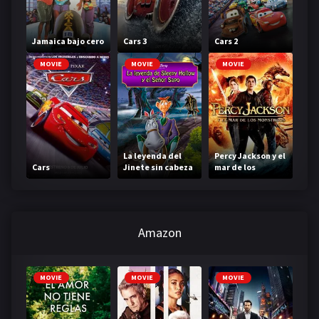
Jamaica bajo cero
Cars 3
Cars 2
MOVIE
MOVIE
MOVIE
La leyenda del
Percy Jackson y el
Cars
Jinete sin cabeza
mar de los
monstruos
Amazon
MOVIE
MOVIE
MOVIE