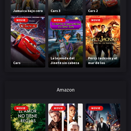
Jamaica bajo cero
Cars 3
Cars 2
MOVIE
MOVIE
MOVIE
La leyenda del
Percy Jackson y el
Cars
Jinete sin cabeza
mar de los
monstruos
Amazon
MOVIE
MOVIE
MOVIE