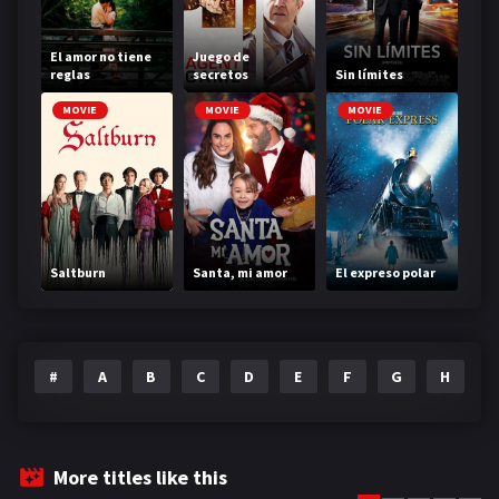
El amor no tiene
Juego de
reglas
secretos
Sin límites
MOVIE
MOVIE
MOVIE
Saltburn
Santa, mi amor
El expreso polar
#
A
B
C
D
E
F
G
H
I
More titles like this