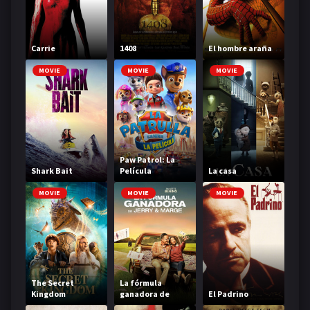
Carrie
1408
El hombre araña
MOVIE
MOVIE
MOVIE
Paw Patrol: La
Shark Bait
Película
La casa
MOVIE
MOVIE
MOVIE
The Secret
La fórmula
Kingdom
ganadora de
El Padrino
Jerry y Marge