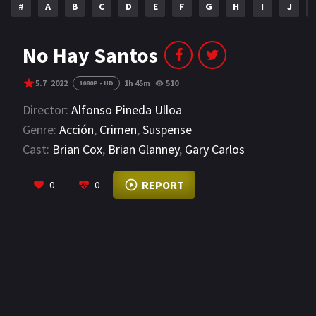
#
A
B
C
D
E
F
G
H
I
J
NETFLIX
AÑOS
No Hay Santos
2023
2022
5.7
2022
1h 45m
510
1080P - HD
2021
2020
Director:
Alfonso Pineda Ulloa
Genre:
Acción
,
Crimen
,
Suspense
2019
2018
Cast:
Brian Cox
,
Brian Glanney
,
Gary Carlos
2014
2006
Cervantes
VIEW MORE
REPORT
0
0
2002
2001
2000
1990
SERIES
PELICULAS