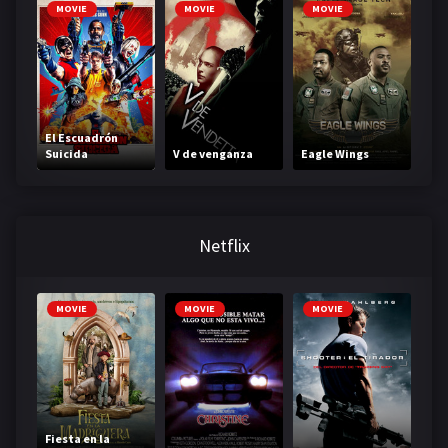
MOVIE
MOVIE
MOVIE
El Escuadrón
Suicida
V de venganza
Eagle Wings
Netflix
MOVIE
MOVIE
MOVIE
Fiesta en la