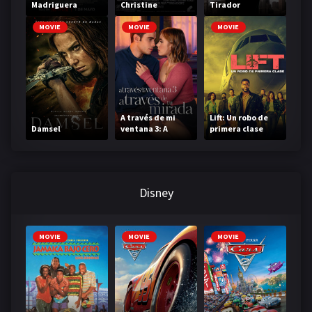
Madriguera
Christine
Tirador
MOVIE
MOVIE
MOVIE
A través de mi
Lift: Un robo de
Damsel
ventana 3: A
primera clase
través de tu
mirada
Disney
MOVIE
MOVIE
MOVIE