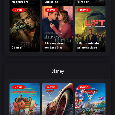
Madriguera
Christine
Tirador
MOVIE
MOVIE
MOVIE
A través de mi
Lift: Un robo de
Damsel
ventana 3: A
primera clase
través de tu
mirada
Disney
MOVIE
MOVIE
MOVIE