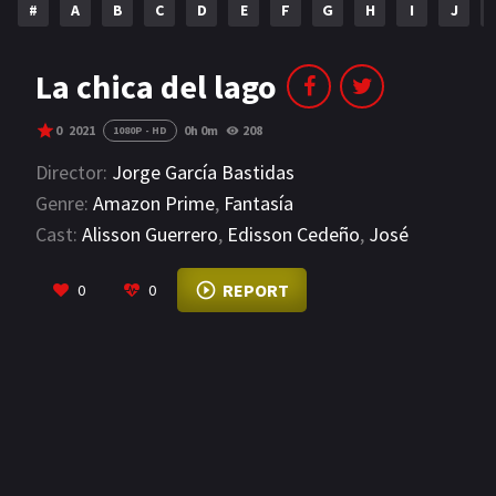
#
A
B
C
D
E
F
G
H
I
J
NETFLIX
AÑOS
La chica del lago
2023
2022
0
2021
0h 0m
208
1080P - HD
2021
2020
Director:
Jorge García Bastidas
Genre:
Amazon Prime
,
Fantasía
2019
2018
Cast:
Alisson Guerrero
,
Edisson Cedeño
,
José
2014
2006
Vergara
VIEW MORE
REPORT
0
0
2002
2001
2000
1990
SERIES
PELICULAS