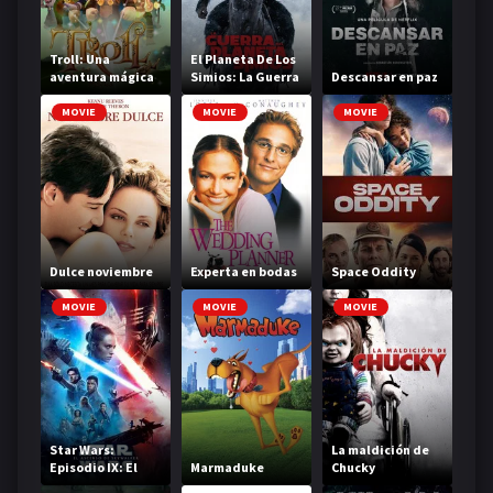
Troll: Una
El Planeta De Los
aventura mágica
Simios: La Guerra
Descansar en paz
MOVIE
MOVIE
MOVIE
Dulce noviembre
Experta en bodas
Space Oddity
MOVIE
MOVIE
MOVIE
Star Wars:
La maldición de
Episodio IX: El
Marmaduke
Chucky
ascenso de