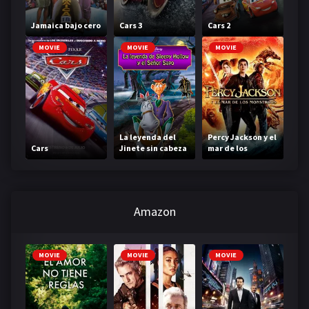
Jamaica bajo cero
Cars 3
Cars 2
MOVIE
MOVIE
MOVIE
La leyenda del
Percy Jackson y el
Cars
Jinete sin cabeza
mar de los
monstruos
Amazon
MOVIE
MOVIE
MOVIE