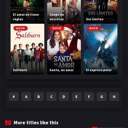
El amor no tiene
Juego de
reglas
secretos
Sin límites
MOVIE
MOVIE
MOVIE
Saltburn
Santa, mi amor
El expreso polar
#
A
B
C
D
E
F
G
H
I
More titles like this