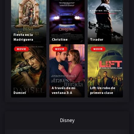
Fiesta en la
Madriguera
Christine
Tirador
MOVIE
MOVIE
MOVIE
A través de mi
Lift: Un robo de
Damsel
ventana 3: A
primera clase
través de tu
mirada
Disney