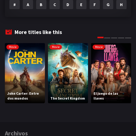
#
A
B
C
D
E
F
G
H
I
More titles like this
Movie
Movie
Movie
John Carter: Entre
El juego de las
dos mundos
The Secret Kingdom
llaves
Archivos