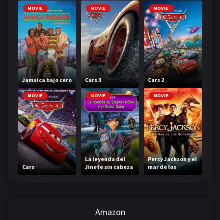
MOVIE
MOVIE
MOVIE
Jamaica bajo cero
Cars 3
Cars 2
MOVIE
MOVIE
MOVIE
La leyenda del
Percy Jackson y el
Cars
Jinete sin cabeza
mar de los
monstruos
Amazon