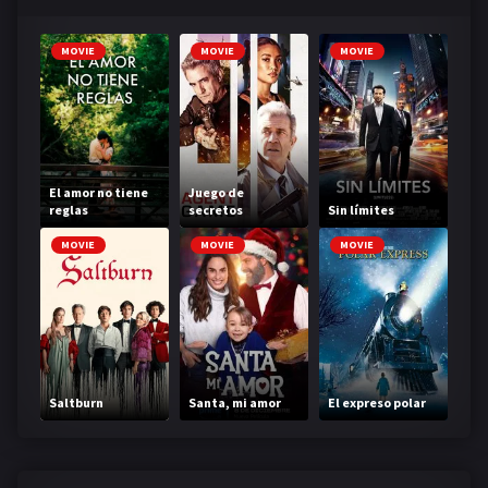
MOVIE
MOVIE
MOVIE
El amor no tiene
Juego de
reglas
secretos
Sin límites
MOVIE
MOVIE
MOVIE
Saltburn
Santa, mi amor
El expreso polar