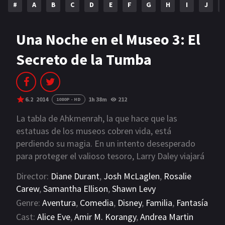
#
A
B
C
D
E
F
G
H
I
J
NETFLIX
AÑOS
Una Noche en el Museo 3: El
Secreto de la Tumba
2023
2022
2021
2020
2019
2018
6.2
2014
1h 38m
212
1080P - HD
2014
2006
La tabla de Ahkmenrah, la que hace que las
estatuas de los museos cobren vida, está
2002
2001
perdiendo su magia. En un intento desesperado
para proteger el valioso tesoro, Larry Daley viajará
2000
1990
junto a sus amigos Theodore Roosevelt en su
Director:
Diane Durant
,
Josh McLaglen
,
Rosalie
última película-, el faraón Ahkmenrah, Atila,
SERIES
Carew
,
Samantha Ellison
,
Shawn Levy
Jebediah Smith, Augustus Octavius y Sacagawea
Genre:
Aventura
,
Comedia
,
Disney
,
Familia
,
Fantasía
PELICULAS
desde Nueva York hasta Londres. Allí intentarán
Cast:
Alice Eve
,
Amir M. Korangy
,
Andrea Martin
contactar con alguien del Museo de Londres que