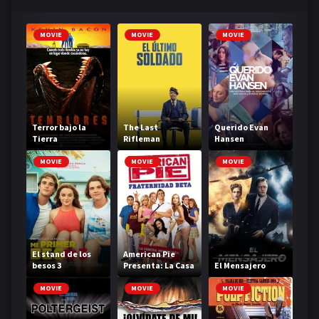
MOVIE
MOVIE
MOVIE
Terror bajo la
The Last
Querido Evan
Tierra
Rifleman
Hansen
MOVIE
MOVIE
MOVIE
El stand de los
American Pie
besos 3
Presenta: La Casa
El Mensajero
Beta
MOVIE
MOVIE
MOVIE