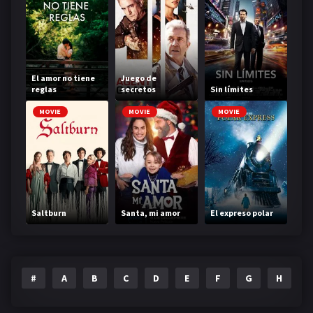
El amor no tiene
Juego de
reglas
secretos
Sin límites
MOVIE
MOVIE
MOVIE
Saltburn
Santa, mi amor
El expreso polar
#
A
B
C
D
E
F
G
H
I