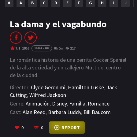
#
A
B
C
D
E
F
G
H
I
J
NETFLIX
AÑOS
La dama y el vagabundo
2023
2022
2021
2020
7.1
1955
0h 0m
217
1080P - HD
2019
2018
La romántica historia de una perrita Cocker Spaniel
de la alta sociedad y un callejero Mutt del centro
2014
2006
de la ciudad.
2002
2001
Director:
Clyde Geronimi
,
Hamilton Luske
,
Jack
Cutting
,
Wilfred Jackson
2000
1990
Genre:
Animación
,
Disney
,
Familia
,
Romance
SERIES
Cast:
Alan Reed
,
Barbara Luddy
,
Bill Baucom
VIEW MORE
PELICULAS
REPORT
0
0