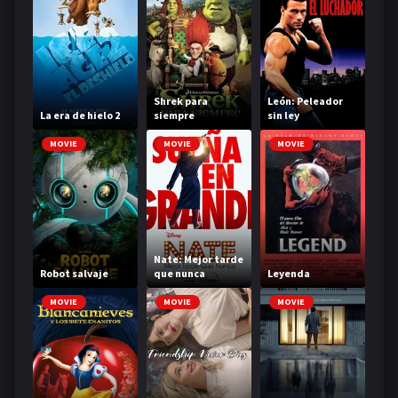
Shrek para
León: Peleador
La era de hielo 2
siempre
sin ley
MOVIE
MOVIE
MOVIE
Nate: Mejor tarde
Robot salvaje
que nunca
Leyenda
MOVIE
MOVIE
MOVIE