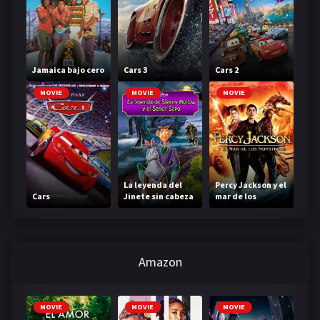
Jamaica bajo cero
Cars 3
Cars 2
MOVIE
MOVIE
MOVIE
La leyenda del
Percy Jackson y el
Cars
Jinete sin cabeza
mar de los
monstruos
Amazon
MOVIE
MOVIE
MOVIE