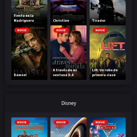
Fiesta en la
Madriguera
Christine
Tirador
MOVIE
MOVIE
MOVIE
A través de mi
Lift: Un robo de
Damsel
ventana 3: A
primera clase
través de tu
mirada
Disney
MOVIE
MOVIE
MOVIE