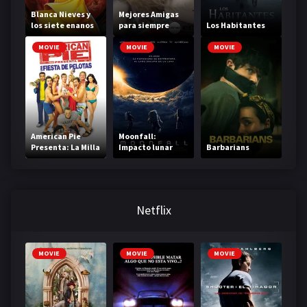
Blanca Nieves y
Mejores Amigas
los siete enanos
para siempre
Los Habitantes
MOVIE
MOVIE
MOVIE
American Pie
Moonfall:
Presenta: La Milla
Impacto lunar
Barbarians
Al Desnudo
Netflix
MOVIE
MOVIE
MOVIE