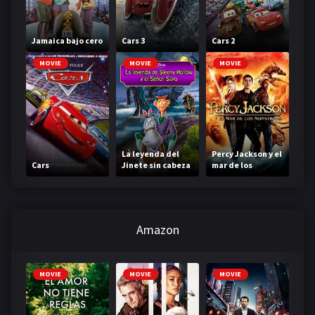
Jamaica bajo cero
Cars 3
Cars 2
MOVIE
MOVIE
MOVIE
La leyenda del
Percy Jackson y el
Cars
Jinete sin cabeza
mar de los
monstruos
Amazon
MOVIE
MOVIE
MOVIE