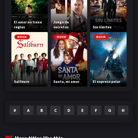
El amor no tiene
Juego de
reglas
secretos
Sin límites
MOVIE
MOVIE
MOVIE
Saltburn
Santa, mi amor
El expreso polar
#
A
B
C
D
E
F
G
H
I