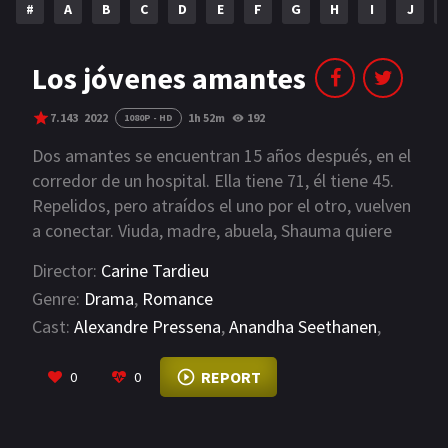
#
A
B
C
D
E
F
G
H
I
J
NETFLIX
AÑOS
Los jóvenes amantes
2023
2022
7.143
2022
1h 52m
192
1080P - HD
2021
2020
Dos amantes se encuentran 15 años después, en el
corredor de un hospital. Ella tiene 71, él tiene 45.
2019
2018
Repelidos, pero atraídos el uno por el otro, vuelven
a conectar. Viuda, madre, abuela, Shauma quiere
2014
2006
reafirmar que sigue siendo mujer, ante todo.
Director:
Carine Tardieu
2002
2001
Genre:
Drama
,
Romance
2000
1990
Cast:
Alexandre Pressena
,
Anandha Seethanen
,
Cécile de France
VIEW MORE
SERIES
REPORT
0
0
PELICULAS