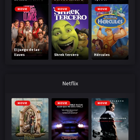
Francotirador
MOVIE
MOVIE
MOVIE
El juego de las
llaves
Shrek tercero
Hércules
Netflix
MOVIE
MOVIE
MOVIE