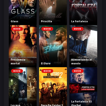
Glass
Priscilla
La fortaleza
MOVIE
MOVIE
MOVIE
Frecuencia
Alimentando al
mortal
El Duro
mundo
MOVIE
MOVIE
MOVIE
La Fortaleza: El
La casa
Duro De Cuidar 2
Ojo Del