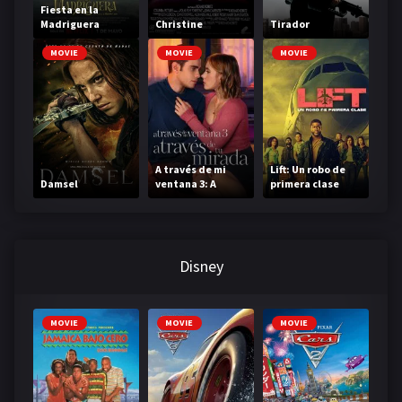
Fiesta en la
Madriguera
Christine
Tirador
MOVIE
MOVIE
MOVIE
A través de mi
Lift: Un robo de
Damsel
ventana 3: A
primera clase
través de tu
mirada
Disney
MOVIE
MOVIE
MOVIE