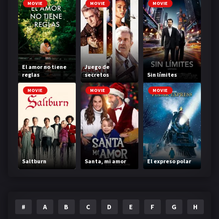
MOVIE
MOVIE
MOVIE
El amor no tiene
Juego de
reglas
secretos
Sin límites
MOVIE
MOVIE
MOVIE
Saltburn
Santa, mi amor
El expreso polar
#
A
B
C
D
E
F
G
H
I