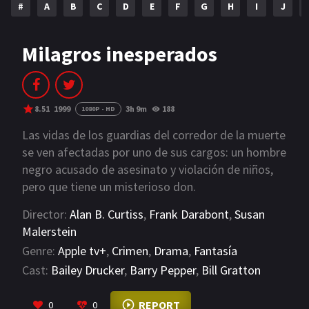
#
A
B
C
D
E
F
G
H
I
J
NETFLIX
AÑOS
Milagros inesperados
2023
2022
2021
2020
8.51
1999
3h 9m
188
1080P - HD
2019
2018
Las vidas de los guardias del corredor de la muerte
se ven afectadas por uno de sus cargos: un hombre
2014
2006
negro acusado de asesinato y violación de niños,
pero que tiene un misterioso don.
2002
2001
Director:
Alan B. Curtiss
,
Frank Darabont
,
Susan
2000
1990
Malerstein
Genre:
Apple tv+
,
Crimen
,
Drama
,
Fantasía
SERIES
Cast:
Bailey Drucker
,
Barry Pepper
,
Bill Gratton
PELICULAS
VIEW MORE
REPORT
0
0