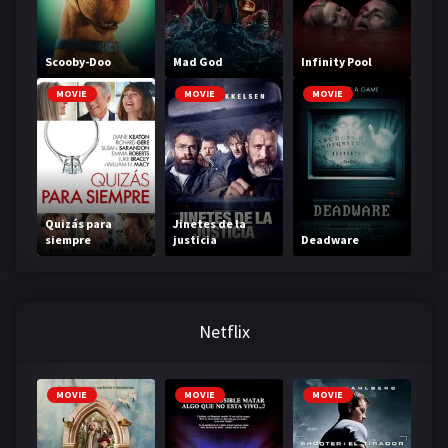
Scooby-Doo
Mad God
Infinity Pool
MOVIE
MOVIE
MOVIE
Quizás para
Jinetes de la
siempre
justicia
Deadware
Netflix
MOVIE
MOVIE
MOVIE