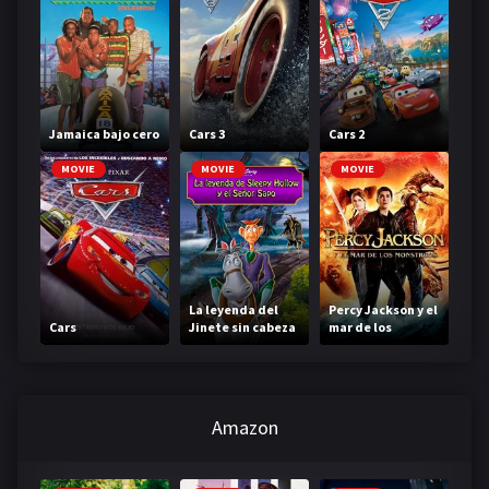
Jamaica bajo cero
Cars 3
Cars 2
MOVIE
MOVIE
MOVIE
La leyenda del
Percy Jackson y el
Cars
Jinete sin cabeza
mar de los
monstruos
Amazon