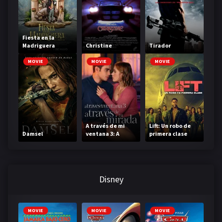
Fiesta en la
Madriguera
Christine
Tirador
MOVIE
MOVIE
MOVIE
A través de mi
Lift: Un robo de
Damsel
ventana 3: A
primera clase
través de tu
mirada
Disney
MOVIE
MOVIE
MOVIE