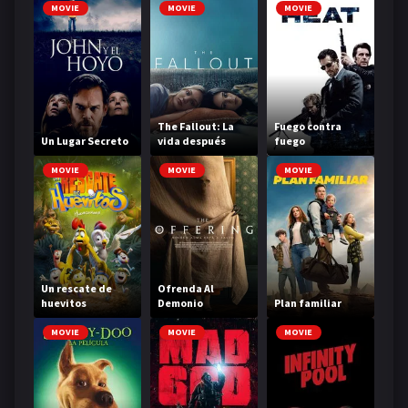
MOVIE
MOVIE
MOVIE
The Fallout: La
Fuego contra
Un Lugar Secreto
vida después
fuego
MOVIE
MOVIE
MOVIE
Un rescate de
Ofrenda Al
huevitos
Demonio
Plan familiar
MOVIE
MOVIE
MOVIE