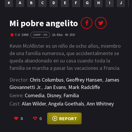
#
A
B
C
D
E
F
G
H
I
J
NETFLIX
AÑOS
Mi pobre angelito
2023
2022
7.4
1990
1h 43m
259
1080P - HD
2021
2020
Kevin McAllister es un niño de ocho años, miembro
de una familia numerosa, que accidentalmente se
2019
2018
queda abandonado en su casa cuando toda la
familia se marcha a pasar las vacaciones a Francia.
2014
2006
Kevin aprende a valerse por sí mismo e incluso a
Director:
Chris Columbus
,
Geoffrey Hansen
,
James
2002
2001
protegerse de Harry y Marv, dos bribones que se
Giovannetti Jr.
,
Jan Evans
,
Mark Radcliffe
proponen asaltar todas las casas cerradas de su
2000
1990
Genre:
Comedia
,
Disney
,
Familia
vecindario. en cuanto su madre lo echa en falta,
Cast:
Alan Wilder
,
Angela Goethals
,
Ann Whitney
regresa apresuradamente a Chicago para recuperar
SERIES
a su hijo.
VIEW MORE
REPORT
0
0
PELICULAS