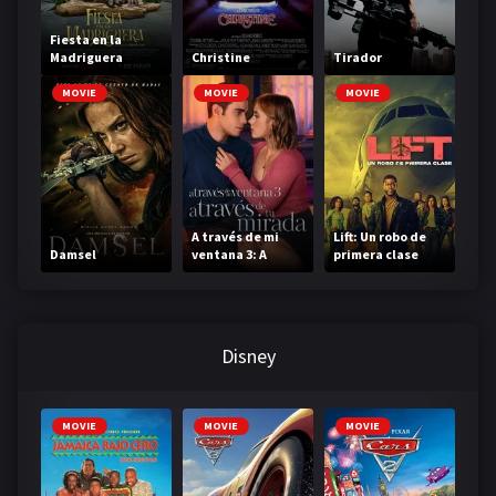
Fiesta en la
Madriguera
Christine
Tirador
MOVIE
MOVIE
MOVIE
A través de mi
Lift: Un robo de
Damsel
ventana 3: A
primera clase
través de tu
mirada
Disney
MOVIE
MOVIE
MOVIE