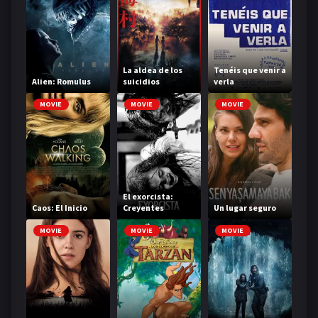
La aldea de los
Tenéis que venir a
Alien: Romulus
suicidios
verla
MOVIE
MOVIE
MOVIE
El exorcista:
Caos: El Inicio
Creyentes
Un lugar seguro
MOVIE
MOVIE
MOVIE