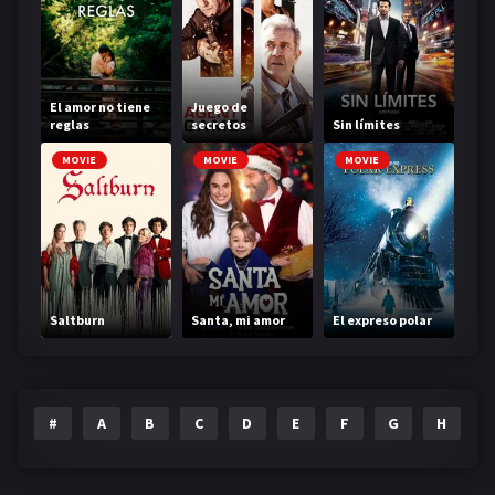
El amor no tiene
Juego de
reglas
secretos
Sin límites
MOVIE
MOVIE
MOVIE
Saltburn
Santa, mi amor
El expreso polar
#
A
B
C
D
E
F
G
H
I