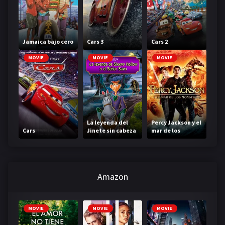
Jamaica bajo cero
Cars 3
Cars 2
MOVIE
MOVIE
MOVIE
La leyenda del
Percy Jackson y el
Cars
Jinete sin cabeza
mar de los
monstruos
Amazon
MOVIE
MOVIE
MOVIE