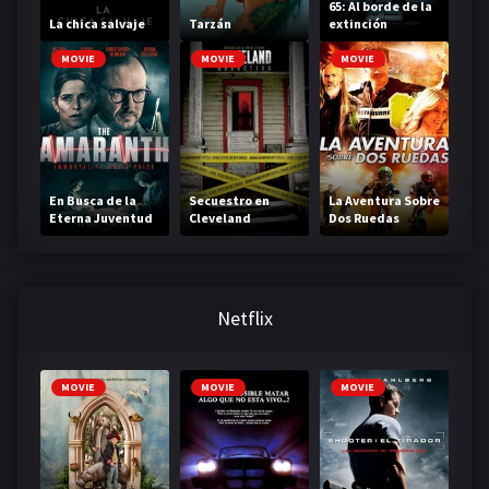
65: Al borde de la
La chica salvaje
Tarzán
extinción
MOVIE
MOVIE
MOVIE
En Busca de la
Secuestro en
La Aventura Sobre
Eterna Juventud
Cleveland
Dos Ruedas
Netflix
MOVIE
MOVIE
MOVIE