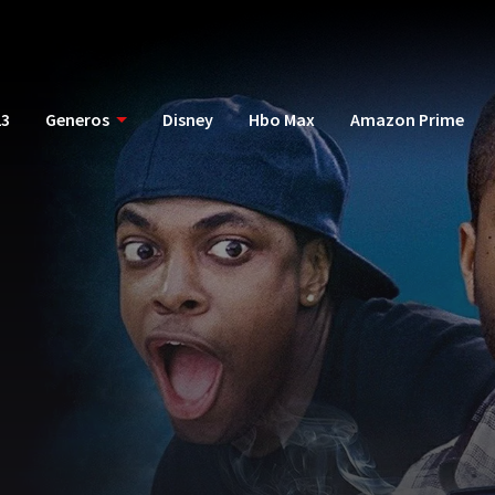
23
Generos
Disney
Hbo Max
Amazon Prime