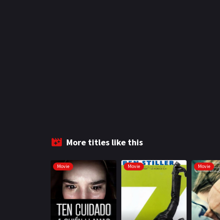
More titles like this
Movie
Movie
Movie