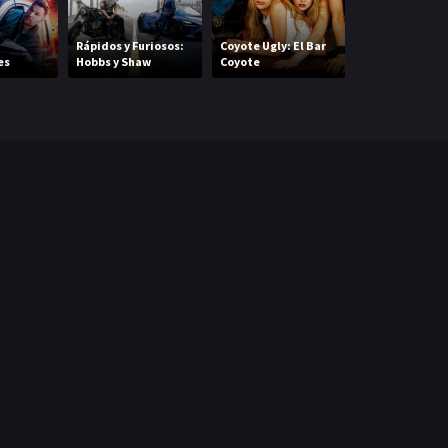
Rápidos y Furiosos:
Coyote Ugly: El Bar
es
Hobbs y Shaw
Coyote
El Guau