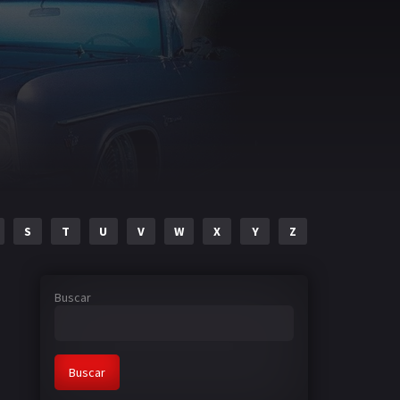
S
T
U
V
W
X
Y
Z
Buscar
Buscar