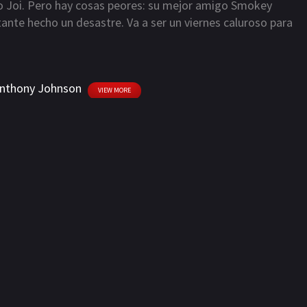
 Joi. Pero hay cosas peores: su mejor amigo Smokey
tante hecho un desastre. Va a ser un viernes caluroso para
 a Smokey a encontrar un trabajo, escapar de Joi, conquistar
scusión con el poderoso musculoso Deebo.
nthony Johnson
VIEW MORE