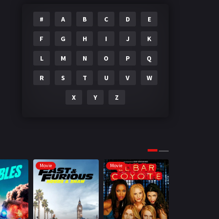
#
A
B
C
D
E
F
G
H
I
J
K
L
M
N
O
P
Q
R
S
T
U
V
W
X
Y
Z
Movie
Movie
Movie