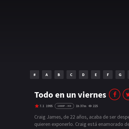
#
A
B
C
D
E
F
G
Todo en un viernes
7.1
1995
1h 37m
225
1080P - HD
Craig James, de 22 años, acaba de ser desp
quieren exponerlo. Craig está enamorado de 