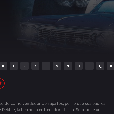
H
I
J
K
L
M
N
O
P
Q
R
edido como vendedor de zapatos, por lo que sus padres
Debbie, la hermosa entrenadora física. Solo tiene un