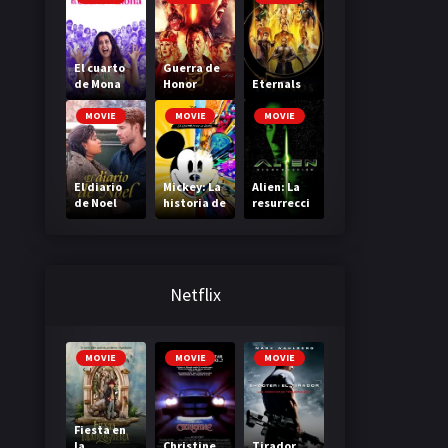
El cuarto
Guerra de
de Mona
Honor
Eternals
MOVIE
MOVIE
MOVIE
El diario
Mickey: La
Alien: La
de Noel
historia de
resurrecci
un ratón
ón
Netflix
MOVIE
MOVIE
MOVIE
Fiesta en
la
Christine
Tirador