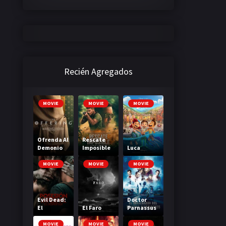
Recién Agregados
MOVIE
MOVIE
MOVIE
Ofrenda Al
Rescate
Demonio
Imposible
Luca
MOVIE
MOVIE
MOVIE
Evil Dead:
Doctor
El
El Faro
Parnassus
despertar
MOVIE
MOVIE
MOVIE