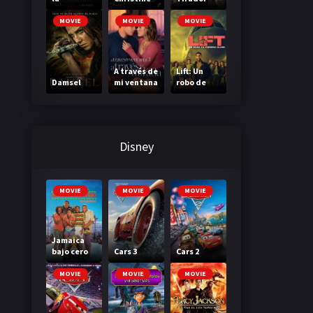
Madriguer
a
MOVIE
MOVIE
MOVIE
A través de
Lift: Un
Damsel
mi ventana
robo de
3: A través
primera
de tu
clase
mirada
Disney
MOVIE
MOVIE
MOVIE
Jamaica
bajo cero
Cars 3
Cars 2
MOVIE
MOVIE
MOVIE