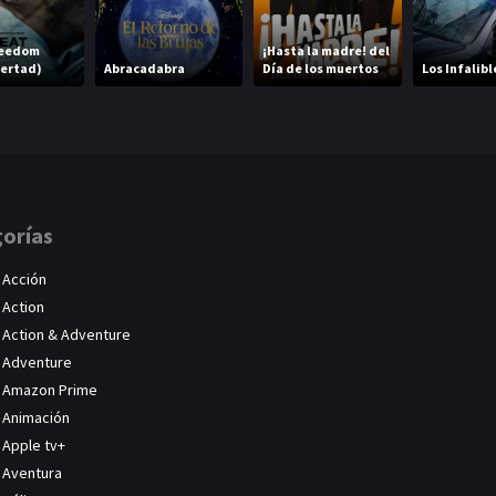
reedom
¡Hasta la madre! del
bertad)
Abracadabra
Día de los muertos
Los Infalibl
orías
Acción
Action
Action & Adventure
Adventure
Amazon Prime
Animación
Apple tv+
Aventura