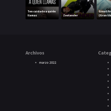
Ten cuidado a quién
Great F
llamas
Zoolander
(Gran li
Archivos
Categ
marzo 2022