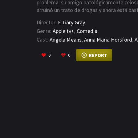
problema: su amigo patológicamente celoso
arruinó un trato de drogas y ahora está bas
Craig: antes del atardecer tiene que ayudar
Director:
F. Gary Gray
a Debbie y, para colmo, sobrevivir a una di
Genre:
Apple tv+
,
Comedia
Cast:
Angela Means
,
Anna Maria Horsford
,
A
REPORT
0
0