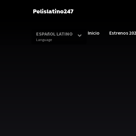
Inicio
Estrenos 20
ESPAñOL LATINO
Language