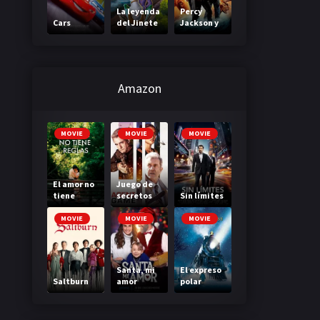
La leyenda
Percy
Cars
del Jinete
Jackson y
sin cabeza
el mar de
los
monstruos
Amazon
MOVIE
MOVIE
MOVIE
El amor no
Juego de
tiene
secretos
Sin límites
reglas
MOVIE
MOVIE
MOVIE
Santa, mi
El expreso
Saltburn
amor
polar