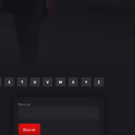
S
T
U
V
W
X
Y
Z
Buscar
Buscar