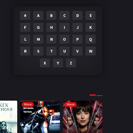
#
A
B
C
D
E
F
G
H
I
J
K
L
M
N
O
P
Q
R
S
T
U
V
W
X
Y
Z
Movie
Movie
Movie