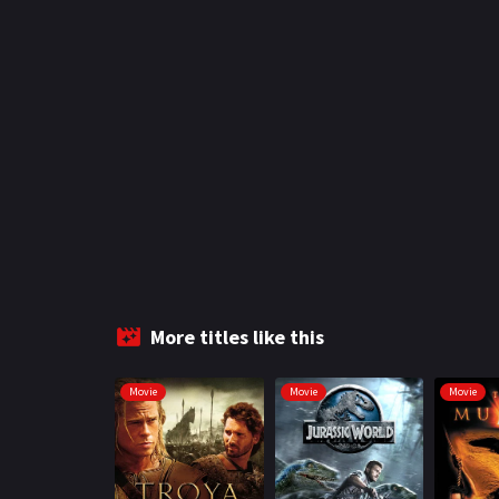
More titles like this
Movie
Movie
Movie