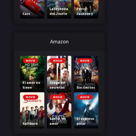
La leyenda
Percy
Cars
del Jinete
Jackson y
sin cabeza
el mar de
los
monstruos
Amazon
MOVIE
MOVIE
MOVIE
El amor no
Juego de
tiene
secretos
Sin límites
reglas
MOVIE
MOVIE
MOVIE
Santa, mi
El expreso
Saltburn
amor
polar