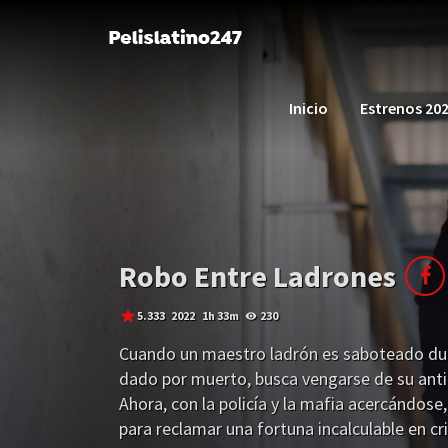
Inicio
Estrenos 20
Robo Entre Ladrones
5.333
2022
1h 33m
230
Cuando un maestro ladrón es saboteado dur
dado por muerto, busca vengarse de su antig
Ahora, con la policía y la mafia acercándose,
para reclamar una fortuna incalculable en c