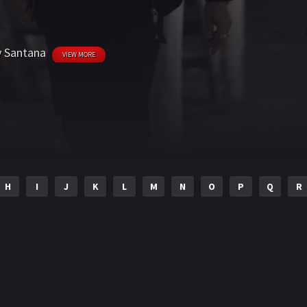
 Santana
VIEW MORE
H
I
J
K
L
M
N
O
P
Q
R