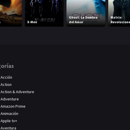
Ghost: La Sombra
Matrix:
a
X-Men
del Amor
Revolucion
orías
Acción
Action
Action & Adventure
Adventure
Amazon Prime
Animación
Apple tv+
Aventura