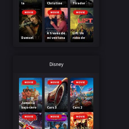
la
Christine
Tirador
Madriguer
a
MOVIE
MOVIE
MOVIE
A través de
Lift: Un
Damsel
mi ventana
robo de
3: A través
primera
de tu
clase
mirada
Disney
MOVIE
MOVIE
MOVIE
Jamaica
bajo cero
Cars 3
Cars 2
MOVIE
MOVIE
MOVIE