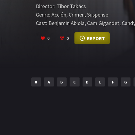
traicionaron.
Director:
Tibor Takács
Genre:
Acción
,
Crimen
,
Suspense
Cast:
Benjamin Abiola
,
Cam Gigandet
,
Candy
REPORT
0
0
#
A
B
C
D
E
F
G