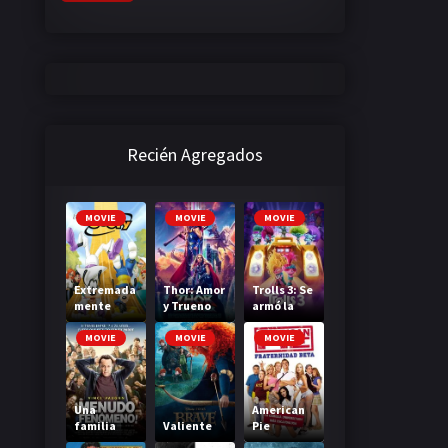
Recién Agregados
MOVIE
MOVIE
MOVIE
Extremada
Thor: Amor
Trolls 3: Se
mente
y Trueno
armó la
Goofy
banda
MOVIE
MOVIE
MOVIE
Una
American
familia
Valiente
Pie
numerosa
Presenta: