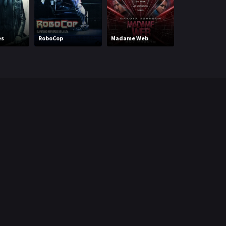
es
RoboCop
Madame Web
Agentes 355