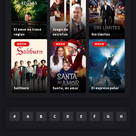
El amor no tiene
Juego de
reglas
secretos
Sin límites
MOVIE
MOVIE
MOVIE
Saltburn
Santa, mi amor
El expreso polar
#
A
B
C
D
E
F
G
H
I