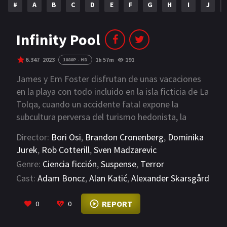
#
A
B
C
D
E
F
G
H
I
J
NETFLIX
AÑOS
Infinity Pool
2023
2022
6.347
2023
1h 57m
191
1080P - HD
2021
2020
James y Em Foster disfrutan de unas vacaciones
en la playa con todo incluido en la isla ficticia de La
2019
2018
Tolqa, cuando un accidente fatal expone la
subcultura perversa del turismo hedonista, la
2014
2006
violencia imprudente y los horrores surrealistas del
Director:
Bori Osi
,
Brandon Cronenberg
,
Dominika
2002
2001
resort.
Jurek
,
Rob Cotterill
,
Sven Madzarevic
2000
1990
Genre:
Ciencia ficción
,
Suspense
,
Terror
Cast:
Adam Boncz
,
Alan Katić
,
Alexander Skarsgård
SERIES
VIEW MORE
REPORT
0
0
PELICULAS