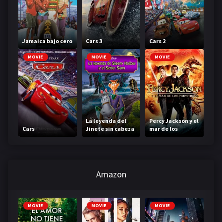
Jamaica bajo cero
Cars 3
Cars 2
MOVIE
MOVIE
MOVIE
La leyenda del
Percy Jackson y el
Cars
Jinete sin cabeza
mar de los
monstruos
Amazon
MOVIE
MOVIE
MOVIE