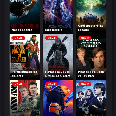
Ghostbusters: El
Mar de sangre
Blue Beetle
Legado
MOVIE
MOVIE
MOVIE
Por un puñado de
El Planeta De Los
Piratas de Silicon
dólares
Simios: La Guerra
Valley 1999
MOVIE
MOVIE
MOVIE