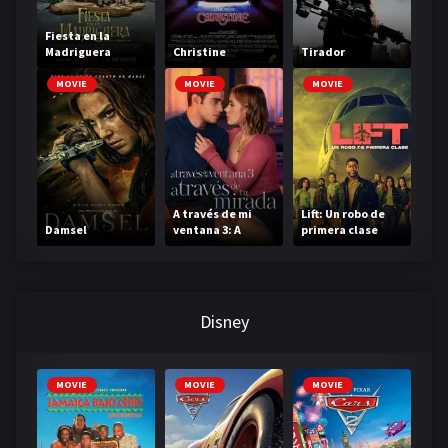
Fiesta en la
Madriguera
Christine
Tirador
MOVIE
MOVIE
MOVIE
A través de mi
Lift: Un robo de
Damsel
ventana 3: A
primera clase
través de tu
mirada
Disney
MOVIE
MOVIE
MOVIE