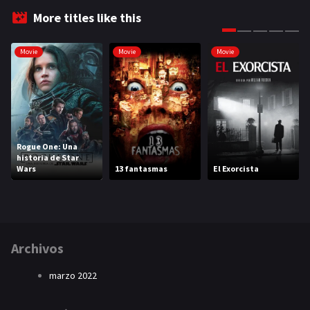
More titles like this
Movie
Movie
Movie
Rogue One: Una
historia de Star
Wars
13 fantasmas
El Exorcista
Archivos
marzo 2022