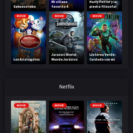
Mi villano
Harry Potter y la
Sabueso lobo
favorito 4
piedra filosofal
MOVIE
MOVIE
MOVIE
Jurassic World:
Linterna Verde:
Los Aristogatos
Mundo Jurásico
Cuidado con mi
poder
Netflix
MOVIE
MOVIE
MOVIE