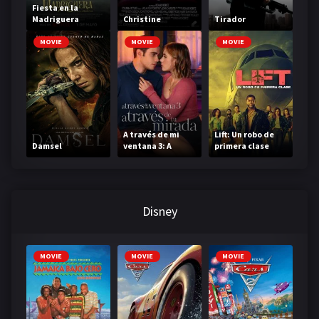
Fiesta en la
Madriguera
Christine
Tirador
MOVIE
MOVIE
MOVIE
A través de mi
Lift: Un robo de
Damsel
ventana 3: A
primera clase
través de tu
mirada
Disney
MOVIE
MOVIE
MOVIE