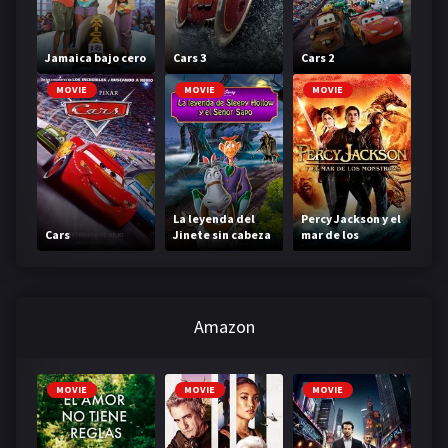
Jamaica bajo cero
Cars 3
Cars 2
MOVIE
MOVIE
MOVIE
La leyenda del
Percy Jackson y el
Cars
Jinete sin cabeza
mar de los
monstruos
Amazon
MOVIE
MOVIE
MOVIE