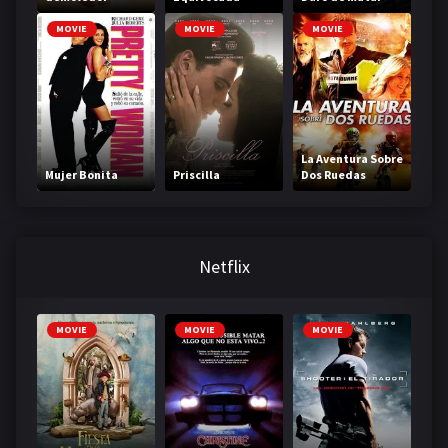
MOVIE
MOVIE
MOVIE
La Aventura Sobre
Mujer Bonita
Priscilla
Dos Ruedas
Netflix
MOVIE
MOVIE
MOVIE