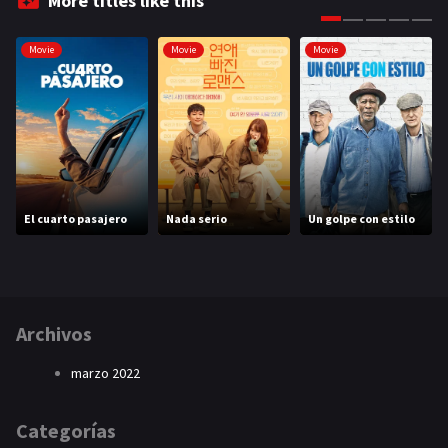
More titles like this
Movie
Movie
Movie
El cuarto pasajero
Nada serio
Un golpe con estilo
Archivos
marzo 2022
Categorías