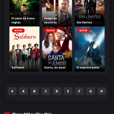
El amor no tiene
Juego de
reglas
secretos
Sin límites
MOVIE
MOVIE
MOVIE
Saltburn
Santa, mi amor
El expreso polar
#
A
B
C
D
E
F
G
H
I