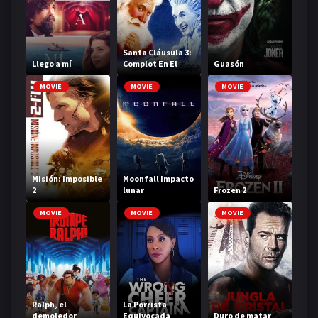
Santa Cláusula 3:
Llego a mí
Complot En El
Guasón
Polo Norte
MOVIE
MOVIE
MOVIE
Misión: Imposible
Moonfall Impacto
2
lunar
Frozen 2
MOVIE
MOVIE
MOVIE
Ralph, el
La Porrista
demoledor
Equivocada
Duro de matar