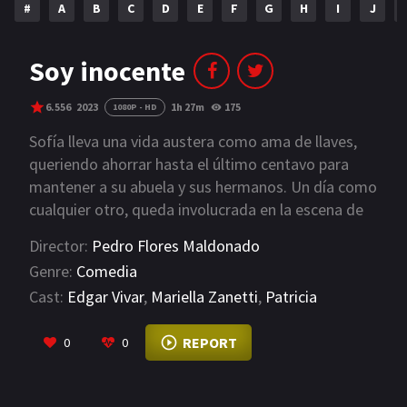
#
A
B
C
D
E
F
G
H
I
J
NETFLIX
AÑOS
Soy inocente
2023
2022
6.556
2023
1h 27m
175
1080P - HD
2021
2020
Sofía lleva una vida austera como ama de llaves,
queriendo ahorrar hasta el último centavo para
2019
2018
mantener a su abuela y sus hermanos. Un día como
cualquier otro, queda involucrada en la escena de
2014
2006
un crimen en una habitación de hotel. Ella es
Director:
Pedro Flores Maldonado
2002
2001
inocente, pero sus huellas están por todas partes.
Genre:
Comedia
Para mantener su trabajo en el Hotel Colonial y lo
2000
1990
Cast:
Edgar Vivar
,
Mariella Zanetti
,
Patricia
más importante, no ir a la cárcel, Sofía debe
Portocarrero
demostrar su inocencia. Pero necesita ayuda, por
VIEW MORE
SERIES
REPORT
0
0
eso incrimina también a Mame, su compañera de
trabajo. Ambas intentan (sin éxito) deshacerse del
PELICULAS
cuerpo, mientras van buscando pistas para saber