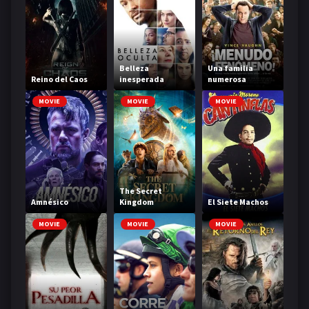
Belleza
Una familia
Reino del Caos
inesperada
numerosa
MOVIE
MOVIE
MOVIE
The Secret
Amnésico
Kingdom
El Siete Machos
MOVIE
MOVIE
MOVIE