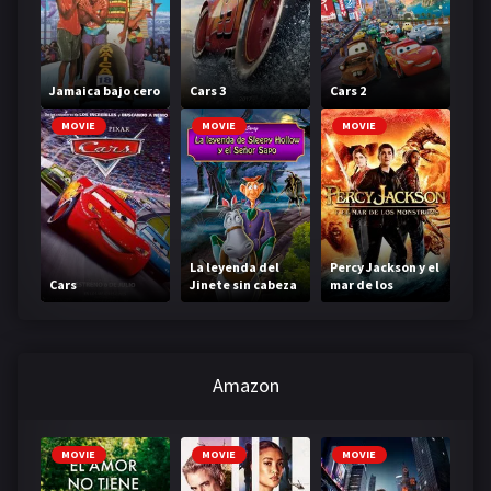
Jamaica bajo cero
Cars 3
Cars 2
MOVIE
MOVIE
MOVIE
La leyenda del
Percy Jackson y el
Cars
Jinete sin cabeza
mar de los
monstruos
Amazon
MOVIE
MOVIE
MOVIE