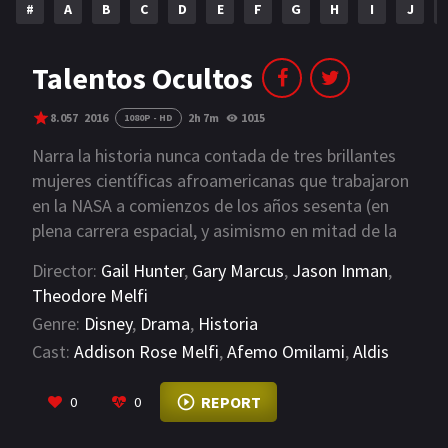
#
A
B
C
D
E
F
G
H
I
J
NETFLIX
AÑOS
Talentos Ocultos
2023
2022
8.057
2016
2h 7m
1015
1080P - HD
2021
2020
Narra la historia nunca contada de tres brillantes
mujeres científicas afroamericanas que trabajaron
2019
2018
en la NASA a comienzos de los años sesenta (en
plena carrera espacial, y asimismo en mitad de la
2014
2006
lucha por los derechos civiles de los negros
Director:
Gail Hunter
,
Gary Marcus
,
Jason Inman
,
2002
2001
estadounidenses) en el ambicioso proyecto de
Theodore Melfi
poner en órbita al astronauta John Glenn.
2000
1990
Genre:
Disney
,
Drama
,
Historia
Cast:
Addison Rose Melfi
,
Afemo Omilami
,
Aldis
SERIES
Hodge
VIEW MORE
REPORT
0
0
PELICULAS