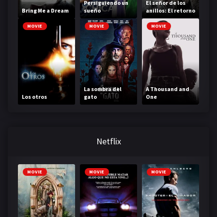
Persiguiendo un
El señor de los
Bring Me a Dream
sueño
anillos: El retorno
del rey
MOVIE
MOVIE
MOVIE
La sombra del
A Thousand and
Los otros
gato
One
Netflix
MOVIE
MOVIE
MOVIE