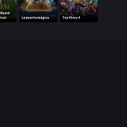
Los juegos del
 Roald
hambre: Sinsaj
ical
La puerta mágica
Toy Story 4
Parte 1