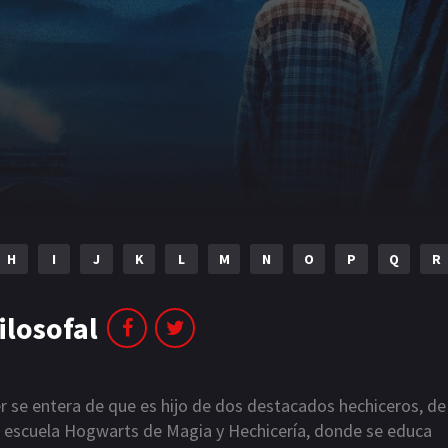
H
I
J
K
L
M
N
O
P
Q
R
ilosofal
r se entera de que es hijo de dos destacados hechiceros, de
a escuela Hogwarts de Magia y Hechicería, donde se educa