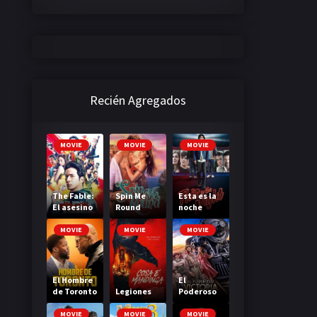
Recién Agregados
MOVIE
MOVIE
MOVIE
The Fable:
Spin Me
Esta es la
El asesino
Round
noche
que no
mata
MOVIE
MOVIE
MOVIE
El Hombre
El
de Toronto
Legiones
Poderoso
(The Man
Victoria
from
MOVIE
MOVIE
MOVIE