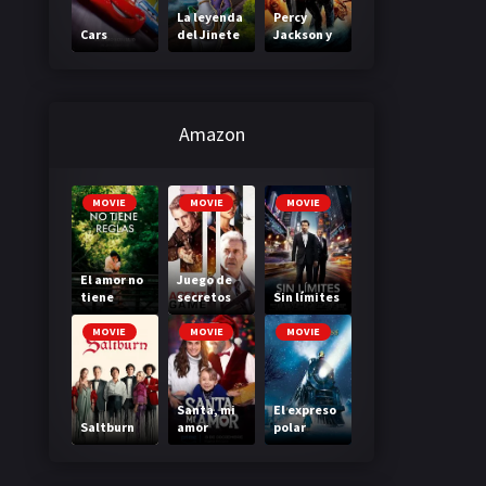
La leyenda
Percy
Cars
del Jinete
Jackson y
sin cabeza
el mar de
los
monstruos
Amazon
MOVIE
MOVIE
MOVIE
El amor no
Juego de
tiene
secretos
Sin límites
reglas
MOVIE
MOVIE
MOVIE
Santa, mi
El expreso
Saltburn
amor
polar