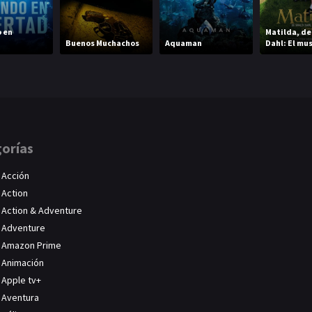
 en
Matilda, de
Buenos Muchachos
Aquaman
Dahl: El mus
orías
Acción
Action
Action & Adventure
Adventure
Amazon Prime
Animación
Apple tv+
Aventura