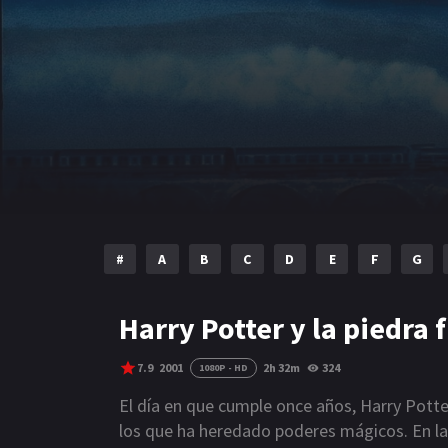
#
A
B
C
D
E
F
G
Harry Potter y la piedra f
7.9
2001
2h 32m
324
1080P - HD
El día en que cumple once años, Harry Potte
los que ha heredado poderes mágicos. En l