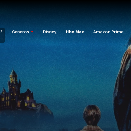
23
Generos
Disney
Hbo Max
Amazon Prime