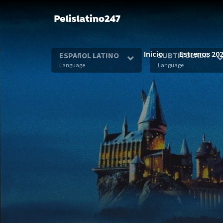
Inicio
Estrenos 20
ESPAñOL LATINO
SUBTITULADA
Language
Language