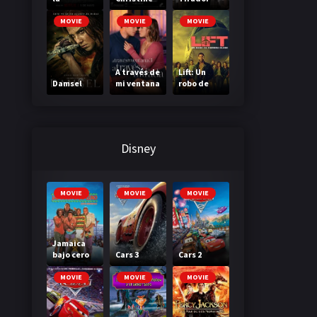
Madriguer
a
MOVIE
MOVIE
MOVIE
A través de
Lift: Un
Damsel
mi ventana
robo de
3: A través
primera
de tu
clase
mirada
Disney
MOVIE
MOVIE
MOVIE
Jamaica
bajo cero
Cars 3
Cars 2
MOVIE
MOVIE
MOVIE