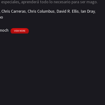
 especiales, aprenderá todo lo necesario para ser mago.
,
Chris Carreras
,
Chris Columbus
,
David R. Ellis
,
Ian Dray
,
no
Enoch
VIEW MORE