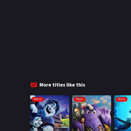
More titles like this
Movie
Movie
Movie