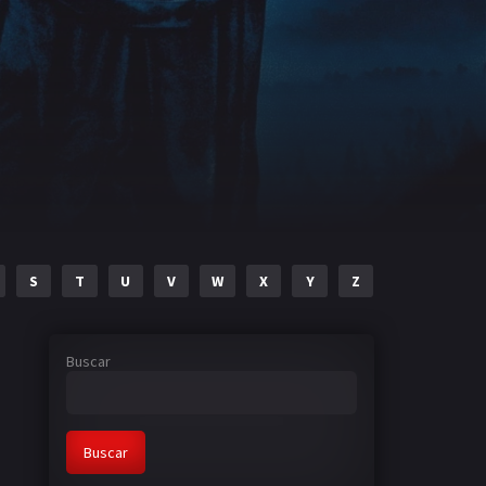
S
T
U
V
W
X
Y
Z
Buscar
Buscar