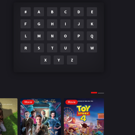
#
A
B
C
D
E
F
G
H
I
J
K
L
M
N
O
P
Q
R
S
T
U
V
W
X
Y
Z
Movie
Movie
Movie