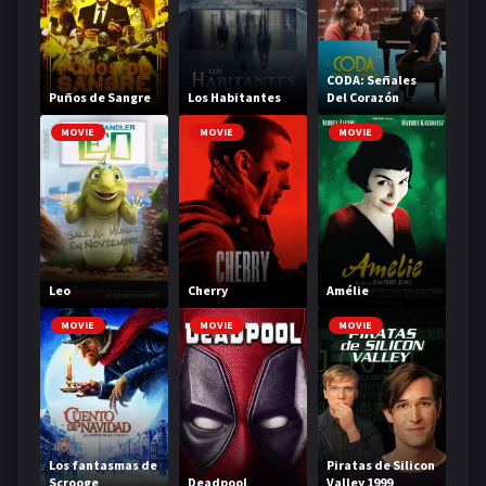
CODA: Señales
Puños de Sangre
Los Habitantes
Del Corazón
MOVIE
MOVIE
MOVIE
Leo
Cherry
Amélie
MOVIE
MOVIE
MOVIE
Los fantasmas de
Piratas de Silicon
Scrooge
Deadpool
Valley 1999