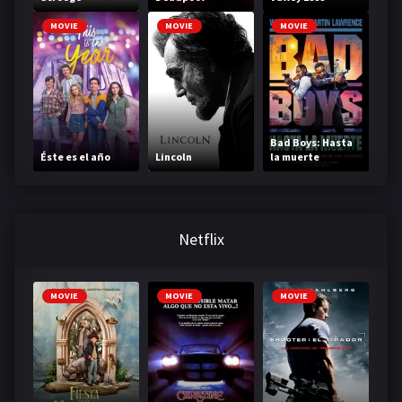
MOVIE
MOVIE
MOVIE
Bad Boys: Hasta
Éste es el año
Lincoln
la muerte
Netflix
MOVIE
MOVIE
MOVIE