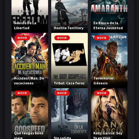
Sonido De La
En Busca de la
Libertad
Hostile Territory
Eterna Juventud
MOVIE
MOVIE
MOVIE
Accident Man: De
Terminator:
vacaciones
Tribal: Caza feroz
Génesis
MOVIE
MOVIE
MOVIE
Que tengas buen
Kany García: Soy
viaje
Sin salida
Yo en Vivo