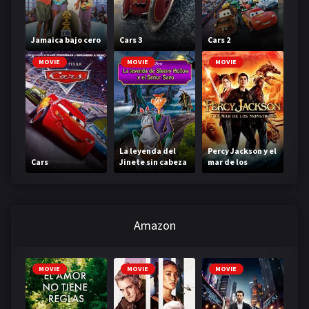
Jamaica bajo cero
Cars 3
Cars 2
MOVIE
MOVIE
MOVIE
La leyenda del
Percy Jackson y el
Cars
Jinete sin cabeza
mar de los
monstruos
Amazon
MOVIE
MOVIE
MOVIE