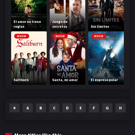
El amor no tiene
Juego de
reglas
secretos
Sin límites
MOVIE
MOVIE
MOVIE
Saltburn
Santa, mi amor
El expreso polar
#
A
B
C
D
E
F
G
H
I