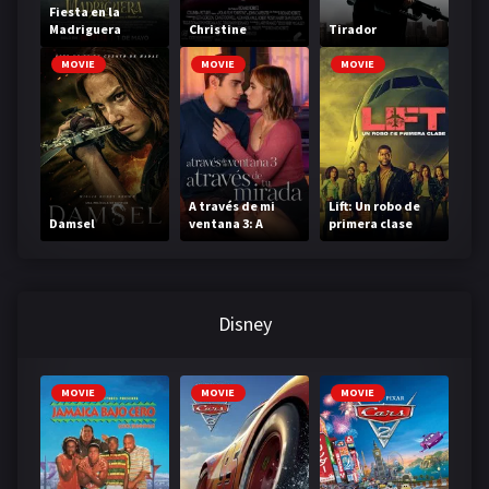
Fiesta en la
Madriguera
Christine
Tirador
MOVIE
MOVIE
MOVIE
A través de mi
Lift: Un robo de
Damsel
ventana 3: A
primera clase
través de tu
mirada
Disney
MOVIE
MOVIE
MOVIE