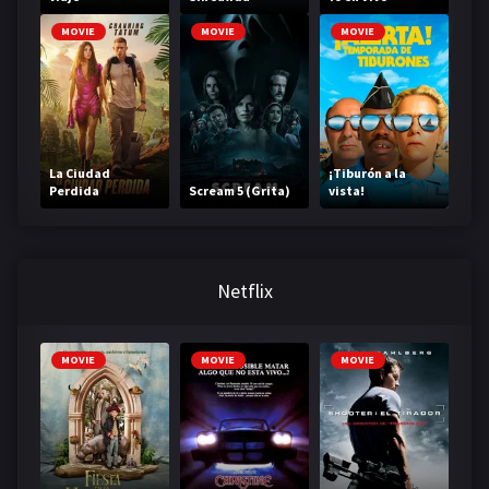
MOVIE
MOVIE
MOVIE
La Ciudad
¡Tiburón a la
Perdida
Scream 5 (Grita)
vista!
Netflix
MOVIE
MOVIE
MOVIE