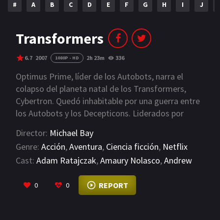
#
A
B
C
D
E
F
G
H
I
J
NETFLIX
AÑOS
Transformers
2023
2022
6.7
2007
2h 23m
336
1080P - HD
2021
2020
Optimus Prime, líder de los Autobots, narra el
colapso del planeta natal de los Transformers,
2019
2018
Cybertron. Quedó inhabitable por una guerra entre
los Autobots y los Decepticons. Liderados por
2014
2006
Megatron, los Decepticons buscan la Chispa
Director:
Michael Bay
2002
2001
Suprema para poder usarla para apoderarse del
Genre:
Acción
,
Aventura
,
Ciencia ficción
,
Netflix
universo. Los Autobots quieren encontrar la Chispa
2000
1990
Cast:
Adam Ratajczak
,
Amaury Nolasco
,
Andrew
Suprema para usarla para reconstruir Cybertron y
Altonji
finalizar la guerra. Megatron logró localizar la
VIEW MORE
SERIES
REPORT
0
0
Chispa Suprema en la Tierra, pero se estrelló en el
círculo ártico y se congeló en el hielo. Después de
PELICULAS
toparse con su cuerpo congelado en 1897, el