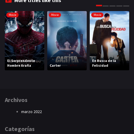
More titles like this
Movie
Movie
Movie
El Sorprendente
En Busca de la
Hombre Araña
Carter
Felicidad
Archivos
marzo 2022
Categorías