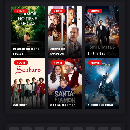
MOVIE
MOVIE
MOVIE
El amor no tiene
Juego de
reglas
secretos
Sin límites
MOVIE
MOVIE
MOVIE
Saltburn
Santa, mi amor
El expreso polar