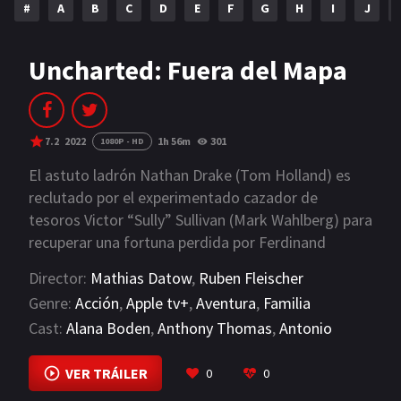
#
A
B
C
D
E
F
G
H
I
J
NETFLIX
AÑOS
Uncharted: Fuera del Mapa
2023
2022
2021
2020
7.2
2022
1h 56m
301
1080P - HD
2019
2018
El astuto ladrón Nathan Drake (Tom Holland) es
reclutado por el experimentado cazador de
2014
2006
tesoros Victor “Sully” Sullivan (Mark Wahlberg) para
recuperar una fortuna perdida por Ferdinand
2002
2001
Magellan hace 500 años. Lo que comienza como un
Director:
Mathias Datow
,
Ruben Fleischer
2000
1990
trabajo de atraco para el dúo se convierte en una
Genre:
Acción
,
Apple tv+
,
Aventura
,
Familia
carrera trotamundos y nudillos blancos para
SERIES
Cast:
Alana Boden
,
Anthony Thomas
,
Antonio
alcanzar el premio antes que el despiadado
Banderas
Moncada (Antonio Banderas), quien cree que él y
VIEW MORE
PELICULAS
VER TRÁILER
0
0
su familia son los legítimos herederos. Si Nate y
Sully pueden descifrar las pistas y resolver uno de