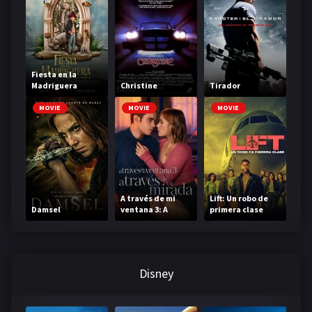
Fiesta en la
Madriguera
Christine
Tirador
MOVIE
MOVIE
MOVIE
A través de mi
Lift: Un robo de
Damsel
ventana 3: A
primera clase
través de tu
mirada
Disney