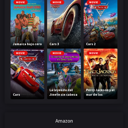
MOVIE
MOVIE
MOVIE
Jamaica bajo cero
Cars 3
Cars 2
MOVIE
MOVIE
MOVIE
La leyenda del
Percy Jackson y el
Cars
Jinete sin cabeza
mar de los
monstruos
Amazon