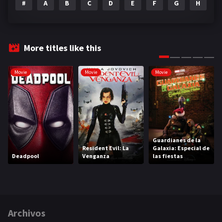
#
A
B
C
D
E
F
G
H
I
More titles like this
Movie
Movie
Movie
Guardianes de la
Resident Evil: La
Galaxia: Especial de
Deadpool
Venganza
las fiestas
Archivos