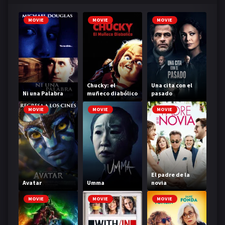
MOVIE
MOVIE
MOVIE
Chucky: el
Una cita con el
Ni una Palabra
muñeco diabólico
pasado
MOVIE
MOVIE
MOVIE
El padre de la
Avatar
Umma
novia
MOVIE
MOVIE
MOVIE