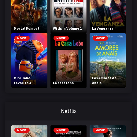
Mortal Kombat
With/In Volume 1
La Venganza
MOVIE
MOVIE
MOVIE
Mi villano
Los Amores de
favorito 4
La casa lobo
Anais
Netflix
MOVIE
MOVIE
MOVIE