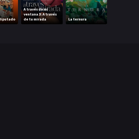
A través de mi
ventana 3: A través
 diputado
de tu mirada
La ternura
Space Oddity