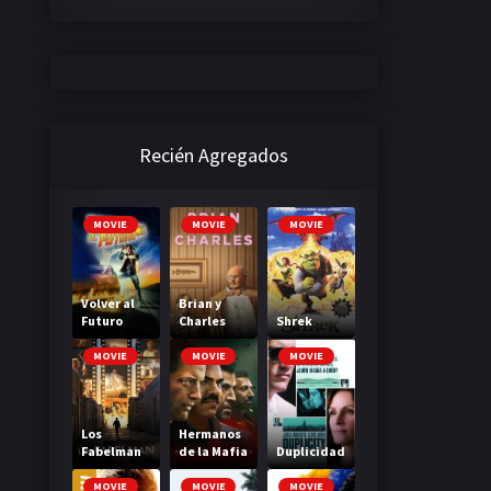
Recién Agregados
MOVIE
MOVIE
MOVIE
Volver al
Brian y
Futuro
Charles
Shrek
MOVIE
MOVIE
MOVIE
Los
Hermanos
Fabelman
de la Mafia
Duplicidad
MOVIE
MOVIE
MOVIE