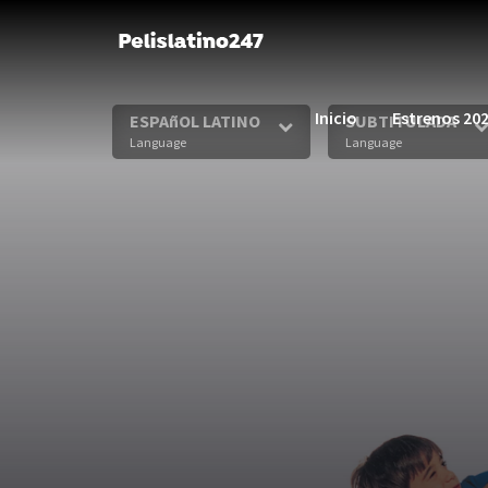
Inicio
Estrenos 20
ESPAñOL LATINO
SUBTITULADA
Language
Language