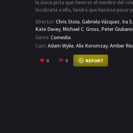
la única pista que tiene es el nombre del co
localizarla a ella, tendrá que hacerse pasar
Director:
Chris Stoia
,
Gabriela Vázquez
,
Ira S
Kate Davey
,
Michael C. Gross
,
Peter Giuliano
Genre:
Comedia
Cast:
Adam Wylie
,
Alix Koromzay
,
Amber Re
REPORT
0
0