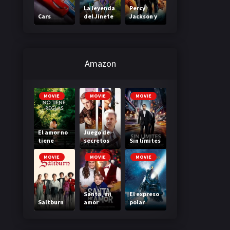
La leyenda
Percy
Cars
del Jinete
Jackson y
sin cabeza
el mar de
los
monstruos
Amazon
MOVIE
MOVIE
MOVIE
El amor no
Juego de
tiene
secretos
Sin límites
reglas
MOVIE
MOVIE
MOVIE
Santa, mi
El expreso
Saltburn
amor
polar