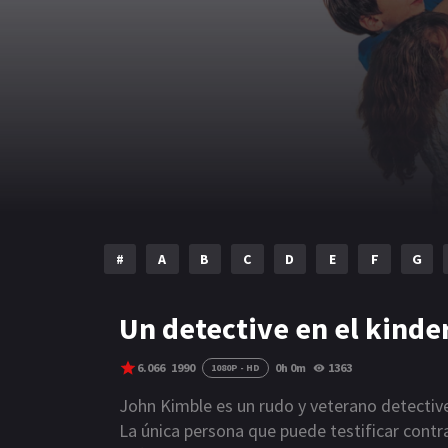
#
A
B
C
D
E
F
G
Un detective en el kinde
6.066
1990
0h 0m
1363
1080P - HD
John Kimble es un rudo y veterano detective
La única persona que puede testificar contr