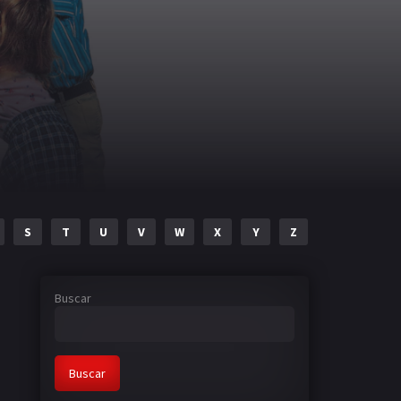
S
T
U
V
W
X
Y
Z
Buscar
Buscar