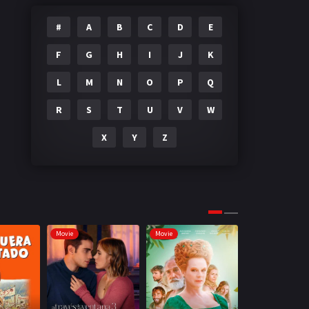
#
A
B
C
D
E
F
G
H
I
J
K
L
M
N
O
P
Q
R
S
T
U
V
W
X
Y
Z
Movie
Movie
Movie