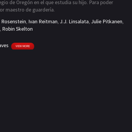
legio de Oregón en el que estudia su hijo. Para poder
 por maestro de guardería.
. Rosenstein
,
Ivan Reitman
,
J.J. Linsalata
,
Julie Pitkanen
,
,
Robin Skelton
aves
VIEW MORE