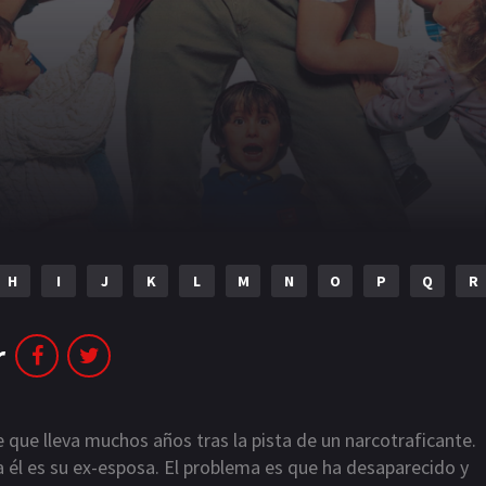
H
I
J
K
L
M
N
O
P
Q
R
r
 que lleva muchos años tras la pista de un narcotraficante.
a él es su ex-esposa. El problema es que ha desaparecido y