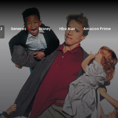
23
Generos
Disney
Hbo Max
Amazon Prime