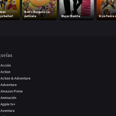
Real
Bob's Burgers: La
¡a bailar!
película
Mujer Bonita
Si yo fuera
orías
Acción
Action
Action & Adventure
Adventure
Amazon Prime
Animación
Apple tv+
Aventura