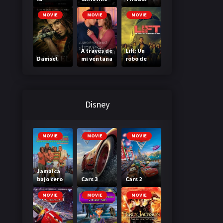
Madriguer
a
MOVIE
MOVIE
MOVIE
A través de
Lift: Un
Damsel
mi ventana
robo de
3: A través
primera
de tu
clase
mirada
Disney
MOVIE
MOVIE
MOVIE
Jamaica
bajo cero
Cars 3
Cars 2
MOVIE
MOVIE
MOVIE