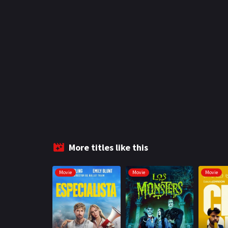
More titles like this
Movie
Movie
Movie