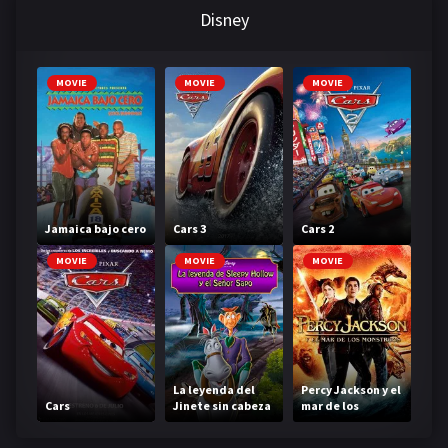
Disney
MOVIE
MOVIE
MOVIE
Jamaica bajo cero
Cars 3
Cars 2
MOVIE
MOVIE
MOVIE
La leyenda del
Percy Jackson y el
Cars
Jinete sin cabeza
mar de los
monstruos