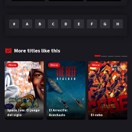
#
A
B
C
D
E
F
G
H
I
More titles like this
Movie
Movie
Movie
Space Jam: El juego
El Arrecife:
del siglo
Acechado
El cubo