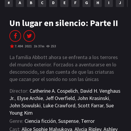
#
A
B
C
D
E
F
G
H
I
J
NETFLIX
AÑOS
Un lugar en silencio: Parte II
2023
2022
2021
2020
7.494
2021
1h 37m
253
2019
2018
La familia Abbott ahora se enfrenta a los terrores
del mundo exterior. Forzados a aventurarse en lo
2014
2006
desconocido, se dan cuenta de que las criaturas
que cazan por el sonido no son las únicas
2002
2001
amenazas que acechan más allá del camino de
Director:
Catherine A. Cospelich
,
David H. Venghaus
2000
1990
arena.
Jr.
,
Elyse Archie
,
Jeff Overfield
,
John Krasinski
,
John Sowulski
,
Luke Crawford
,
Scott Farrar
,
Sue
SERIES
Young Kim
PELICULAS
Genre:
Ciencia ficción
,
Suspense
,
Terror
Cast:
Alice Sophie Malyukova
,
Alycia Ripley
,
Ashley