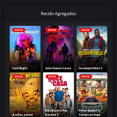
Recién Agregados
MOVIE
MOVIE
MOVIE
Cold Night
Solo Somos Carne
Incompatibles 2
MOVIE
MOVIE
MOVIE
Más Barato Por
Peter Rabbit 2:
¡A volar, joven!
Docena 2
Conejo en Fuga