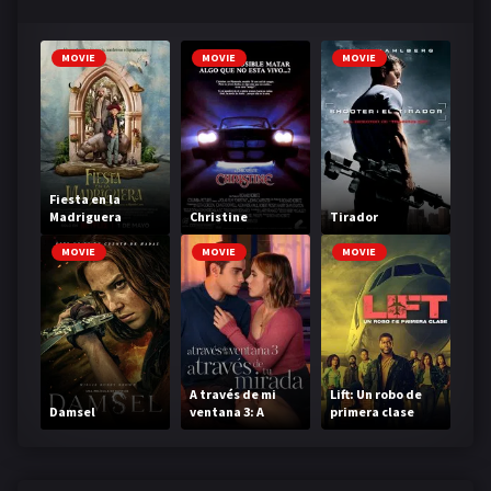
MOVIE
MOVIE
MOVIE
Fiesta en la
Madriguera
Christine
Tirador
MOVIE
MOVIE
MOVIE
A través de mi
Lift: Un robo de
Damsel
ventana 3: A
primera clase
través de tu
mirada