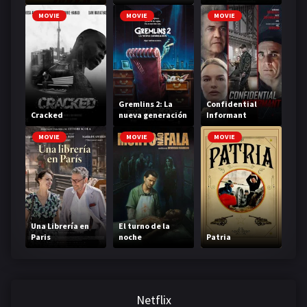
MOVIE
MOVIE
MOVIE
Gremlins 2: La
Confidential
Cracked
nueva generación
Informant
MOVIE
MOVIE
MOVIE
Una Librería en
El turno de la
Paris
noche
Patria
Netflix