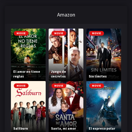
Amazon
MOVIE
MOVIE
MOVIE
El amor no tiene
Juego de
reglas
secretos
Sin límites
MOVIE
MOVIE
MOVIE
Saltburn
Santa, mi amor
El expreso polar