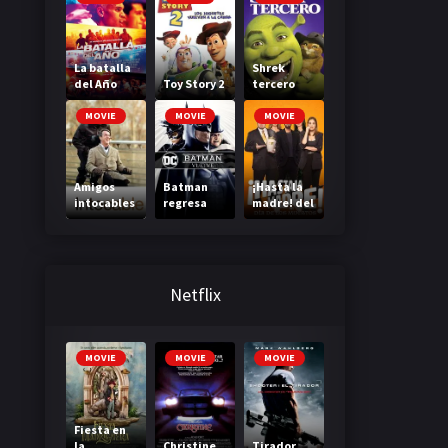
(Bring It
On: Cheer
or Die)
La batalla
Shrek
del Año
Toy Story 2
tercero
MOVIE
MOVIE
MOVIE
Amigos
Batman
¡Hasta la
intocables
regresa
madre! del
Día de los
muertos
Netflix
MOVIE
MOVIE
MOVIE
Fiesta en
la
Christine
Tirador