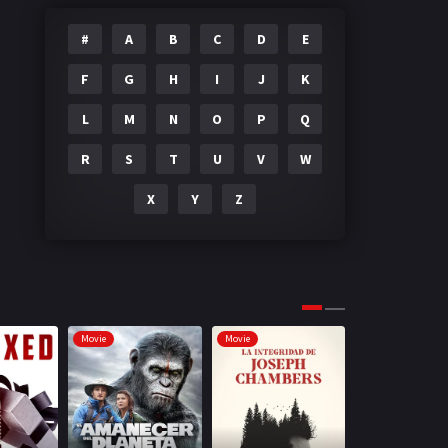
#
A
B
C
D
E
F
G
H
I
J
K
L
M
N
O
P
Q
R
S
T
U
V
W
X
Y
Z
Movie
Movie
Movie