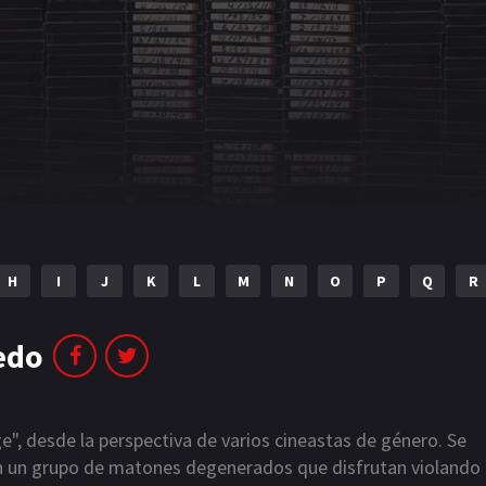
H
I
J
K
L
M
N
O
P
Q
R
edo
e", desde la perspectiva de varios cineastas de género. Se
en un grupo de matones degenerados que disfrutan violando