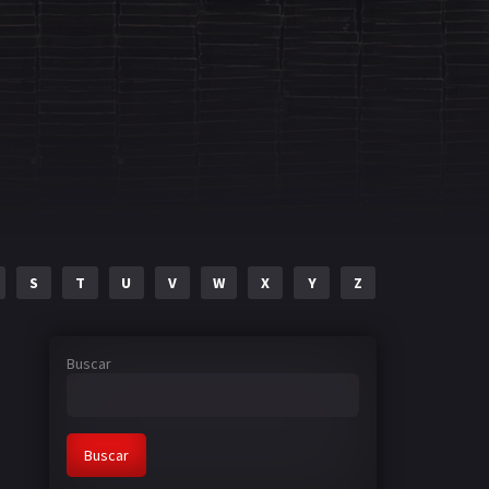
S
T
U
V
W
X
Y
Z
Buscar
Buscar