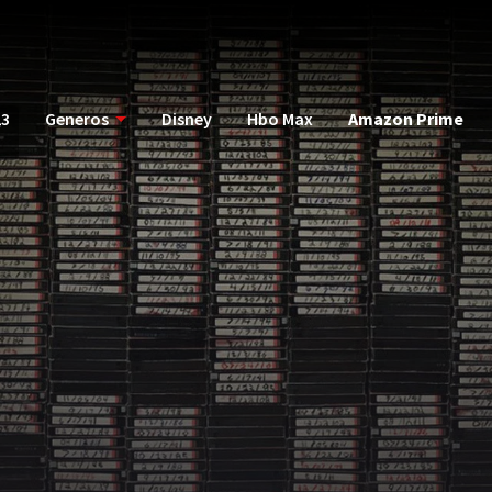
23
Generos
Disney
Hbo Max
Amazon Prime