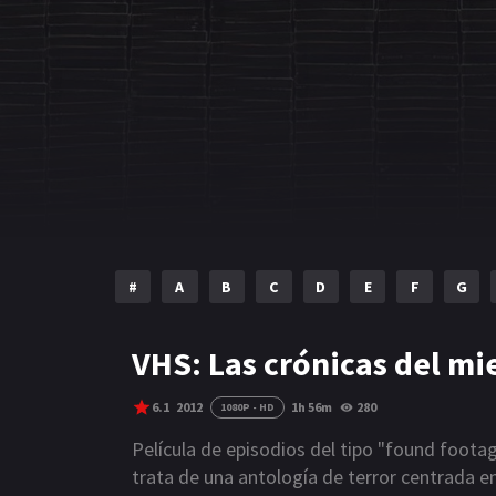
#
A
B
C
D
E
F
G
VHS: Las crónicas del mi
6.1
2012
1h 56m
280
1080P - HD
Película de episodios del tipo "found footag
trata de una antología de terror centrada 