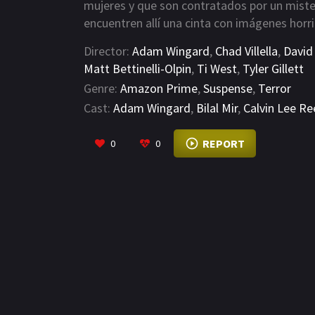
mujeres y que son contratados por un miste
encuentren allí una cinta con imágenes horrib
reconocimiento, pero cuando llegan a la cas
Director:
Adam Wingard
,
Chad Villella
,
David
entonces descubrir cuál es la cinta maldita.
Matt Bettinelli-Olpin
,
Ti West
,
Tyler Gillett
Genre:
Amazon Prime
,
Suspense
,
Terror
Cast:
Adam Wingard
,
Bilal Mir
,
Calvin Lee Re
REPORT
0
0