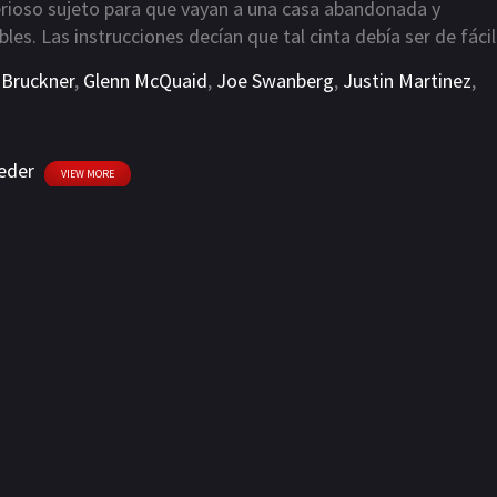
rioso sujeto para que vayan a una casa abandonada y
les. Las instrucciones decían que tal cinta debía ser de fácil
a encuentran una enorme biblioteca de ellas. Su tarea será
 Bruckner
,
Glenn McQuaid
,
Joe Swanberg
,
Justin Martinez
,
eder
VIEW MORE