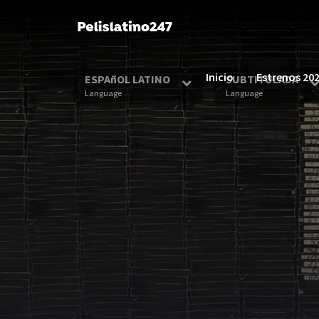
Inicio
Estrenos 20
ESPAñOL LATINO
SUBTITULADA
Language
Language