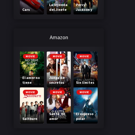
La leyenda
Percy
Cars
del Jinete
Jackson y
sin cabeza
el mar de
los
monstruos
Amazon
MOVIE
MOVIE
MOVIE
El amor no
Juego de
tiene
secretos
Sin límites
reglas
MOVIE
MOVIE
MOVIE
Santa, mi
El expreso
Saltburn
amor
polar