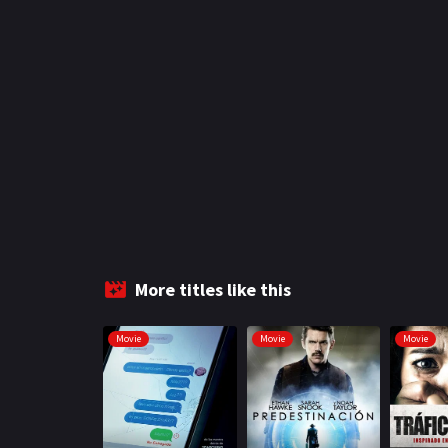
More titles like this
Movie
Movie
Movie