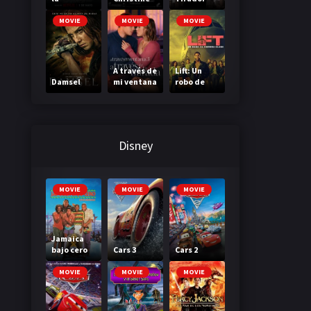
Madriguer
a
MOVIE
MOVIE
MOVIE
A través de
Lift: Un
Damsel
mi ventana
robo de
3: A través
primera
de tu
clase
mirada
Disney
MOVIE
MOVIE
MOVIE
Jamaica
bajo cero
Cars 3
Cars 2
MOVIE
MOVIE
MOVIE