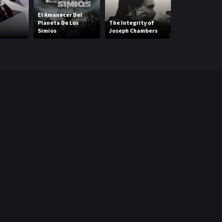
El Amanecer Del
Planeta De Los
The Integrity of
Delphi: una
Simios
Joseph Chambers
aventura subm