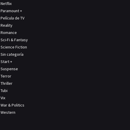
Netflix
Paramount +
Película de TV
Reality
Romance
Sci-Fi & Fantasy
Science Fiction
Sin categoría
Start +
Suspense
Terror
Thriller
Tubi
Vix
War & Politics
Western