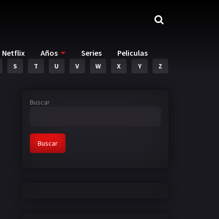
Netflix
Años
Series
Peliculas
S
T
U
V
W
X
Y
Z
Buscar
Buscar