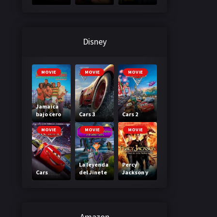
3: A través
primera
de tu
clase
mirada
Disney
MOVIE
MOVIE
MOVIE
Jamaica
bajo cero
Cars 3
Cars 2
MOVIE
MOVIE
MOVIE
La leyenda
Percy
Cars
del Jinete
Jackson y
sin cabeza
el mar de
los
monstruos
Amazon