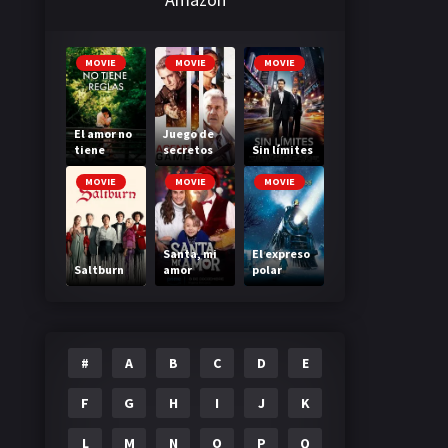
MOVIE
MOVIE
MOVIE
El amor no
Juego de
tiene
secretos
Sin límites
reglas
MOVIE
MOVIE
MOVIE
Santa, mi
El expreso
Saltburn
amor
polar
#
A
B
C
D
E
F
G
H
I
J
K
L
M
N
O
P
Q