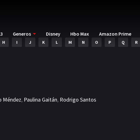
23
Generos
Disney
Hbo Max
Amazon Prime
H
I
J
K
L
M
N
O
P
Q
R
do Méndez
,
Paulina Gaitán
,
Rodrigo Santos