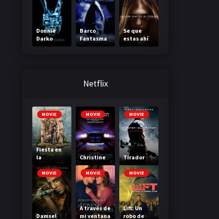
Donnie
Barco
Se que
Darko
Fantasma
estas ahí
Netflix
MOVIE
MOVIE
MOVIE
Fiesta en
la
Christine
Tirador
Madriguer
a
MOVIE
MOVIE
MOVIE
A través de
Lift: Un
Damsel
mi ventana
robo de