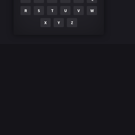
R
S
T
U
V
W
X
Y
Z