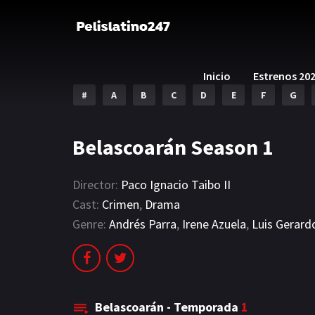
Inicio
Estrenos 20
#
A
B
C
D
E
F
G
Belascoarán Season 1
Director:
Paco Ignacio Taibo II
Cast:
Crimen
,
Drama
Genre:
Andrés Parra
,
Irene Azuela
,
Luis Gerar
Belascoarán - Temporada
1