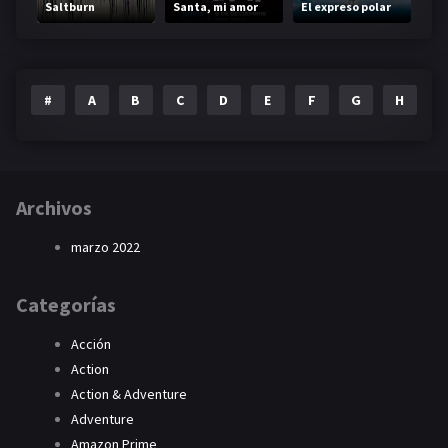
Saltburn
Santa, mi amor
El expreso polar
#
A
B
C
D
E
F
G
H
I
Archivos
marzo 2022
Categorías
Acción
Action
Action & Adventure
Adventure
Amazon Prime