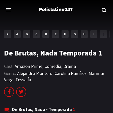
INICIO
ESTRENOS 2023
#
A
B
C
D
E
F
G
H
I
J
GENEROS
De Brutas, Nada Temporada 1
Acción
Aventura
Comedia
Crimen
Cast:
Amazon Prime
,
Comedia
,
Drama
Genre:
Alejandro Montero
,
Carolina Ramírez
,
Marimar
Drama
Familia
Vega
,
Tessa Ía
DISNEY
HBO MAX
De Brutas, Nada - Temporada
1
AMAZON PRIME