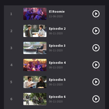
NETFLIX
El Roomie
1
AÑOS
11-06-2020
2023
2022
Episodio 2
2
06-11-2020
2021
2020
Episodio 3
2019
2018
3
06-11-2020
2014
2006
Episodio 4
4
2002
2001
06-11-2020
2000
1990
Episodio 5
5
06-11-2020
SERIES
Episodio 6
PELICULAS
6
06-11-2020