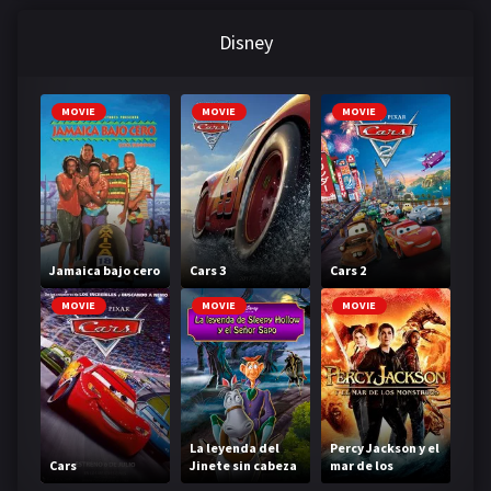
Disney
MOVIE
MOVIE
MOVIE
Jamaica bajo cero
Cars 3
Cars 2
MOVIE
MOVIE
MOVIE
La leyenda del
Percy Jackson y el
Cars
Jinete sin cabeza
mar de los
monstruos