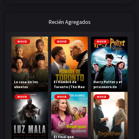
Recién Agregados
MOVIE
MOVIE
MOVIE
La casa de los
El Hombre de
Harry Potter y el
abuelos
Toronto (The Man
prisionero de
from Toronto)
Azkaban
MOVIE
MOVIE
MOVIE
El final que