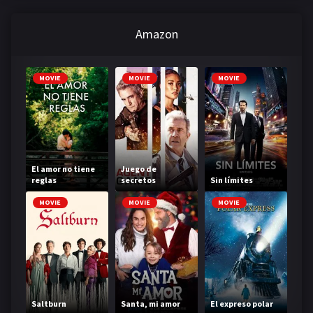
Amazon
MOVIE
MOVIE
MOVIE
El amor no tiene
Juego de
reglas
secretos
Sin límites
MOVIE
MOVIE
MOVIE
Saltburn
Santa, mi amor
El expreso polar