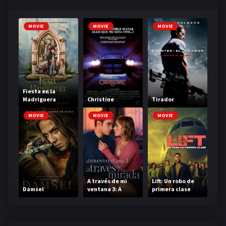
MOVIE
MOVIE
MOVIE
Fiesta en la
Madriguera
Christine
Tirador
MOVIE
MOVIE
MOVIE
A través de mi
Lift: Un robo de
Damsel
ventana 3: A
primera clase
través de tu
mirada