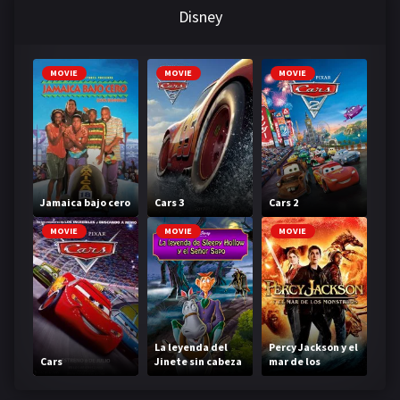
Disney
MOVIE
MOVIE
MOVIE
Jamaica bajo cero
Cars 3
Cars 2
MOVIE
MOVIE
MOVIE
La leyenda del
Percy Jackson y el
Cars
Jinete sin cabeza
mar de los
monstruos