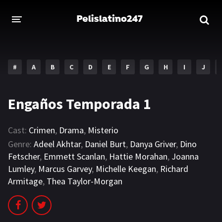
INICIO
ESTRENOS 2023
#
A
B
C
D
E
F
G
H
I
J
GENEROS
Engaños Temporada 1
Acción
Aventura
Comedia
Crimen
Cast:
Crimen
,
Drama
,
Misterio
Genre:
Adeel Akhtar
,
Daniel Burt
,
Danya Griver
,
Dino
Drama
Familia
Fetscher
,
Emmett Scanlan
,
Hattie Morahan
,
Joanna
Lumley
,
Marcus Garvey
,
Michelle Keegan
,
Richard
DISNEY
Armitage
,
Thea Taylor-Morgan
HBO MAX
AMAZON PRIME