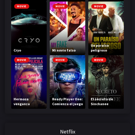
MOVIE
MOVIE
MOVIE
Un paraíso
Cryo
Mi novio falso
peligroso
MOVIE
MOVIE
MOVIE
Hermosa
Ready Player One:
El secreto de
venganza
Comienza el juego
Sinchanee
Netflix