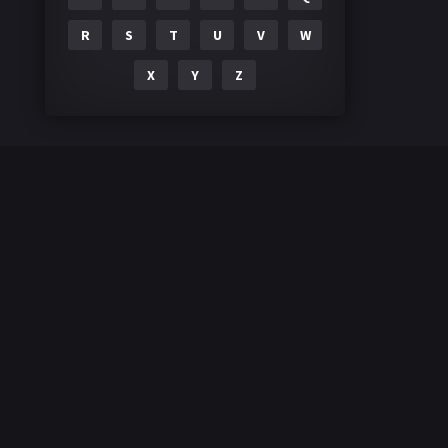
R
S
T
U
V
W
X
Y
Z