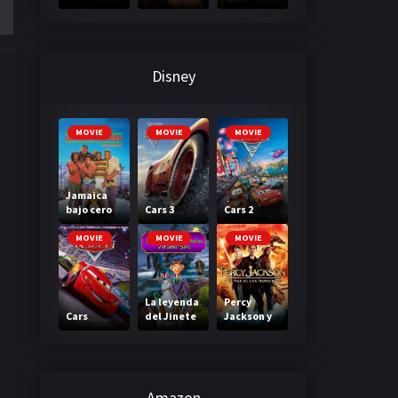
3: A través
primera
de tu
clase
mirada
Disney
MOVIE
MOVIE
MOVIE
Jamaica
bajo cero
Cars 3
Cars 2
MOVIE
MOVIE
MOVIE
La leyenda
Percy
Cars
del Jinete
Jackson y
sin cabeza
el mar de
los
monstruos
Amazon