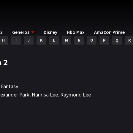
23
Generos
Disney
Hbo Max
Amazon Prime
H
I
J
K
L
M
N
O
P
Q
R
 2
& Fantasy
exander Park
,
Nanrisa Lee
,
Raymond Lee