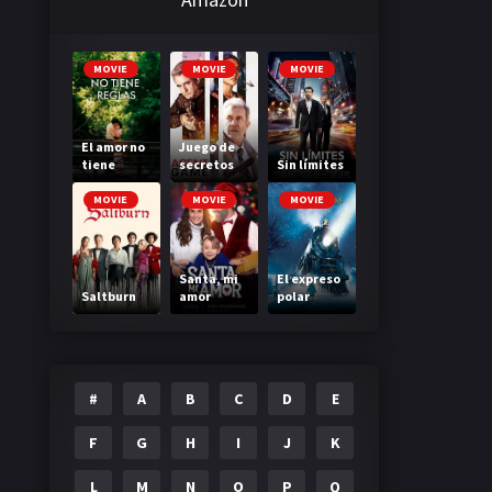
MOVIE
MOVIE
MOVIE
El amor no
Juego de
tiene
secretos
Sin límites
reglas
MOVIE
MOVIE
MOVIE
Santa, mi
El expreso
Saltburn
amor
polar
#
A
B
C
D
E
F
G
H
I
J
K
L
M
N
O
P
Q