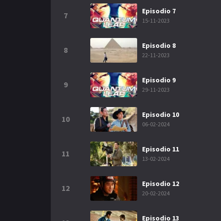
Episodio 7
7
15-11-2023
Episodio 8
8
22-11-2023
Episodio 9
9
29-11-2023
Episodio 10
10
06-02-2024
Episodio 11
11
13-02-2024
Episodio 12
12
20-02-2024
Episodio 13