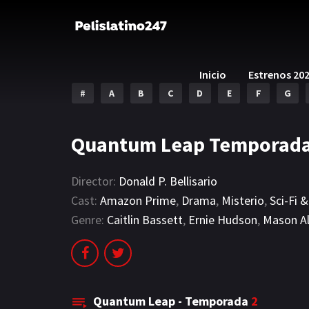
Inicio
Estrenos 20
#
A
B
C
D
E
F
G
Quantum Leap Temporada
Director:
Donald P. Bellisario
Cast:
Amazon Prime
,
Drama
,
Misterio
,
Sci-Fi 
Genre:
Caitlin Bassett
,
Ernie Hudson
,
Mason Al
Quantum Leap - Temporada
2