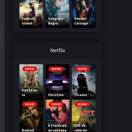
Warner
Jurassic
Cangrejo
Venom:
Island
Negro
Carnage
(Black
Liberado
Crab)
Netflix
MOVIE
MOVIE
MOVIE
Fiesta en
la
Christine
Tirador
Madriguer
a
MOVIE
MOVIE
MOVIE
A través de
Lift: Un
Damsel
mi ventana
robo de