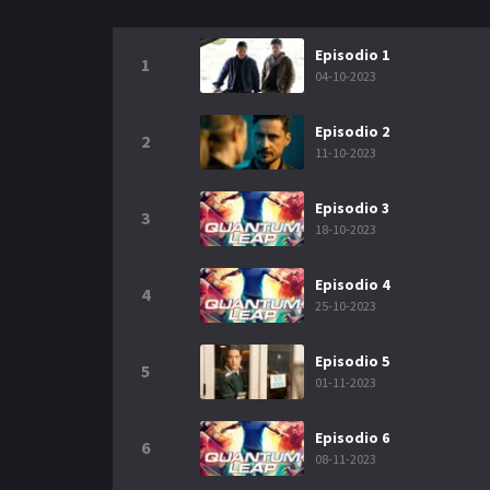
Episodio 1
1
04-10-2023
Episodio 2
2
11-10-2023
Episodio 3
3
18-10-2023
Episodio 4
4
25-10-2023
Episodio 5
5
01-11-2023
Episodio 6
6
08-11-2023