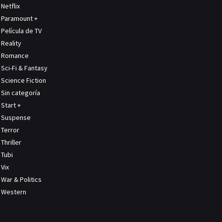
Netflix
Paramount +
Película de TV
Reality
Romance
Sci-Fi & Fantasy
Science Fiction
Sin categoría
Start +
Suspense
Terror
Thriller
Tubi
Vix
War & Politics
Western