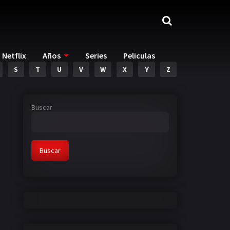
Netflix
Años
Series
Peliculas
S
T
U
V
W
X
Y
Z
Buscar
Buscar