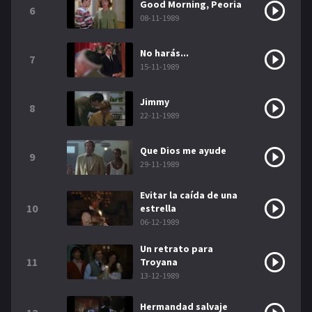
Good Morning, Peoria
6
08-11-1989
No harás...
7
15-11-1989
Jimmy
8
22-11-1989
Que Dios me ayude
9
29-11-1989
Evitar la caída de una
10
estrella
06-12-1989
Un retrato para
11
Troyana
13-12-1989
Hermandad salvaje