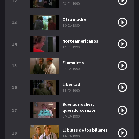
12
03-01-1990
Otra madre
13
10-01-1990
Norteamericanos
14
17-01-1990
El amuleto
15
07-02-1990
Libertad
16
14-02-1990
Buenas noches,
17
querido corazón
07-03-1990
El blues de los billares
18
14-03-1990