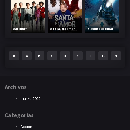
Saltburn
Santa, mi amor
El expreso polar
#
A
B
C
D
E
F
G
H
I
Archivos
marzo 2022
Categorías
Acción