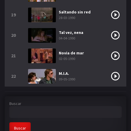
Saltando sin red
19
28-03-1990
Tal vez, nena
20
04-04-1990
Novia de mar
21
02-05-1990
M.I.A.
22
09-05-1990
Buscar
Buscar