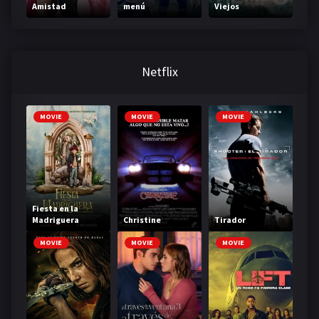
Amistad
menú
Viejos
Netflix
MOVIE
MOVIE
MOVIE
Fiesta en la
Madriguera
Christine
Tirador
MOVIE
MOVIE
MOVIE