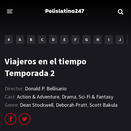
INICIO
ESTRENOS 2023
#
A
B
C
D
E
F
G
H
I
J
GENEROS
Viajeros en el tiempo
Acción
Aventura
Temporada 2
Comedia
Crimen
Drama
Familia
Director:
Donald P. Bellisario
Cast:
Action & Adventure
,
Drama
,
Sci-Fi & Fantasy
DISNEY
Genre:
Dean Stockwell
,
Deborah Pratt
,
Scott Bakula
HBO MAX
AMAZON PRIME