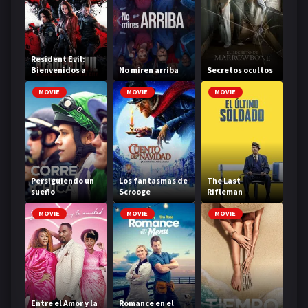
Resident Evil:
Bienvenidos a
No miren arriba
Secretos ocultos
Raccoon City
MOVIE
MOVIE
MOVIE
Persiguiendo un
Los fantasmas de
The Last
sueño
Scrooge
Rifleman
MOVIE
MOVIE
MOVIE
Entre el Amor y la
Romance en el