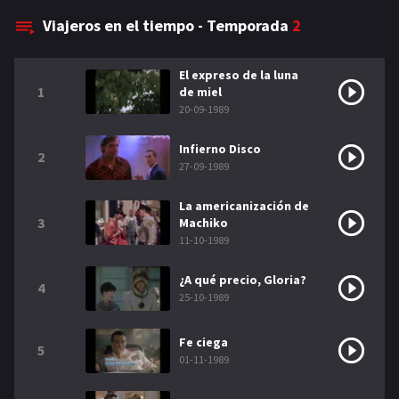
NETFLIX
Viajeros en el tiempo - Temporada
2
AÑOS
El expreso de la luna
1
de miel
2023
2022
20-09-1989
2021
2020
Infierno Disco
2
27-09-1989
2019
2018
La americanización de
2014
2006
3
Machiko
11-10-1989
2002
2001
2000
1990
¿A qué precio, Gloria?
4
25-10-1989
SERIES
Fe ciega
5
PELICULAS
01-11-1989