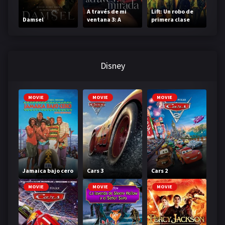
A través de mi
Lift: Un robo de
Damsel
ventana 3: A
primera clase
través de tu
mirada
Disney
MOVIE
MOVIE
MOVIE
Jamaica bajo cero
Cars 3
Cars 2
MOVIE
MOVIE
MOVIE