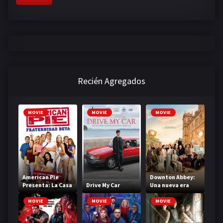
Recién Agregados
MOVIE
MOVIE
MOVIE
American Pie
Downton Abbey:
Presenta: La Casa
Drive My Car
Una nueva era
Beta
MOVIE
MOVIE
MOVIE