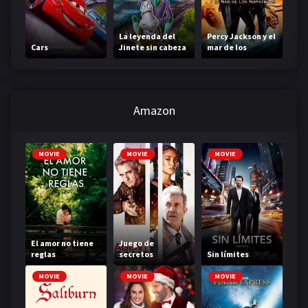
La leyenda del
Percy Jackson y el
Cars
Jinete sin cabeza
mar de los
monstruos
Amazon
MOVIE
MOVIE
MOVIE
El amor no tiene
Juego de
reglas
secretos
Sin límites
MOVIE
MOVIE
MOVIE