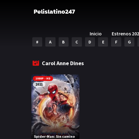
Inicio
Estrenos 20
#
A
B
C
D
E
F
G
Carol Anne Dines
1080P - HD
2021
Spider-Man: Sin camino