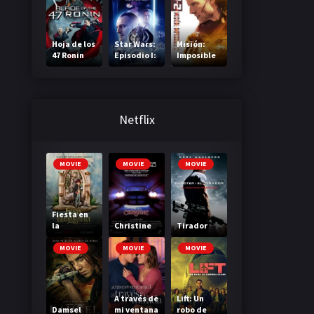
Pope’s
Exorcist)
Hoja de los
Star Wars:
Misión:
47 Ronin
Episodio I:
Imposible
La
2
amenaza
fantasma
Netflix
MOVIE
MOVIE
MOVIE
Fiesta en
la
Christine
Tirador
Madriguer
a
MOVIE
MOVIE
MOVIE
A través de
Lift: Un
Damsel
mi ventana
robo de