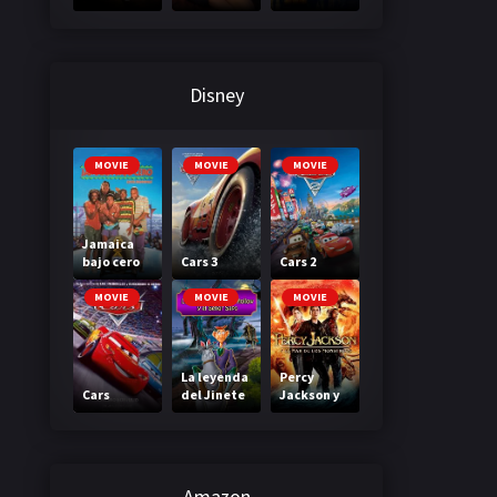
3: A través
primera
de tu
clase
mirada
Disney
MOVIE
MOVIE
MOVIE
Jamaica
bajo cero
Cars 3
Cars 2
MOVIE
MOVIE
MOVIE
La leyenda
Percy
Cars
del Jinete
Jackson y
sin cabeza
el mar de
los
monstruos
Amazon