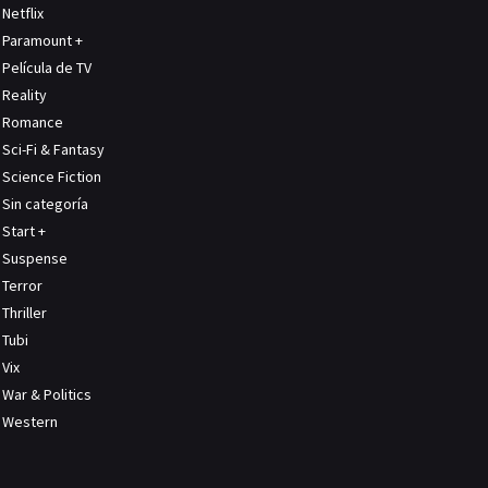
Netflix
Paramount +
Película de TV
Reality
Romance
Sci-Fi & Fantasy
Science Fiction
Sin categoría
Start +
Suspense
Terror
Thriller
Tubi
Vix
War & Politics
Western