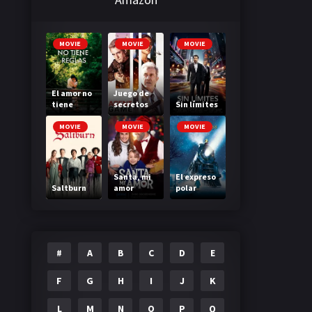
MOVIE
MOVIE
MOVIE
El amor no
Juego de
tiene
secretos
Sin límites
reglas
MOVIE
MOVIE
MOVIE
Santa, mi
El expreso
Saltburn
amor
polar
#
A
B
C
D
E
F
G
H
I
J
K
L
M
N
O
P
Q