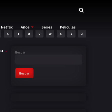
Netflix
Años
Series
Peliculas
S
T
U
V
W
X
Y
Z
st
Buscar
Buscar