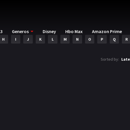
23
Generos
Disney
Hbo Max
Amazon Prime
H
I
J
K
L
M
N
O
P
Q
R
Sorted by:
Late