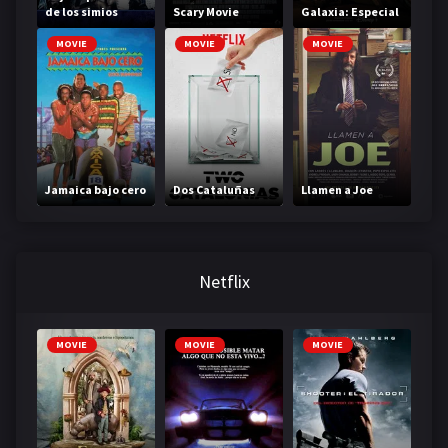
de los simios
Scary Movie
Galaxia: Especial
de las fiestas
MOVIE
MOVIE
MOVIE
Jamaica bajo cero
Dos Cataluñas
Llamen a Joe
Netflix
MOVIE
MOVIE
MOVIE