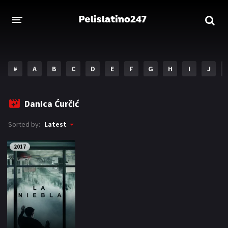
INICIO
ESTRENOS 2023
#
A
B
C
D
E
F
G
H
I
J
GENEROS
Danica Ćurčić
Acción
Aventura
Sorted by:
Latest
Comedia
Crimen
2017
Drama
Familia
DISNEY
HBO MAX
AMAZON PRIME