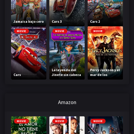
Jamaica bajo cero
Cars 3
Cars 2
MOVIE
MOVIE
MOVIE
La leyenda del
Percy Jackson y el
Cars
Jinete sin cabeza
mar de los
monstruos
Amazon
MOVIE
MOVIE
MOVIE