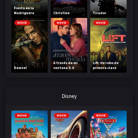
Fiesta en la
Madriguera
Christine
Tirador
MOVIE
MOVIE
MOVIE
A través de mi
Lift: Un robo de
Damsel
ventana 3: A
primera clase
través de tu
mirada
Disney
MOVIE
MOVIE
MOVIE