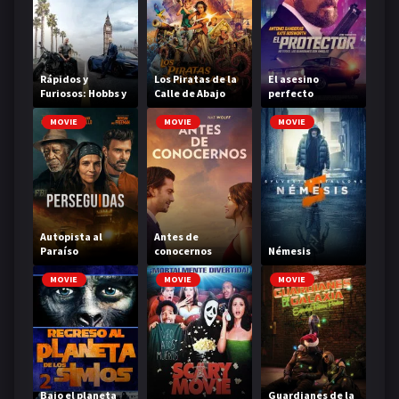
Rápidos y
Los Piratas de la
El asesino
Furiosos: Hobbs y
Calle de Abajo
perfecto
Shaw
MOVIE
MOVIE
MOVIE
Autopista al
Antes de
Paraíso
conocernos
Némesis
MOVIE
MOVIE
MOVIE
Bajo el planeta
Guardianes de la