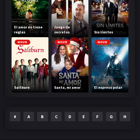
El amor no tiene
Juego de
reglas
secretos
Sin límites
MOVIE
MOVIE
MOVIE
Saltburn
Santa, mi amor
El expreso polar
#
A
B
C
D
E
F
G
H
I