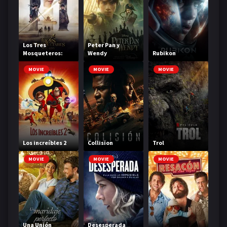
Los Tres
Peter Pan y
Mosqueteros:
Wendy
Rubikon
Milady
MOVIE
MOVIE
MOVIE
Los increíbles 2
Collision
Trol
MOVIE
MOVIE
MOVIE
Una Unión
Desesperada