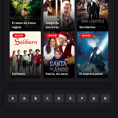
El amor no tiene
Juego de
reglas
secretos
Sin límites
MOVIE
MOVIE
MOVIE
Saltburn
Santa, mi amor
El expreso polar
#
A
B
C
D
E
F
G
H
I