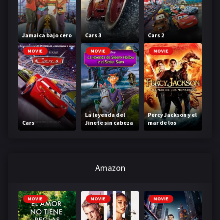
Jamaica bajo cero
Cars 3
Cars 2
MOVIE
MOVIE
MOVIE
La leyenda del
Percy Jackson y el
Cars
Jinete sin cabeza
mar de los
monstruos
Amazon
MOVIE
MOVIE
MOVIE