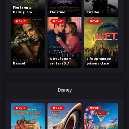
Fiesta en la
Madriguera
Christine
Tirador
MOVIE
MOVIE
MOVIE
A través de mi
Lift: Un robo de
Damsel
ventana 3: A
primera clase
través de tu
mirada
Disney
MOVIE
MOVIE
MOVIE