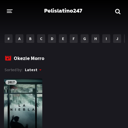
INICIO
ESTRENOS 2023
#
A
B
C
D
E
F
G
H
I
J
GENEROS
Okezie Morro
Acción
Aventura
Sorted by:
Latest
Comedia
Crimen
2017
Drama
Familia
DISNEY
HBO MAX
AMAZON PRIME