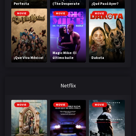
Perfecta
(The Desperate
¿Qué Pasó Ayer?
Hour)
MOVIE
MOVIE
MOVIE
Magic Mike: El
¡Que Viva México!
último baile
Dakota
Netflix
MOVIE
MOVIE
MOVIE