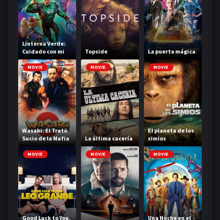
Linterna Verde:
Cuidado con mi
Topside
La puerta mágica
poder
MOVIE
MOVIE
MOVIE
Wasabi: El Trato
El planeta de los
Sucio de la Mafia
La última cacería
simios
MOVIE
MOVIE
MOVIE
Good Luck to You,
Una Noche en el