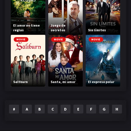
El amor no tiene
Juego de
reglas
secretos
Sin límites
MOVIE
MOVIE
MOVIE
Saltburn
Santa, mi amor
El expreso polar
#
A
B
C
D
E
F
G
H
I