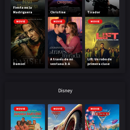
Fiesta en la
Madriguera
Christine
Tirador
MOVIE
MOVIE
MOVIE
A través de mi
Lift: Un robo de
Damsel
ventana 3: A
primera clase
través de tu
mirada
Disney
MOVIE
MOVIE
MOVIE