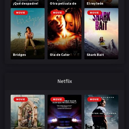
¡Qué despadre!
Otra película de
El rey león
miedo
MOVIE
MOVIE
MOVIE
Bridges
Ola de Calor
Shark Bait
Netflix
MOVIE
MOVIE
MOVIE