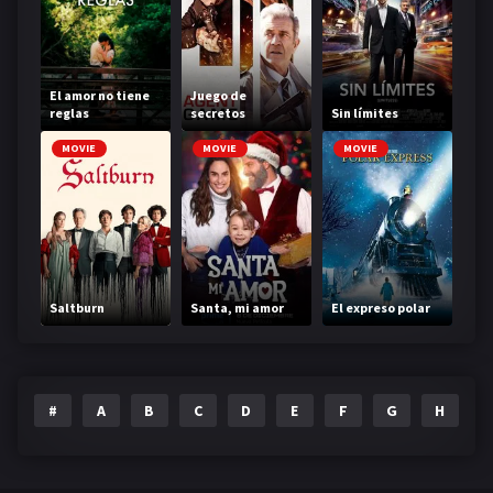
El amor no tiene
Juego de
reglas
secretos
Sin límites
MOVIE
MOVIE
MOVIE
Saltburn
Santa, mi amor
El expreso polar
#
A
B
C
D
E
F
G
H
I