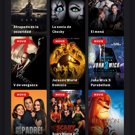
Atrapado en la
La novia de
oscuridad
Chucky
El menú
MOVIE
MOVIE
MOVIE
Jurassic World
John Wick 3:
V de venganza
Dominio
Parabellum
MOVIE
MOVIE
MOVIE
Scary Movie 2: