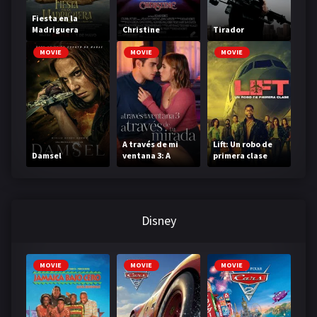
Fiesta en la
Madriguera
Christine
Tirador
MOVIE
MOVIE
MOVIE
A través de mi
Lift: Un robo de
Damsel
ventana 3: A
primera clase
través de tu
mirada
Disney
MOVIE
MOVIE
MOVIE