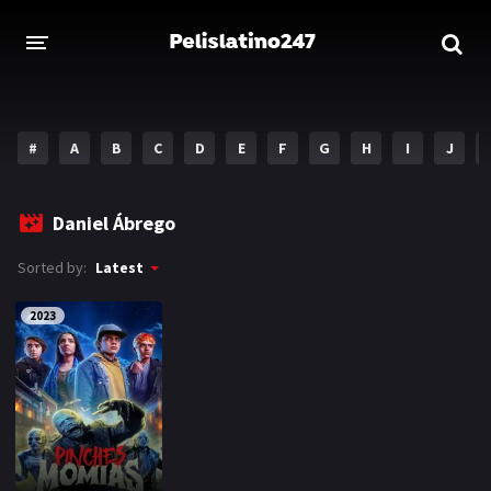
INICIO
ESTRENOS 2023
#
A
B
C
D
E
F
G
H
I
J
GENEROS
Daniel Ábrego
Acción
Aventura
Sorted by:
Latest
Comedia
Crimen
2023
Drama
Familia
DISNEY
HBO MAX
AMAZON PRIME