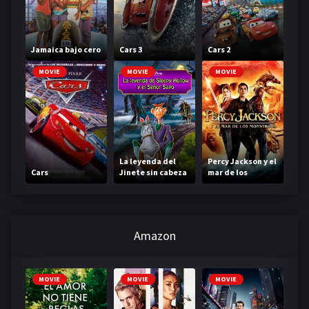
Jamaica bajo cero
Cars 3
Cars 2
MOVIE
MOVIE
MOVIE
La leyenda del
Percy Jackson y el
Cars
Jinete sin cabeza
mar de los
monstruos
Amazon
MOVIE
MOVIE
MOVIE