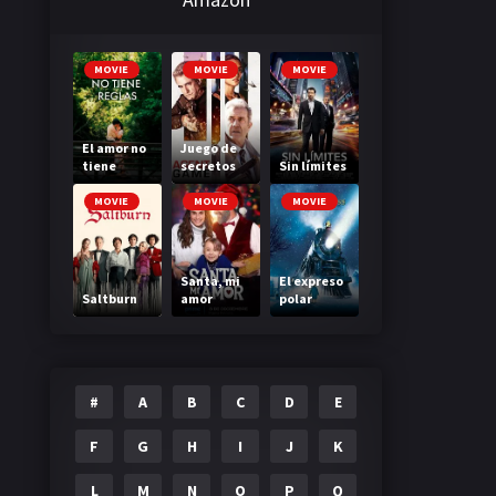
MOVIE
MOVIE
MOVIE
El amor no
Juego de
tiene
secretos
Sin límites
reglas
MOVIE
MOVIE
MOVIE
Santa, mi
El expreso
Saltburn
amor
polar
#
A
B
C
D
E
F
G
H
I
J
K
L
M
N
O
P
Q