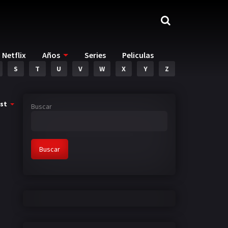
Netflix
Años
Series
Peliculas
S
T
U
V
W
X
Y
Z
st
Buscar
Buscar