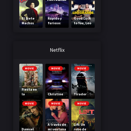
de cicatriz
Villano
El Siete
Rápido y
Good Luck
Machos
furioso:
to You, Leo
Reto Tokio
Grande
Netflix
MOVIE
MOVIE
MOVIE
Fiesta en
la
Christine
Tirador
Madriguer
a
MOVIE
MOVIE
MOVIE
A través de
Lift: Un
Damsel
mi ventana
robo de