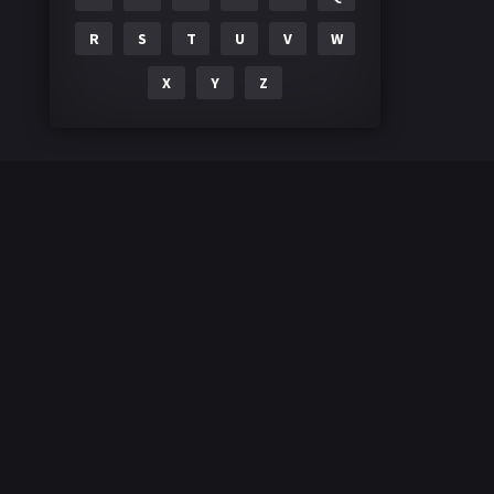
R
S
T
U
V
W
X
Y
Z