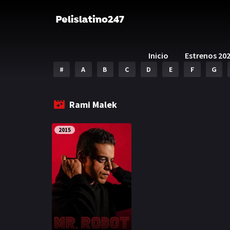
Inicio
Estrenos 20
#
A
B
C
D
E
F
G
Rami Malek
2015