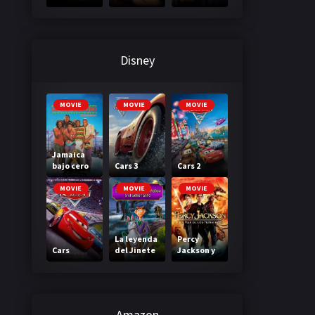
3: A través
primera
de tu
clase
mirada
Disney
MOVIE
MOVIE
MOVIE
Jamaica
bajo cero
Cars 3
Cars 2
MOVIE
MOVIE
MOVIE
La leyenda
Percy
Cars
del Jinete
Jackson y
sin cabeza
el mar de
los
monstruos
Amazon