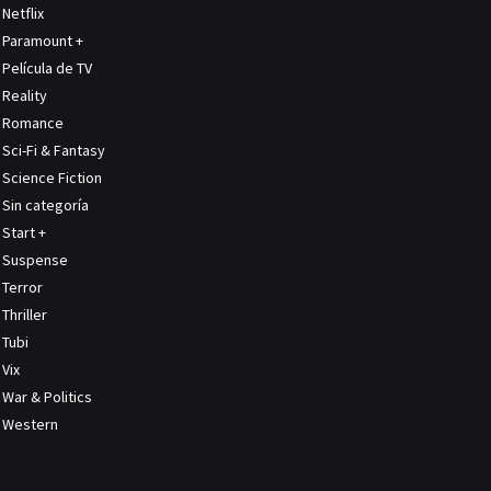
Netflix
Paramount +
Película de TV
Reality
Romance
Sci-Fi & Fantasy
Science Fiction
Sin categoría
Start +
Suspense
Terror
Thriller
Tubi
Vix
War & Politics
Western