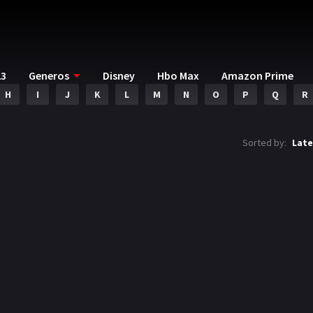
23
Generos
Disney
Hbo Max
Amazon Prime
H
I
J
K
L
M
N
O
P
Q
R
Sorted by:
Late