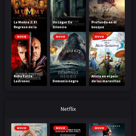
La Momia 2: El
Un Lugar En
Profundo en el
Regreso de la
Silencio
bosque
Momia
MOVIE
MOVIE
MOVIE
Robo Entre
Alicia en el país
Ladrones
Demonio negro
de las maravillas
Netflix
MOVIE
MOVIE
MOVIE