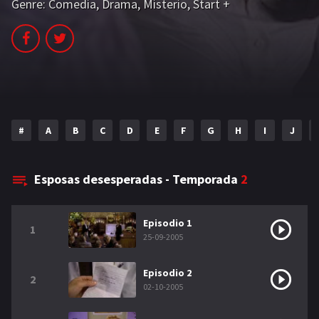
Genre:
Comedia
,
Drama
,
Misterio
,
Start +
NETFLIX
AÑOS
2023
2022
2021
2020
#
A
B
C
D
E
F
G
H
I
J
2019
2018
2014
2006
Esposas desesperadas - Temporada
2
2002
2001
2000
1990
Episodio 1
1
25-09-2005
SERIES
Episodio 2
2
02-10-2005
PELICULAS