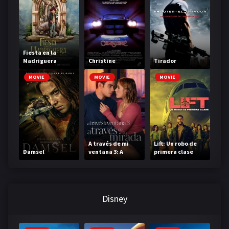
Fiesta en la
Madriguera
Christine
Tirador
MOVIE
MOVIE
MOVIE
A través de mi
Lift: Un robo de
Damsel
ventana 3: A
primera clase
través de tu
mirada
Disney