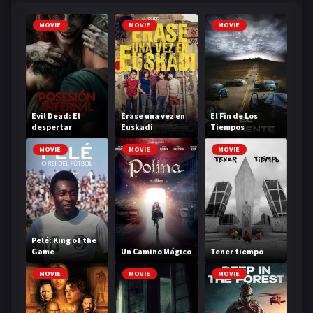
MOVIE
MOVIE
MOVIE
Evil Dead: El
Érase una vez en
El Fin de Los
despertar
Euskadi
Tiempos
MOVIE
MOVIE
MOVIE
Pelé: King of the
Game
Un Camino Mágico
Tener tiempo
MOVIE
MOVIE
MOVIE