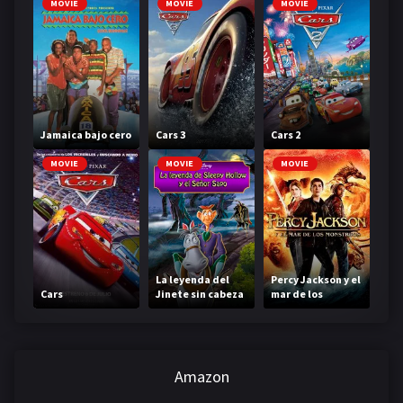
MOVIE
MOVIE
MOVIE
Jamaica bajo cero
Cars 3
Cars 2
MOVIE
MOVIE
MOVIE
La leyenda del
Percy Jackson y el
Cars
Jinete sin cabeza
mar de los
monstruos
Amazon