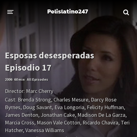
INICIO
ESTRENOS 2023
Esposas desesperadas
GENEROS
Episodio 17
Acción
Aventura
Comedia
Crimen
2006
60 min
All Episodes
Director:
Marc Cherry
Drama
Familia
Cast:
Brenda Strong
,
Charles Mesure
,
Darcy Rose
Byrnes
,
Doug Savant
,
Eva Longoria
,
Felicity Huffman
,
DISNEY
James Denton
,
Jonathan Cake
,
Madison De La Garza
,
HBO MAX
Marcia Cross
,
Mason Vale Cotton
,
Ricardo Chavira
,
Teri
Hatcher
,
Vanessa Williams
AMAZON PRIME