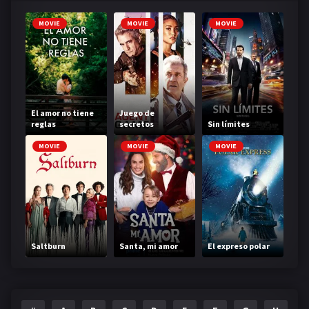
MOVIE
MOVIE
MOVIE
El amor no tiene
Juego de
reglas
secretos
Sin límites
MOVIE
MOVIE
MOVIE
Saltburn
Santa, mi amor
El expreso polar