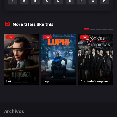
#
A
B
C
D
E
F
G
H
I
More titles like this
Serie
Serie
Serie
Loki
Lupin
Diario de Vampiros
Archivos