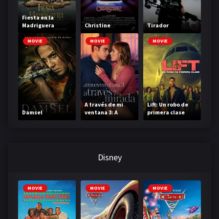
Fiesta en la
Madriguera
Christine
Tirador
MOVIE
MOVIE
MOVIE
A través de mi
Lift: Un robo de
Damsel
ventana 3: A
primera clase
través de tu
mirada
Disney
MOVIE
MOVIE
MOVIE