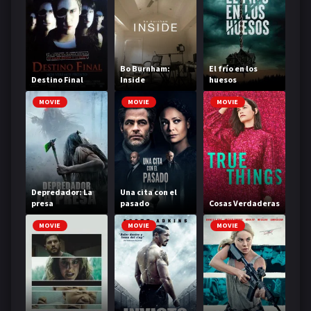
Bo Burnham:
El frío en los
Destino Final
Inside
huesos
MOVIE
MOVIE
MOVIE
Depredador: La
Una cita con el
presa
pasado
Cosas Verdaderas
MOVIE
MOVIE
MOVIE