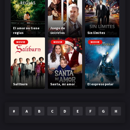
El amor no tiene
Juego de
reglas
secretos
Sin límites
MOVIE
MOVIE
MOVIE
Saltburn
Santa, mi amor
El expreso polar
#
A
B
C
D
E
F
G
H
I