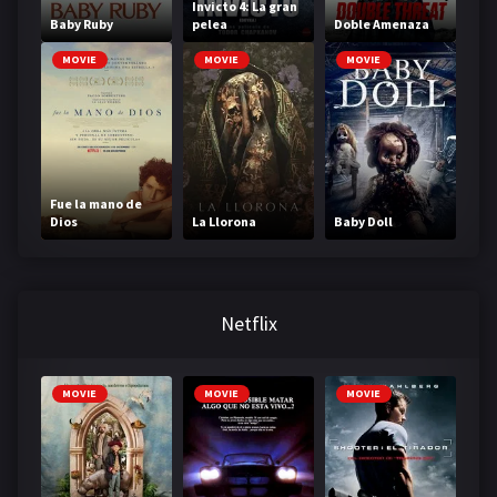
Invicto 4: La gran
Baby Ruby
pelea
Doble Amenaza
MOVIE
MOVIE
MOVIE
Fue la mano de
Dios
La Llorona
Baby Doll
Netflix
MOVIE
MOVIE
MOVIE