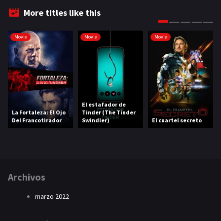
More titles like this
Movie
Movie
Movie
El estafador de
La Fortaleza: El Ojo
Tinder (The Tinder
Del Francotirador
Swindler)
El cuartel secreto
Archivos
marzo 2022