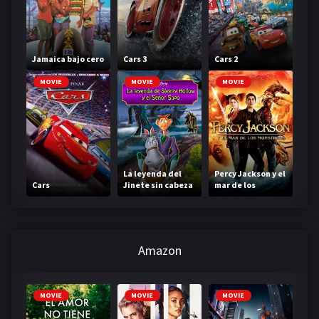
Jamaica bajo cero
Cars 3
Cars 2
MOVIE
MOVIE
MOVIE
La leyenda del
Percy Jackson y el
Cars
Jinete sin cabeza
mar de los
monstruos
Amazon
MOVIE
MOVIE
MOVIE