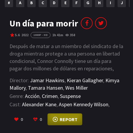
#
A
B
C
D
E
F
G
H
I
J
NETFLIX
AÑOS
Un día para morir
2023
2022
5.6
2022
1h 41m
358
1080P - HD
2021
2020
Después de matar a un miembro del sindicato de la
droga mientras protege a una persona en libertad
2019
2018
condicional, Connor Connolly tiene un día para
pagar dos millones de dólares en reparaciones,
2014
2006
dinero que no tiene, a Tyrone Pettis. Se ve
Director:
Jamar Hawkins
,
Kieran Gallagher
,
Kimya
2002
2001
obligado a pedirle a su antiguo equipo de
Mallory
,
Tamara Hansen
,
Wes Miller
operaciones militares, liderado por Brice Mason,
2000
1990
Genre:
Acción
,
Crimen
,
Suspense
que se una y de alguna manera obtenga dos
Cast:
Alexander Kane
,
Aspen Kennedy Wilson
,
millones de dólares antes de que Connor pierda a
SERIES
Brooke Butler
todos los que ama.
VIEW MORE
REPORT
0
0
PELICULAS